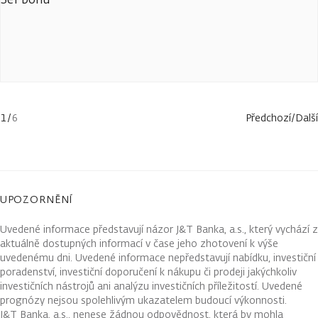
1
/
6
Předchozí
/
Další
UPOZORNĚNÍ
Uvedené informace představují názor J&T Banka, a.s., který vychází z
aktuálně dostupných informací v čase jeho zhotovení k výše
uvedenému dni. Uvedené informace nepředstavují nabídku, investiční
poradenství, investiční doporučení k nákupu či prodeji jakýchkoliv
investičních nástrojů ani analýzu investičních příležitostí. Uvedené
prognózy nejsou spolehlivým ukazatelem budoucí výkonnosti.
J&T Banka, a.s., nenese žádnou odpovědnost, která by mohla