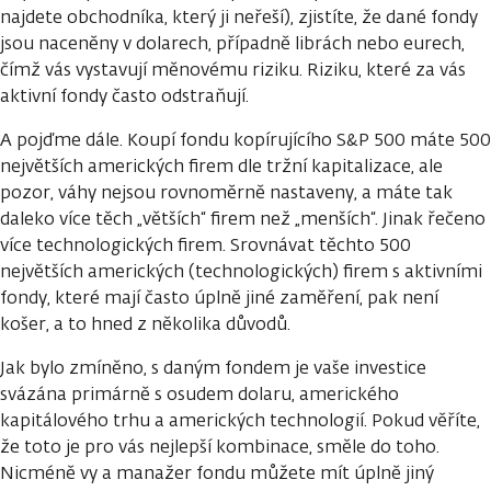
najdete obchodníka, který ji neřeší), zjistíte, že dané fondy
jsou naceněny v dolarech, případně librách nebo eurech,
čímž vás vystavují měnovému riziku. Riziku, které za vás
aktivní fondy často odstraňují.
A pojďme dále. Koupí fondu kopírujícího S&P 500 máte 500
největších amerických firem dle tržní kapitalizace, ale
pozor, váhy nejsou rovnoměrně nastaveny, a máte tak
daleko více těch „větších“ firem než „menších“. Jinak řečeno
více technologických firem. Srovnávat těchto 500
největších amerických (technologických) firem s aktivními
fondy, které mají často úplně jiné zaměření, pak není
košer, a to hned z několika důvodů.
Jak bylo zmíněno, s daným fondem je vaše investice
svázána primárně s osudem dolaru, amerického
kapitálového trhu a amerických technologií. Pokud věříte,
že toto je pro vás nejlepší kombinace, směle do toho.
Nicméně vy a manažer fondu můžete mít úplně jiný