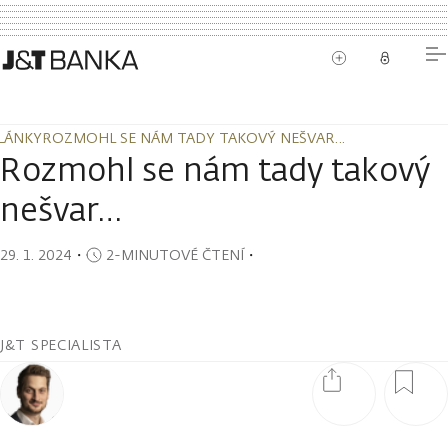
LÁNKY
ROZMOHL SE NÁM TADY TAKOVÝ NEŠVAR…
LÁNKY
ROZMOHL SE NÁM TADY TAKOVÝ NEŠVAR…
Rozmohl se nám tady takový
nešvar…
29. 1. 2024
・
2-MINUTOVÉ ČTENÍ
・
J&T SPECIALISTA