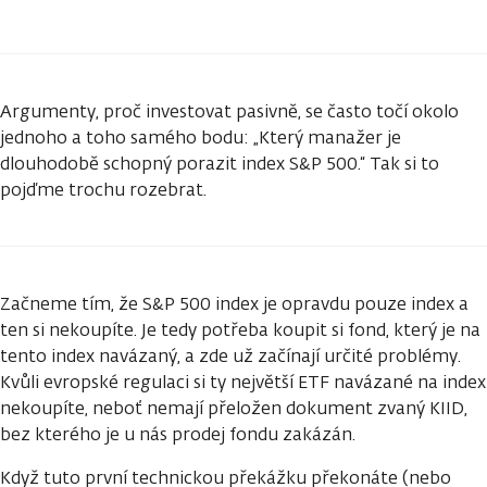
Argumenty, proč investovat pasivně, se často točí okolo
jednoho a toho samého bodu: „Který manažer je
dlouhodobě schopný porazit index S&P 500.“ Tak si to
pojďme trochu rozebrat.
Začneme tím, že S&P 500 index je opravdu pouze index a
ten si nekoupíte. Je tedy potřeba koupit si fond, který je na
tento index navázaný, a zde už začínají určité problémy.
Kvůli evropské regulaci si ty největší ETF navázané na index
nekoupíte, neboť nemají přeložen dokument zvaný KIID,
bez kterého je u nás prodej fondu zakázán.
Když tuto první technickou překážku překonáte (nebo