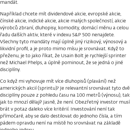
mandát.
Například chcete mít dividendové akcie, evropské akcie,
čínské akcie, indické akcie, akcie malých společností, akcie
výrobců zbraní, dluhopisy, komodity, domácí měnu a celou
řadu dalších aktiv, které v indexu S&P 500 nenajdete.
Všechny tyto mandáty mají úplně jiný rizikový, výnosový a
likvidní profil, a je proto mimo mísu je srovnávat. Když to
přeženu, je to jako říkat, že Usain Bolt je rychlejší sprinter
než Michael Phelps, a úplně pominout, že se jedná o jiné
disciplíny.
Co když mi vyhovuje mít více dluhopisů (plavání) než
amerických akcií (sprintu)? Je relevantní srovnávat tyto dvě
disciplíny pouze z pohledu času na 100 metrů (výnosu), tak
jak to mnozí dělají? Jasně, že není. Obezřetný investor musí
brát v potaz daleko více kritérií. Investování není tak
přímočaré, aby se dalo destilovat do jednoho čísla, a tím
pádem opravdu není na místě ho srovnávat na základě
jednoho indexu.