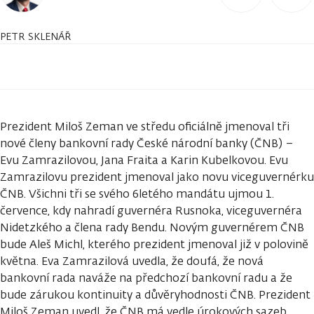
PETR SKLENÁŘ
Prezident Miloš Zeman ve středu oficiálně jmenoval tři
nové členy bankovní rady České národní banky (ČNB) –
Evu Zamrazilovou, Jana Fraita a Karin Kubelkovou. Evu
Zamrazilovu prezident jmenoval jako novu viceguvernérku
ČNB. Všichni tři se svého 6letého mandátu ujmou 1.
července, kdy nahradí guvernéra Rusnoka, viceguvernéra
Nidetzkého a člena rady Bendu. Novým guvernérem ČNB
bude Aleš Michl, kterého prezident jmenoval již v polovině
května. Eva Zamrazilová uvedla, že doufá, že nová
bankovní rada naváže na předchozí bankovní radu a že
bude zárukou kontinuity a důvěryhodnosti ČNB. Prezident
Miloš Zeman uvedl, že ČNB má vedle úrokových sazeb