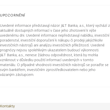
UPOZORNĚNÍ
Uvedené informace představují názor J&T Banka, a.s., který vychází z
aktuálně dostupných informací v čase jeho zhotovení k výše
uvedenému dni. Uvedené informace nepředstavují nabídku, investiční
poradenství, investiční doporučení k nákupu či prodeji jakýchkoliv
investičních nástrojů ani analýzu investičních příležitostí. Uvedené
prognózy nejsou spolehlivým ukazatelem budoucí výkonnosti.
J&T Banka, a.s., nenese žádnou odpovědnost, která by mohla
vzniknout v důsledku použití informací uvedených v tomto
materiálu. O případné vhodnosti investičních nástrojů se poraďte se
svým bankéřem, investičním zprostředkovatelem nebo jeho
vázaným zástupcem.
Kontakty