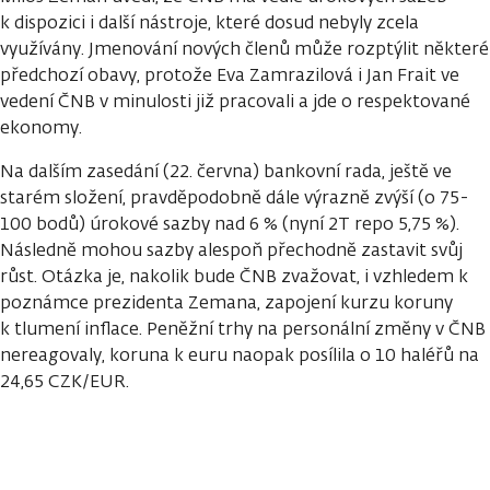
k dispozici i další nástroje, které dosud nebyly zcela
využívány. Jmenování nových členů může rozptýlit některé
předchozí obavy, protože Eva Zamrazilová i Jan Frait ve
vedení ČNB v minulosti již pracovali a jde o respektované
ekonomy.
Na dalším zasedání (22. června) bankovní rada, ještě ve
starém složení, pravděpodobně dále výrazně zvýší (o 75-
100 bodů) úrokové sazby nad 6 % (nyní 2T repo 5,75 %).
Následně mohou sazby alespoň přechodně zastavit svůj
růst. Otázka je, nakolik bude ČNB zvažovat, i vzhledem k
poznámce prezidenta Zemana, zapojení kurzu koruny
k tlumení inflace. Peněžní trhy na personální změny v ČNB
nereagovaly, koruna k euru naopak posílila o 10 haléřů na
24,65 CZK/EUR.