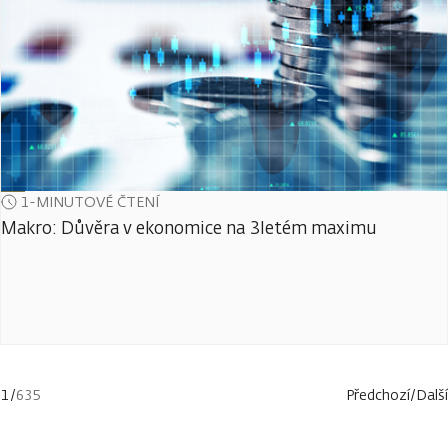
1-MINUTOVÉ ČTENÍ
Makro: Důvěra v ekonomice na 3letém maximu
1
/
635
Předchozí
/
Další