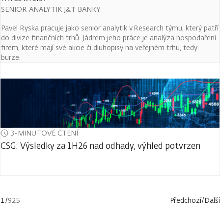
SENIOR ANALYTIK J&T BANKY
Pavel Ryska pracuje jako senior analytik v Research týmu, který patří
do divize finančních trhů. Jádrem jeho práce je analýza hospodaření
firem, které mají své akcie či dluhopisy na veřejném trhu, tedy
burze.
3-MINUTOVÉ ČTENÍ
CSG: Výsledky za 1H26 nad odhady, výhled potvrzen
1
/
925
Předchozí
/
Další