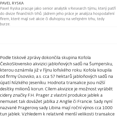
PAVEL RYSKA
Pavel Ryska pracuje jako senior analytik v Research týmu, který patří
do divize finančních trhů. Jádrem jeho práce je analýza hospodaření
firem, které mají své akcie či dluhopisy na veřejném trhu, tedy
burze.
Podle tiskové zprávy dokončila skupina Kofola
ČeskoSlovensko akvizici jabloňových sadů na Šumpersku,
kterou oznámila již v říjnu loňského roku. Kofola koupila
od firmy Úsovsko, a.s. cca 57 hektarů jabloňových sadů na
úpatí Nízkého Jeseníku. Hodnota transakce jsou nižší
desítky milionů korun. Cílem akvizice je možnost vyrábět
cidery značky F.H. Prager z vlastní produkce jablek a
nemuset tak dovážet jablka z Anglie či Francie. Sady nyní
nazvané Pragerovy sady Libina mají roční výnos cca 1000
tun jablek. Vzhledem k relativně menší velikosti transakce