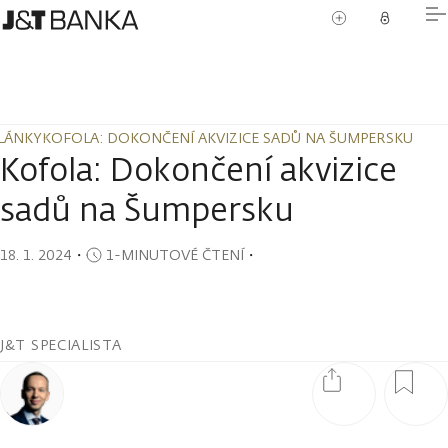
LÁNKY
KOFOLA: DOKONČENÍ AKVIZICE SADŮ NA ŠUMPERSKU
LÁNKY
KOFOLA: DOKONČENÍ AKVIZICE SADŮ NA ŠUMPERSKU
Kofola: Dokončení akvizice
sadů na Šumpersku
18. 1. 2024
・
1-MINUTOVÉ ČTENÍ
・
J&T SPECIALISTA