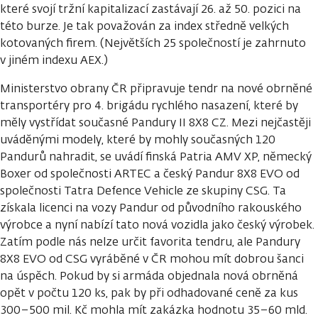
které svojí tržní kapitalizací zastávají 26. až 50. pozici na
této burze. Je tak považován za index středně velkých
kotovaných firem. (Největších 25 společností je zahrnuto
v jiném indexu AEX.)
Ministerstvo obrany ČR připravuje tendr na nové obrněné
transportéry pro 4. brigádu rychlého nasazení, které by
měly vystřídat současné Pandury II 8X8 CZ. Mezi nejčastěji
uváděnými modely, které by mohly současných 120
Pandurů nahradit, se uvádí finská Patria AMV XP, německý
Boxer od společnosti ARTEC a český Pandur 8X8 EVO od
společnosti Tatra Defence Vehicle ze skupiny CSG. Ta
získala licenci na vozy Pandur od původního rakouského
výrobce a nyní nabízí tato nová vozidla jako český výrobek.
Zatím podle nás nelze určit favorita tendru, ale Pandury
8X8 EVO od CSG vyráběné v ČR mohou mít dobrou šanci
na úspěch. Pokud by si armáda objednala nová obrněná
opět v počtu 120 ks, pak by při odhadované ceně za kus
300–500 mil. Kč mohla mít zakázka hodnotu 35–60 mld.