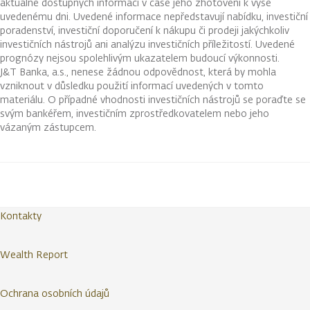
aktuálně dostupných informací v čase jeho zhotovení k výše
uvedenému dni. Uvedené informace nepředstavují nabídku, investiční
poradenství, investiční doporučení k nákupu či prodeji jakýchkoliv
investičních nástrojů ani analýzu investičních příležitostí. Uvedené
prognózy nejsou spolehlivým ukazatelem budoucí výkonnosti.
J&T Banka, a.s., nenese žádnou odpovědnost, která by mohla
vzniknout v důsledku použití informací uvedených v tomto
materiálu. O případné vhodnosti investičních nástrojů se poraďte se
svým bankéřem, investičním zprostředkovatelem nebo jeho
vázaným zástupcem.
Kontakty
Wealth Report
Ochrana osobních údajů