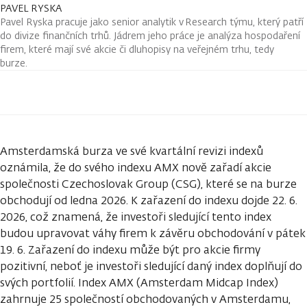
PAVEL RYSKA
Pavel Ryska pracuje jako senior analytik v Research týmu, který patří
do divize finančních trhů. Jádrem jeho práce je analýza hospodaření
firem, které mají své akcie či dluhopisy na veřejném trhu, tedy
burze.
Amsterdamská burza ve své kvartální revizi indexů
oznámila, že do svého indexu AMX nově zařadí akcie
společnosti Czechoslovak Group (CSG), které se na burze
obchodují od ledna 2026. K zařazení do indexu dojde 22. 6.
2026, což znamená, že investoři sledující tento index
budou upravovat váhy firem k závěru obchodování v pátek
19. 6. Zařazení do indexu může být pro akcie firmy
pozitivní, neboť je investoři sledující daný index doplňují do
svých portfolií. Index AMX (Amsterdam Midcap Index)
zahrnuje 25 společností obchodovaných v Amsterdamu,