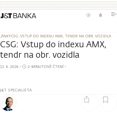
LÁNKY
CSG: VSTUP DO INDEXU AMX, TENDR NA OBR. VOZIDLA
LÁNKY
CSG: VSTUP DO INDEXU AMX, TENDR NA OBR. VOZIDLA
CSG: Vstup do indexu AMX,
tendr na obr. vozidla
11. 6. 2026
・
2-MINUTOVÉ ČTENÍ
・
J&T SPECIALISTA