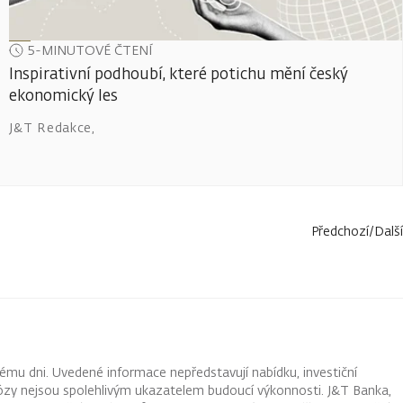
5-MINUTOVÉ ČTENÍ
Inspirativní podhoubí, které potichu mění český
ekonomický les
J&T Redakce
,
Předchozí
/
Další
ému dni. Uvedené informace nepředstavují nabídku, investiční
ognózy nejsou spolehlivým ukazatelem budoucí výkonnosti. J&T Banka,