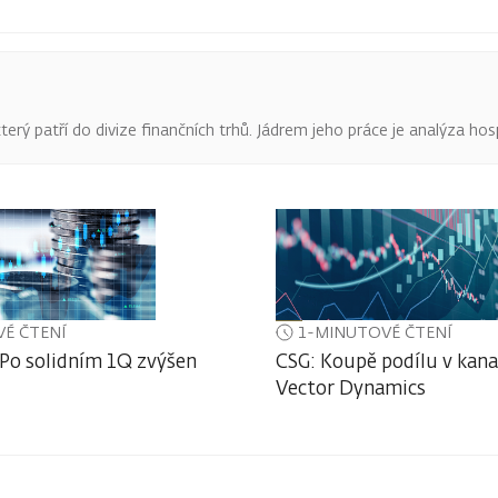
terý patří do divize finančních trhů. Jádrem jeho práce je analýza hos
É ČTENÍ
1-MINUTOVÉ ČTENÍ
 Po solidním 1Q zvýšen
CSG: Koupě podílu v kan
Vector Dynamics