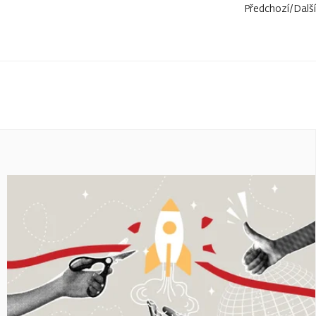
Předchozí
/
Další