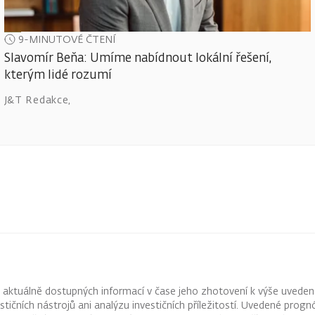
9-MINUTOVÉ ČTENÍ
Slavomír Beňa: Umíme nabídnout lokální řešení,
kterým lidé rozumí
J&T Redakce
,
z aktuálně dostupných informací v čase jeho zhotovení k výše uveden
vestičních nástrojů ani analýzu investičních příležitostí. Uvedené pr