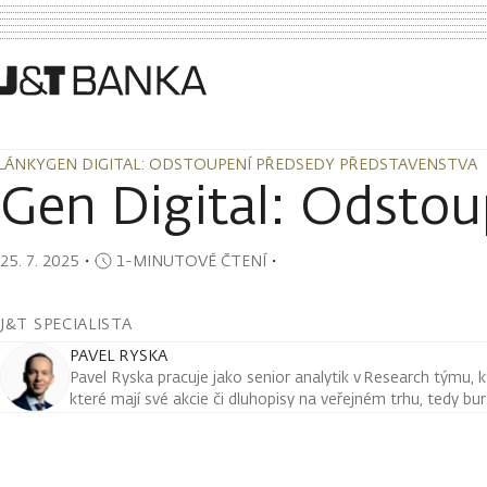
LÁNKY
GEN DIGITAL: ODSTOUPENÍ PŘEDSEDY PŘEDSTAVENSTVA
LÁNKY
GEN DIGITAL: ODSTOUPENÍ PŘEDSEDY PŘEDSTAVENSTVA
Gen Digital: Odstou
25. 7. 2025
・
1-MINUTOVÉ ČTENÍ
・
J&T SPECIALISTA
PAVEL RYSKA
Pavel Ryska pracuje jako senior analytik v Research týmu, k
které mají své akcie či dluhopisy na veřejném trhu, tedy bu