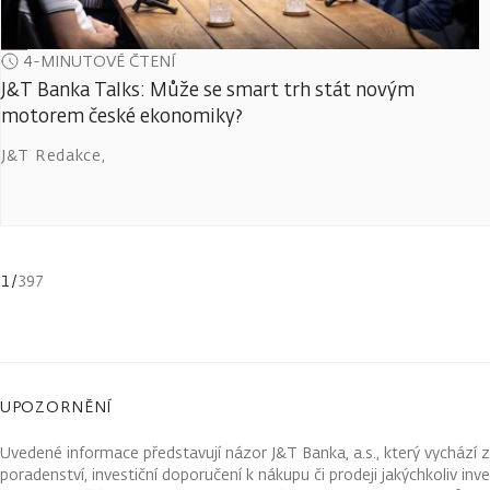
4-MINUTOVÉ ČTENÍ
J&T Banka Talks: Může se smart trh stát novým
motorem české ekonomiky?
J&T Redakce
,
1
/
397
UPOZORNĚNÍ
Uvedené informace představují názor J&T Banka, a.s., který vychází 
poradenství, investiční doporučení k nákupu či prodeji jakýchkoliv in