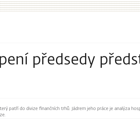
pení předsedy předs
terý patří do divize finančních trhů. Jádrem jeho práce je analýza hos
rze.