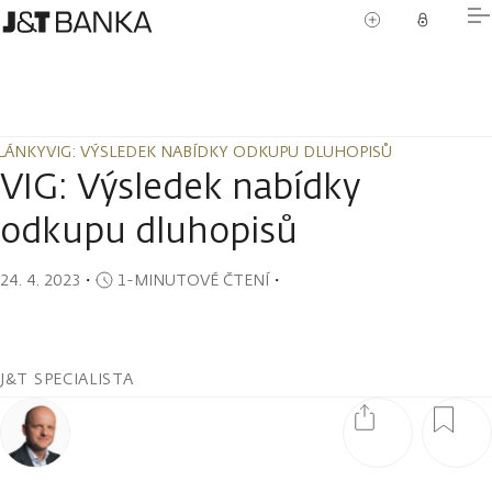
LÁNKY
VIG: VÝSLEDEK NABÍDKY ODKUPU DLUHOPISŮ
LÁNKY
VIG: VÝSLEDEK NABÍDKY ODKUPU DLUHOPISŮ
VIG: Výsledek nabídky
odkupu dluhopisů
24. 4. 2023
・
1-MINUTOVÉ ČTENÍ
・
J&T SPECIALISTA