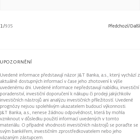
1
/
935
Předchozí
/
Další
UPOZORNĚNÍ
Uvedené informace představují názor J&T Banka, a.s., který vychází z
aktuálně dostupných informací v čase jeho zhotovení k výše
uvedenému dni. Uvedené informace nepředstavují nabídku, investiční
poradenství, investiční doporučení k nákupu či prodeji jakýchkoliv
investičních nástrojů ani analýzu investičních příležitostí. Uvedené
prognózy nejsou spolehlivým ukazatelem budoucí výkonnosti.
J&T Banka, a.s., nenese žádnou odpovědnost, která by mohla
vzniknout v důsledku použití informací uvedených v tomto
materiálu. O případné vhodnosti investičních nástrojů se poraďte se
svým bankéřem, investičním zprostředkovatelem nebo jeho
vázaným zástupcem.