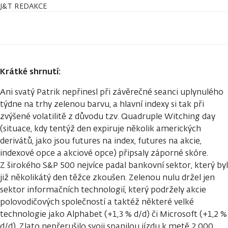
J&T REDAKCE
Krátké shrnutí:
Ani svatý Patrik nepřinesl při závěrečné seanci uplynulého
týdne na trhy zelenou barvu, a hlavní indexy si tak při
zvýšené volatilitě z důvodu tzv. Quadruple Witching day
(situace, kdy tentýž den expiruje několik amerických
derivátů, jako jsou futures na index, futures na akcie,
indexové opce a akciové opce) připsaly záporné skóre.
Z širokého S&P 500 nejvíce padal bankovní sektor, který byl
již několikátý den těžce zkoušen. Zelenou nulu držel jen
sektor informačních technologií, který podržely akcie
polovodičových společností a taktéž některé velké
technologie jako Alphabet (+1,3 % d/d) či Microsoft (+1,2 %
d/d). Zlato nepřerušilo svoji spanilou jízdu k metě 2 000