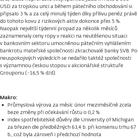
USD za trojskou unci a během pátečního obchodování si
připsalo 3 % a za celý minulý týden díky přílivu peněz právě
do tohoto kovu z rizikových aktiv dokonce přes 5 %.
Naopak největší týdenní propad za několik měsíců
zaznamenaly ceny ropy v reakci na neutěšenou situaci
v bankovním sektoru umocněnou pátečním vyhlášením
bankrotu mateřské společnosti zkrachovalé banky SVB. Po
neuspokojivých výsledcích se nedařilo taktéž společnosti
s významnou českou stopou v akcionářské struktuře
Grouponu (-16,5 % d/d).
Makro:
Průmyslová výrova za měsíc únor meziměsíčně zcela
beze změny při očekávání růstu o 0,2 %
Index spotřebitelské důvěry dle University of Michigan
za březen dle předběžných 63,4 b. při konsensu trhu 67
b., což byla zároveň i předchozí hodnota