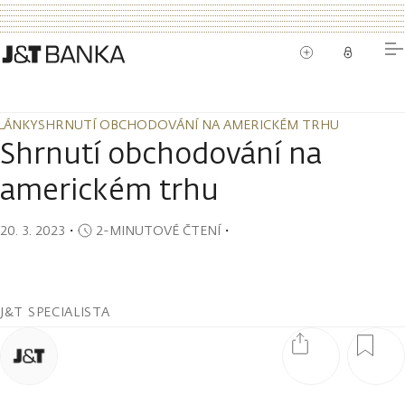
LÁNKY
SHRNUTÍ OBCHODOVÁNÍ NA AMERICKÉM TRHU
LÁNKY
SHRNUTÍ OBCHODOVÁNÍ NA AMERICKÉM TRHU
Shrnutí obchodování na
americkém trhu
20. 3. 2023
・
2-MINUTOVÉ ČTENÍ
・
J&T SPECIALISTA