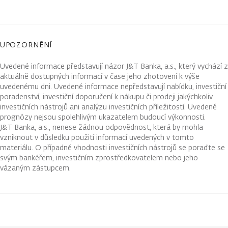
UPOZORNĚNÍ
Uvedené informace představují názor J&T Banka, a.s., který vychází z
aktuálně dostupných informací v čase jeho zhotovení k výše
uvedenému dni. Uvedené informace nepředstavují nabídku, investiční
poradenství, investiční doporučení k nákupu či prodeji jakýchkoliv
investičních nástrojů ani analýzu investičních příležitostí. Uvedené
prognózy nejsou spolehlivým ukazatelem budoucí výkonnosti.
J&T Banka, a.s., nenese žádnou odpovědnost, která by mohla
vzniknout v důsledku použití informací uvedených v tomto
materiálu. O případné vhodnosti investičních nástrojů se poraďte se
svým bankéřem, investičním zprostředkovatelem nebo jeho
vázaným zástupcem.