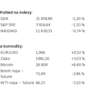
Pohled na indexy:
DJIA
31 858,89
-1,20 %
S&P 500
3 916,64
-1,10 %
NASDAQ
11 630,51
-0,74 %
a komodity:
EUR/USD
1,066
+0,52 %
Zlato
1981,20
+3,03 %
Bitcoin
26 809
+8,40 %
Brent ropa –
72,49
-2,96 %
future
WTI ropa – future
66,23
-3,10 %