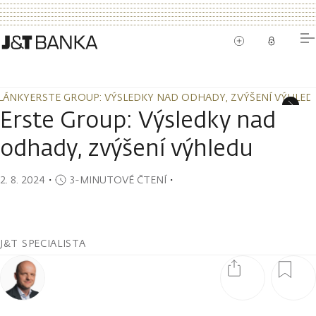
LÁNKY
ERSTE GROUP: VÝSLEDKY NAD ODHADY, ZVÝŠENÍ VÝHLED
LÁNKY
ERSTE GROUP: VÝSLEDKY NAD ODHADY, ZVÝŠENÍ VÝHLED
Erste Group: Výsledky nad
odhady, zvýšení výhledu
2. 8. 2024
・
3-MINUTOVÉ ČTENÍ
・
J&T SPECIALISTA