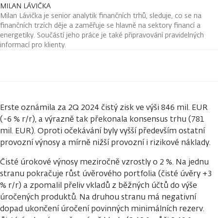
MILAN LÁVIČKA
Milan Lávička je senior analytik finančních trhů, sleduje, co se na
finančních trzích děje a zaměřuje se hlavně na sektory financí a
energetiky. Součástí jeho práce je také připravování pravidelných
informací pro klienty.
Erste oznámila za 2Q 2024 čistý zisk ve výši 846 mil. EUR
(-6 % r/r), a výrazně tak překonala konsensus trhu (781
mil. EUR). Oproti očekávání byly vyšší především ostatní
provozní výnosy a mírně nižší provozní i rizikové náklady.
Čisté úrokové výnosy meziročně vzrostly o 2 %. Na jednu
stranu pokračuje růst úvěrového portfolia (čisté úvěry +3
% r/r) a zpomalil přeliv vkladů z běžných účtů do výše
úročených produktů. Na druhou stranu má negativní
dopad ukončení úročení povinných minimálních rezerv.