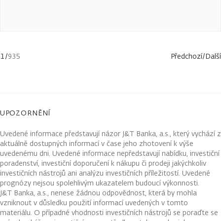
1
/
935
Předchozí
/
Další
UPOZORNĚNÍ
Uvedené informace představují názor J&T Banka, a.s., který vychází z
aktuálně dostupných informací v čase jeho zhotovení k výše
uvedenému dni. Uvedené informace nepředstavují nabídku, investiční
poradenství, investiční doporučení k nákupu či prodeji jakýchkoliv
investičních nástrojů ani analýzu investičních příležitostí. Uvedené
prognózy nejsou spolehlivým ukazatelem budoucí výkonnosti.
J&T Banka, a.s., nenese žádnou odpovědnost, která by mohla
vzniknout v důsledku použití informací uvedených v tomto
materiálu. O případné vhodnosti investičních nástrojů se poraďte se