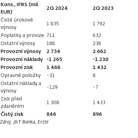
Kons., IFRS (mil.
2Q 2024
2Q 2023
EUR)
Čisté úrokové
1 835
1 792
výnosy
Poplatky a provize
711
632
Ostatní výnosy
188
238
Provozní výnosy
2 734
2 662
Provozní náklady
-1 265
-1 230
Provozní zisk
1 468
1 432
Opravné položky
-31
8
Ostatní náklady a
-129
-7
výnosy
Zisk před
1 308
1 433
zdaněním
Čistý zisk
846
896
Zdroj: J&T Banka, Erste