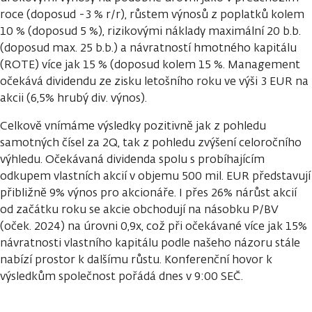
roce (doposud -3 % r/r), růstem výnosů z poplatků kolem
10 % (doposud 5 %), rizikovými náklady maximální 20 b.b.
(doposud max. 25 b.b.) a návratností hmotného kapitálu
(ROTE) více jak 15 % (doposud kolem 15 %. Management
očekává dividendu ze zisku letošního roku ve výši 3 EUR na
akcii (6,5% hrubý div. výnos).
Celkově vnímáme výsledky pozitivně jak z pohledu
samotných čísel za 2Q, tak z pohledu zvýšení celoročního
výhledu. Očekávaná dividenda spolu s probíhajícím
odkupem vlastních akcií v objemu 500 mil. EUR představují
přibližně 9% výnos pro akcionáře. I přes 26% nárůst akcií
od začátku roku se akcie obchodují na násobku P/BV
(oček. 2024) na úrovni 0,9x, což při očekávané více jak 15%
návratnosti vlastního kapitálu podle našeho názoru stále
nabízí prostor k dalšímu růstu. Konferenční hovor k
výsledkům společnost pořádá dnes v 9:00 SEČ.