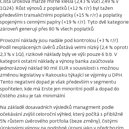
Čistá úroková marže mírně klesla (2,43 % vůči 2,49 % v
1Q24). Růst výnosů z poplatků (+12 % r/r) byl tažen
především transakčními poplatky (+15 % r/r) a poplatky
spojenými s cennými papíry (+19 % r/r). Tyto dvě kategorie
zároveň generují přes 80 % všech poplatků.
Provozní náklady jsou nadále pod kontrolou (+3 % r/r).
Podíl nesplácených úvěrů zůstává velmi nízký (2,4 % oproti
2,3 % v 1Q), rizikové náklady byly ve výši pouze 6 b.b. V
kategorii ostatní náklady a výnosy banka zaúčtovala
jednorázový náklad 90 mil. EUR v souvislosti s možnou
změnou legislativy v Rakousku týkající se výjimky u DPH.
Tento negativní dopad je však především v segmentu
spořitelen, kde má Erste jen minoritní podíl a dopad do
čistého zisku je tak minimální.
Na základě dosavadních výsledků managment podle
očekávání zvýšil celoroční výhled, který počítá s přibližně
5% růstem úvěrového portfolia (beze změny), čistými
úrokovými výnosy na podobné úrovni jako v předchozím