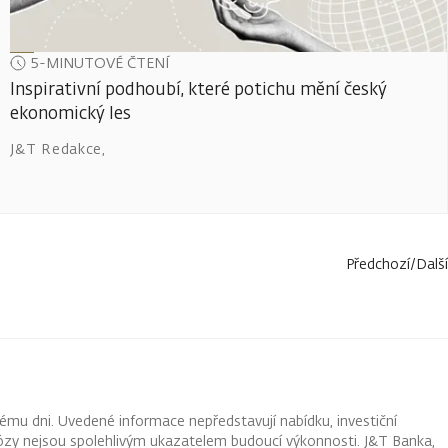
5-MINUTOVÉ ČTENÍ
Inspirativní podhoubí, které potichu mění český
ekonomický les
J&T Redakce
,
Předchozí
/
Další
ému dni. Uvedené informace nepředstavují nabídku, investiční
ognózy nejsou spolehlivým ukazatelem budoucí výkonnosti. J&T Banka,