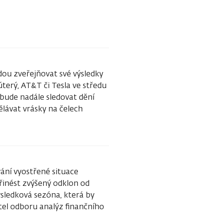
ou zveřejňovat své výsledky
úterý, AT&T či Tesla ve středu
 bude nadále sledovat dění
ělávat vrásky na čelech
ání vyostřené situace
řinést zvýšený odklon od
ýsledková sezóna, která by
ditel odboru analýz finančního