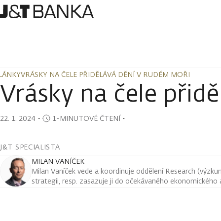
LÁNKY
VRÁSKY NA ČELE PŘIDĚLÁVÁ DĚNÍ V RUDÉM MOŘI
LÁNKY
VRÁSKY NA ČELE PŘIDĚLÁVÁ DĚNÍ V RUDÉM MOŘI
Vrásky na čele přid
22. 1. 2024
・
1-MINUTOVÉ ČTENÍ
・
J&T SPECIALISTA
MILAN VANÍČEK
Milan Vaníček vede a koordinuje oddělení Research (výzkum 
strategii, resp. zasazuje ji do očekávaného ekonomického a