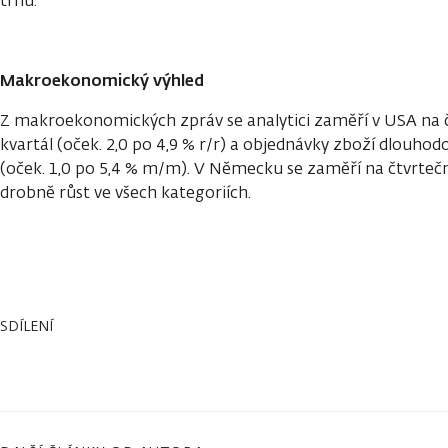
trhu.
Makroekonomický výhled
Z makroekonomických zpráv se analytici zaměří v USA na č
kvartál (oček. 2,0 po 4,9 % r/r) a objednávky zboží dlouho
(oček. 1,0 po 5,4 % m/m). V Německu se zaměří na čtvrtečn
drobně růst ve všech kategoriích.
SDÍLENÍ