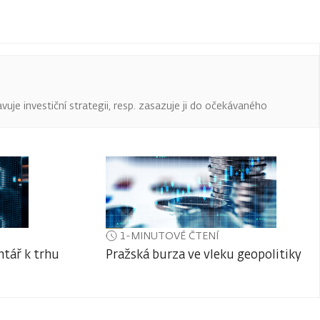
uje investiční strategii, resp. zasazuje ji do očekávaného
1-MINUTOVÉ ČTENÍ
tář k trhu
Pražská burza ve vleku geopolitiky