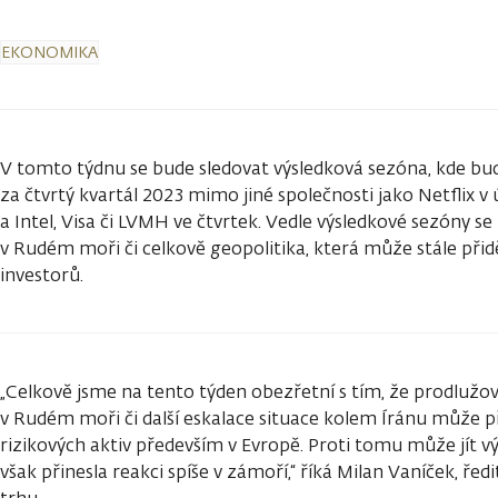
EKONOMIKA
V tomto týdnu se bude sledovat výsledková sezóna, kde bud
za čtvrtý kvartál 2023 mimo jiné společnosti jako Netflix v 
a Intel, Visa či LVMH ve čtvrtek. Vedle výsledkové sezóny se
v Rudém moři či celkově geopolitika, která může stále přid
investorů.
„Celkově jsme na tento týden obezřetní s tím, že prodlužov
v Rudém moři či další eskalace situace kolem Íránu může p
rizikových aktiv především v Evropě. Proti tomu může jít v
však přinesla reakci spíše v zámoří,“ říká Milan Vaníček, ře