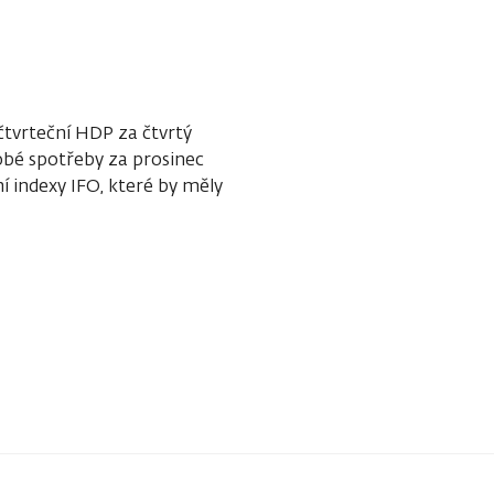
tvrteční HDP za čtvrtý
dobé spotřeby za prosinec
í indexy IFO, které by měly