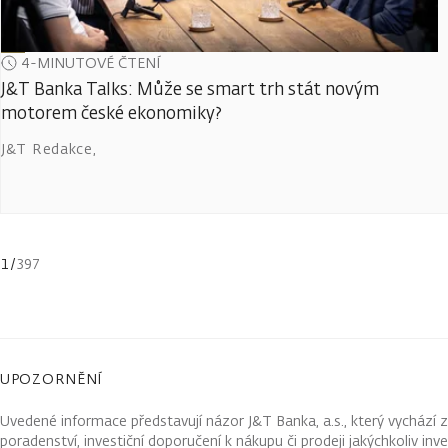
4-MINUTOVÉ ČTENÍ
J&T Banka Talks: Může se smart trh stát novým
motorem české ekonomiky?
J&T Redakce
,
1
/
397
UPOZORNĚNÍ
Uvedené informace představují názor J&T Banka, a.s., který vychází 
poradenství, investiční doporučení k nákupu či prodeji jakýchkoliv in