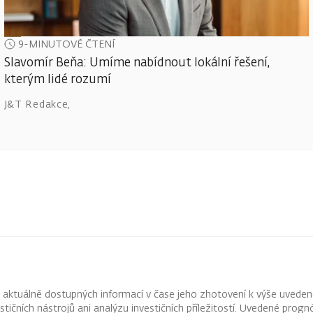
9-MINUTOVÉ ČTENÍ
Slavomír Beňa: Umíme nabídnout lokální řešení,
kterým lidé rozumí
J&T Redakce
,
z aktuálně dostupných informací v čase jeho zhotovení k výše uveden
vestičních nástrojů ani analýzu investičních příležitostí. Uvedené pr