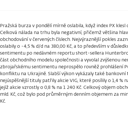
Pražská burza v pondělí mírně oslabila, když index PX klesl 
Celková nálada na trhu byla negativní, přičemž většina hlav
obchodování v červených číslech. Nejvýraznější pokles zaz
oslabily o -4,5 % d/d na 380,00 Kč, a to především v důsled
sentimentu po nedávném reportu short-sellera Hunterbroo
část obchodního modelu společnosti a vyvolal zvýšenou ner
zbrojařskému sentimentu neprospělo rovněž prohlášení Put
konfliktu na Ukrajině. Slabší výkon vykázaly také bankovní
nejúspěšnější tituly patřily akcie VIG, které posílily o 1,4 % 
jejíž akcie vzrostly o 0,8 % na 1 240 Kč. Celkový objem obc
mld. Kč, což bylo pod průměrným denním objemem za minulý
Kč.