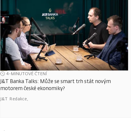
4-MINUTOVÉ ČTENÍ
J&T Banka Talks: Může se smart trh stát novým
motorem české ekonomiky?
J&T Redakce
,