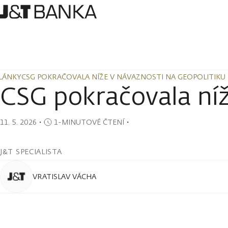
LÁNKY
CSG POKRAČOVALA NÍŽE V NÁVAZNOSTI NA GEOPOLITIKU
LÁNKY
CSG POKRAČOVALA NÍŽE V NÁVAZNOSTI NA GEOPOLITIKU
CSG pokračovala níž
11. 5. 2026
・
1-MINUTOVÉ ČTENÍ
・
J&T SPECIALISTA
VRATISLAV VÁCHA