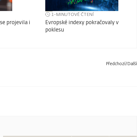
1-MINUTOVÉ ČTENÍ
e projevila i
Evropské indexy pokračovaly v
poklesu
Předchozí
/
Další