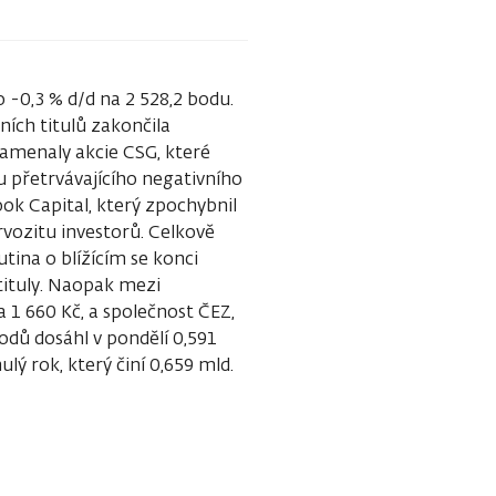
o -0,3 % d/d na 2 528,2 bodu.
ních titulů zakončila
namenaly akcie CSG, které
ku přetrvávajícího negativního
k Capital, který zpochybnil
vozitu investorů. Celkově
ina o blížícím se konci
 tituly. Naopak mezi
na 1 660 Kč, a společnost ČEZ,
hodů dosáhl v pondělí 0,591
 rok, který činí 0,659 mld.