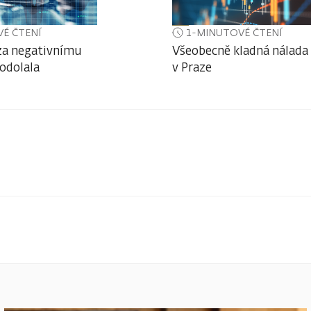
É ČTENÍ
1-MINUTOVÉ ČTENÍ
za negativnímu
Všeobecně kladná nálada s
odolala
v Praze