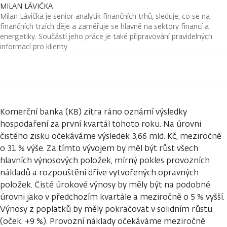
MILAN LÁVIČKA
Milan Lávička je senior analytik finančních trhů, sleduje, co se na
finančních trzích děje a zaměřuje se hlavně na sektory financí a
energetiky. Součástí jeho práce je také připravování pravidelných
informací pro klienty.
Komerční banka (KB) zítra ráno oznámí výsledky
hospodaření za první kvartál tohoto roku. Na úrovni
čistého zisku očekáváme výsledek 3,66 mld. Kč, meziročně
o 31 % výše. Za tímto vývojem by měl být růst všech
hlavních výnosových položek, mírný pokles provozních
nákladů a rozpouštění dříve vytvořených opravných
položek. Čisté úrokové výnosy by měly být na podobné
úrovni jako v předchozím kvartále a meziročně o 5 % vyšší.
Výnosy z poplatků by měly pokračovat v solidním růstu
(oček. +9 %). Provozní náklady očekáváme meziročně