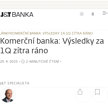
LÁNKY
KOMERČNÍ BANKA: VÝSLEDKY ZA 1Q ZÍTRA RÁNO
LÁNKY
KOMERČNÍ BANKA: VÝSLEDKY ZA 1Q ZÍTRA RÁNO
Komerční banka: Výsledky za
1Q zítra ráno
29. 4. 2025
・
2-MINUTOVÉ ČTENÍ
・
J&T SPECIALISTA