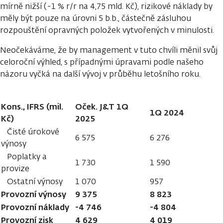
mírně nižší (-1 % r/r na 4,75 mld. Kč), rizikové náklady by
měly být pouze na úrovni 5 b.b., částečně zásluhou
rozpouštění opravných položek vytvořených v minulosti.
Neočekáváme, že by management v tuto chvíli měnil svůj
celoroční výhled, s případnými úpravami podle našeho
názoru vyčká na další vývoj v průběhu letošního roku.
Kons., IFRS (mil.
Oček. J&T 1Q
1Q 2024
Kč)
2025
Čisté úrokové
6 575
6 276
výnosy
Poplatky a
1 730
1 590
provize
Ostatní výnosy
1 070
957
Provozní výnosy
9 375
8 823
Provozní náklady
-4 746
-4 804
Provozní zisk
4 629
4 019