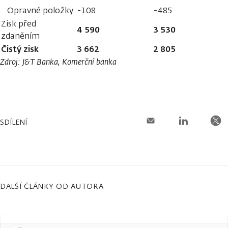
Opravné položky
-108
-485
Zisk před
4 590
3 530
zdaněním
Čistý zisk
3 662
2 805
Zdroj: J&T Banka, Komerční banka
SDÍLENÍ
DALŠÍ ČLÁNKY OD AUTORA