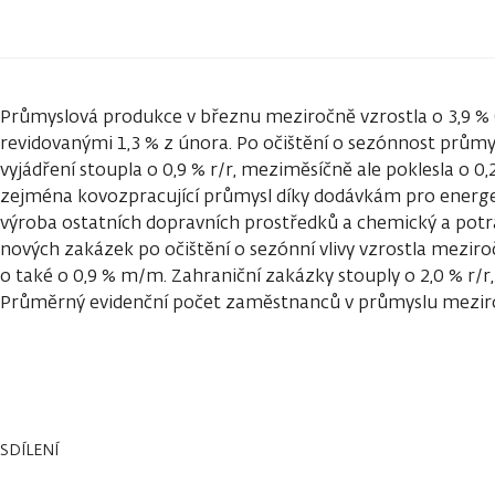
Průmyslová produkce v březnu meziročně vzrostla o 3,9 % (
revidovanými 1,3 % z února. Po očištění o sezónnost prům
vyjádření stoupla o 0,9 % r/r, meziměsíčně ale poklesla o 0
zejména kovozpracující průmysl díky dodávkám pro energe
výroba ostatních dopravních prostředků a chemický a pot
nových zakázek po očištění o sezónní vlivy vzrostla meziro
o také o 0,9 % m/m. Zahraniční zakázky stouply o 2,0 % r/r, 
Průměrný evidenční počet zaměstnanců v průmyslu meziroč
SDÍLENÍ