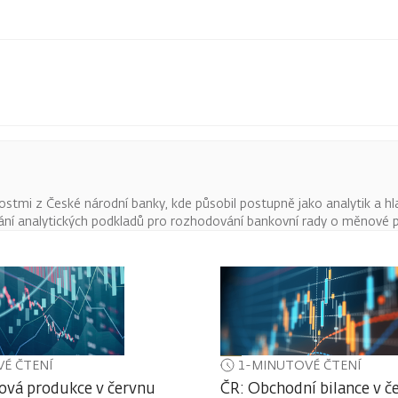
tmi z České národní banky, kde působil postupně jako analytik a hl
í analytických podkladů pro rozhodování bankovní rady o měnové po
É ČTENÍ
1-MINUTOVÉ ČTENÍ
ová produkce v červnu
ČR: Obchodní bilance v č