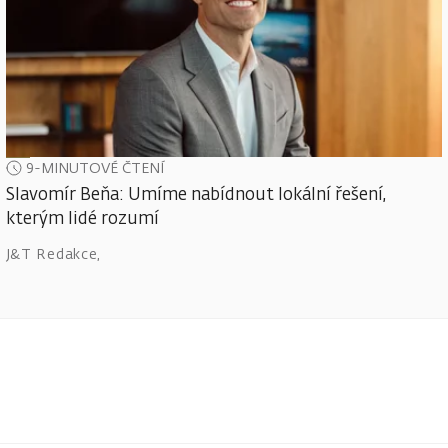
9-MINUTOVÉ ČTENÍ
Slavomír Beňa: Umíme nabídnout lokální řešení,
kterým lidé rozumí
J&T Redakce
,