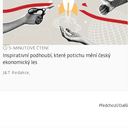
5-MINUTOVÉ ČTENÍ
Inspirativní podhoubí, které potichu mění český
ekonomický les
J&T Redakce
,
Předchozí
/
Další