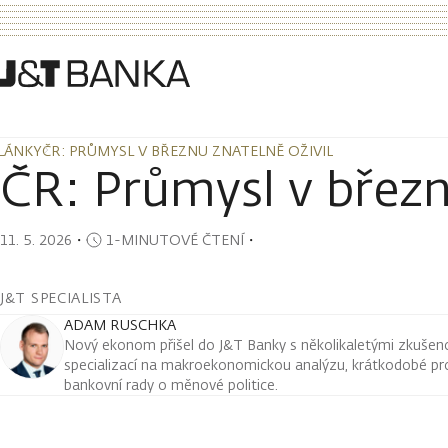
LÁNKY
ČR: PRŮMYSL V BŘEZNU ZNATELNĚ OŽIVIL
LÁNKY
ČR: PRŮMYSL V BŘEZNU ZNATELNĚ OŽIVIL
ČR: Průmysl v březn
11. 5. 2026
・
1-MINUTOVÉ ČTENÍ
・
J&T SPECIALISTA
ADAM RUSCHKA
Nový ekonom přišel do J&T Banky s několikaletými zkušenos
specializací na makroekonomickou analýzu, krátkodobé pr
bankovní rady o měnové politice.