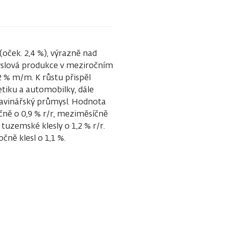
oček. 2,4 %), výrazně nad
yslová produkce v meziročním
,2 % m/m. K růstu přispěl
tiku a automobilky, dále
ravinářský průmysl. Hodnota
čně o 0,9 % r/r, meziměsíčně
tuzemské klesly o 1,2 % r/r.
ně klesl o 1,1 %.