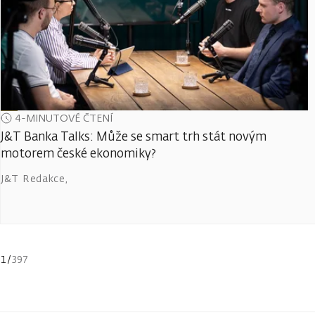
4-MINUTOVÉ ČTENÍ
J&T Banka Talks: Může se smart trh stát novým
motorem české ekonomiky?
J&T Redakce
,
1
/
397