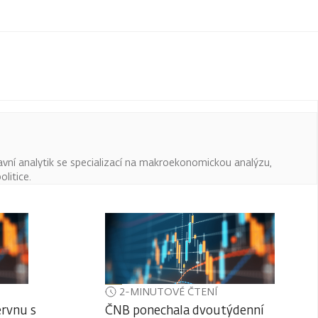
avní analytik se specializací na makroekonomickou analýzu,
litice.
2-MINUTOVÉ ČTENÍ
ervnu s
ČNB ponechala dvoutýdenní