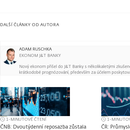
DALŠÍ ČLÁNKY OD AUTORA
ADAM RUSCHKA
EKONOM J&T BANKY
Nový ekonom přišel do J&T Banky s několikaletými zkušenos
krátkodobé prognózování, především za účelem poskytován
1-MINUTOVÉ ČTENÍ
1-MINUTOV
ČNB: Dvoutýdenní reposazba zůstala
ČR: Průmysl