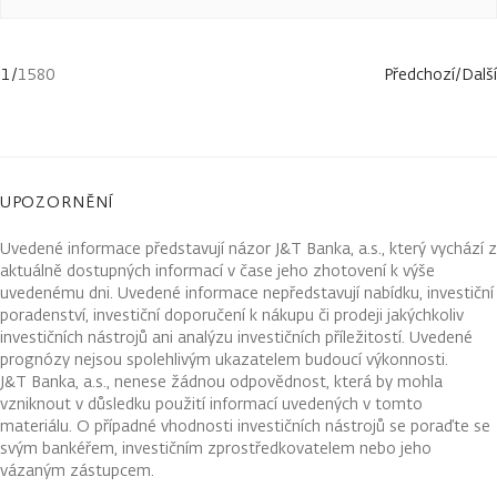
1
/
1580
Předchozí
/
Další
UPOZORNĚNÍ
Uvedené informace představují názor J&T Banka, a.s., který vychází z
aktuálně dostupných informací v čase jeho zhotovení k výše
uvedenému dni. Uvedené informace nepředstavují nabídku, investiční
poradenství, investiční doporučení k nákupu či prodeji jakýchkoliv
investičních nástrojů ani analýzu investičních příležitostí. Uvedené
prognózy nejsou spolehlivým ukazatelem budoucí výkonnosti.
J&T Banka, a.s., nenese žádnou odpovědnost, která by mohla
vzniknout v důsledku použití informací uvedených v tomto
materiálu. O případné vhodnosti investičních nástrojů se poraďte se
svým bankéřem, investičním zprostředkovatelem nebo jeho
vázaným zástupcem.