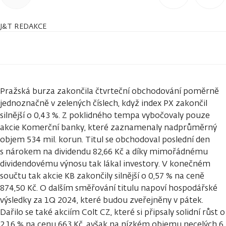
J&T REDAKCE
Pražská burza zakončila čtvrteční obchodování poměrně
jednoznačně v zelených číslech, když index PX zakončil
silnější o 0,43 %. Z poklidného tempa vybočovaly pouze
akcie Komerční banky, které zaznamenaly nadprůměrný
objem 534 mil. korun. Titul se obchodoval poslední den
s nárokem na dividendu 82,66 Kč a díky mimořádnému
dividendovému výnosu tak lákal investory. V konečném
součtu tak akcie KB zakončily silnější o 0,57 % na ceně
874,50 Kč. O dalším směřování titulu napoví hospodářské
výsledky za 1Q 2024, které budou zveřejněny v pátek.
Dařilo se také akciím Colt CZ, které si připsaly solidní růst o
2,16 % na cenu 663 Kč, avšak na nízkém objemu necelých 6