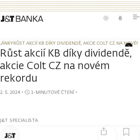
LÁNKY
RŮST AKCIÍ KB DÍKY DIVIDENDĚ, AKCIE COLT CZ NA NOV
LÁNKY
RŮST AKCIÍ KB DÍKY DIVIDENDĚ, AKCIE COLT CZ NA NOV
Růst akcií KB díky dividendě,
akcie Colt CZ na novém
rekordu
2. 5. 2024
・
1-MINUTOVÉ ČTENÍ
・
J&T SPECIALISTA