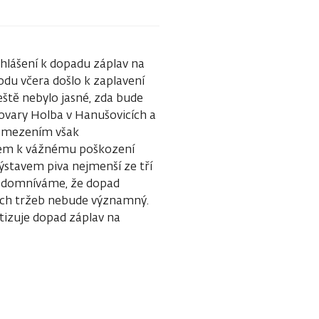
hlášení k dopadu záplav na
du včera došlo k zaplavení
eště nebylo jasné, zda bude
vovary Holba v Hanušovicích a
 omezením však
dem k vážnému poškození
výstavem piva nejmenší ze tří
se domníváme, že dopad
ních tržeb nebude významný.
tizuje dopad záplav na