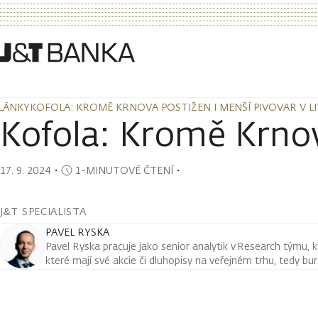
LÁNKY
KOFOLA: KROMĚ KRNOVA POSTIŽEN I MENŠÍ PIVOVAR V LI
LÁNKY
KOFOLA: KROMĚ KRNOVA POSTIŽEN I MENŠÍ PIVOVAR V LI
Kofola: Kromě Krnova
17. 9. 2024
・
1-MINUTOVÉ ČTENÍ
・
J&T SPECIALISTA
PAVEL RYSKA
Pavel Ryska pracuje jako senior analytik v Research týmu, k
které mají své akcie či dluhopisy na veřejném trhu, tedy bu