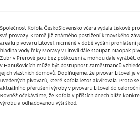
Společnost Kofola ČeskoSlovensko včera vydala tiskové pro
své provozy. Kromě již známého postižení krnovského závo
areálu pivovaru Litovel, nicméně v době vydání prohlášení j
hladina vody řeky Moravy v Litovli dále stoupat. Naopak pi
Zubr v Přerově jsou bez poškození a mohou dále vyrábět,
v Hanušovicích může být dostupnost zaměstnanců vzhle
jejich vlastních domovů. Doplňujeme, že pivovar Litovel je 
uvedených pivovarů, které Kofola letos akvírovala. Proto 
aktuálního přerušení výroby v pivovaru Litovel do celoroč
Rovněž očekáváme, že Kofola v příštích dnech blíže konkre
výrobu a odhadovanou výši škod.