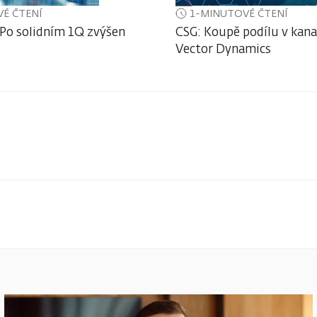
É ČTENÍ
1-MINUTOVÉ ČTENÍ
 Po solidním 1Q zvýšen
CSG: Koupě podílu v kan
Vector Dynamics