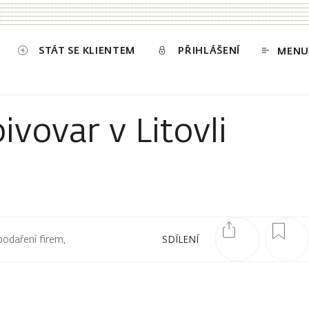
STÁT SE KLIENTEM
PŘIHLÁŠENÍ
MENU
vovar v Litovli
podaření firem,
SDÍLENÍ