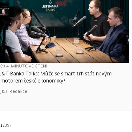
4-MINUTOVÉ ČTENÍ
J&T Banka Talks: Může se smart trh stát novým
motorem české ekonomiky?
J&T Redakce
,
1
/
397