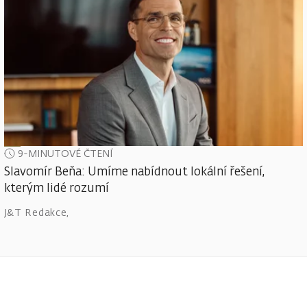
9-MINUTOVÉ ČTENÍ
Slavomír Beňa: Umíme nabídnout lokální řešení,
kterým lidé rozumí
J&T Redakce
,