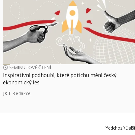
5-MINUTOVÉ ČTENÍ
Inspirativní podhoubí, které potichu mění český
ekonomický les
J&T Redakce
,
Předchozí
/
Další