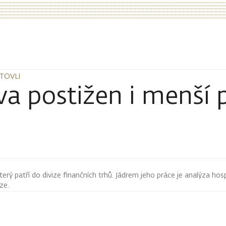
TOVLI
TOVLI
 postižen i menší pi
terý patří do divize finančních trhů. Jádrem jeho práce je analýza hos
rze.