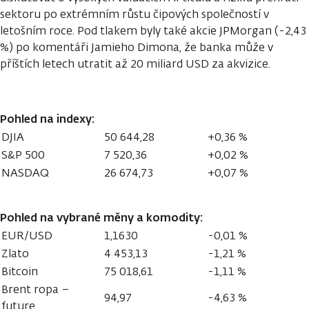
sektoru po extrémním růstu čipových společností v
letošním roce. Pod tlakem byly také akcie JPMorgan (-2,43
%) po komentáři Jamieho Dimona, že banka může v
příštích letech utratit až 20 miliard USD za akvizice.
Pohled na indexy:
DJIA
50 644,28
+0,36 %
S&P 500
7 520,36
+0,02 %
NASDAQ
26 674,73
+0,07 %
Pohled na vybrané měny a komodity:
EUR/USD
1,1630
-0,01 %
Zlato
4 453,13
-1,21 %
Bitcoin
75 018,61
-1,11 %
Brent ropa –
94,97
-4,63 %
future