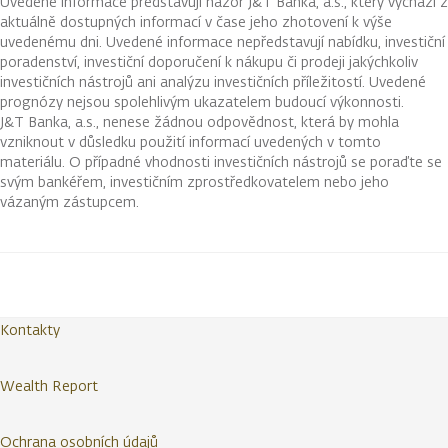
Uvedené informace představují názor J&T Banka, a.s., který vychází z
aktuálně dostupných informací v čase jeho zhotovení k výše
uvedenému dni. Uvedené informace nepředstavují nabídku, investiční
poradenství, investiční doporučení k nákupu či prodeji jakýchkoliv
investičních nástrojů ani analýzu investičních příležitostí. Uvedené
prognózy nejsou spolehlivým ukazatelem budoucí výkonnosti.
J&T Banka, a.s., nenese žádnou odpovědnost, která by mohla
vzniknout v důsledku použití informací uvedených v tomto
materiálu. O případné vhodnosti investičních nástrojů se poraďte se
svým bankéřem, investičním zprostředkovatelem nebo jeho
vázaným zástupcem.
Kontakty
Wealth Report
Ochrana osobních údajů