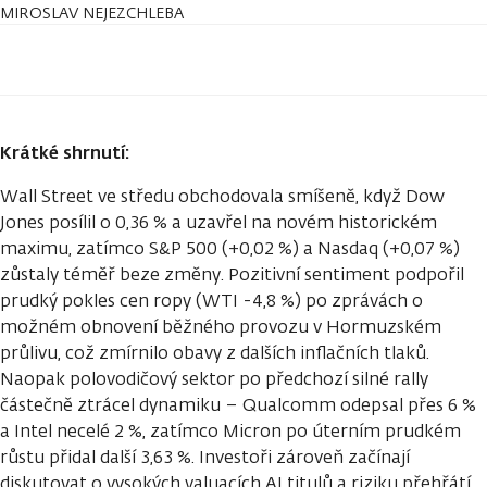
MIROSLAV NEJEZCHLEBA
Krátké shrnutí:
Wall Street ve středu obchodovala smíšeně, když Dow
Jones posílil o 0,36 % a uzavřel na novém historickém
maximu, zatímco S&P 500 (+0,02 %) a Nasdaq (+0,07 %)
zůstaly téměř beze změny. Pozitivní sentiment podpořil
prudký pokles cen ropy (WTI -4,8 %) po zprávách o
možném obnovení běžného provozu v Hormuzském
průlivu, což zmírnilo obavy z dalších inflačních tlaků.
Naopak polovodičový sektor po předchozí silné rally
částečně ztrácel dynamiku – Qualcomm odepsal přes 6 %
a Intel necelé 2 %, zatímco Micron po úterním prudkém
růstu přidal další 3,63 %. Investoři zároveň začínají
diskutovat o vysokých valuacích AI titulů a riziku přehřátí