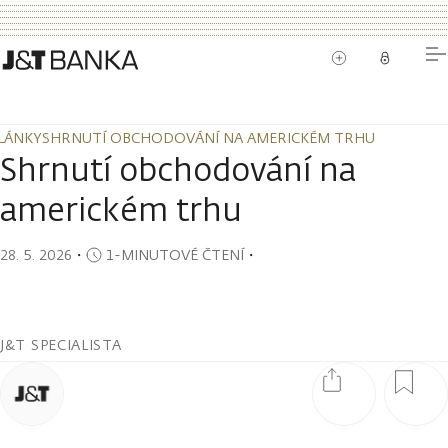
LÁNKY
SHRNUTÍ OBCHODOVÁNÍ NA AMERICKÉM TRHU
LÁNKY
SHRNUTÍ OBCHODOVÁNÍ NA AMERICKÉM TRHU
Shrnutí obchodování na
americkém trhu
28. 5. 2026
・
1-MINUTOVÉ ČTENÍ
・
J&T SPECIALISTA