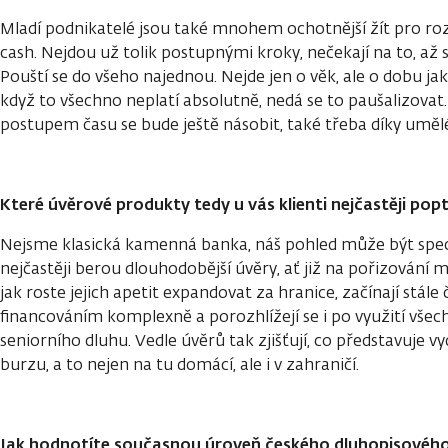
Mladí podnikatelé jsou také mnohem ochotnější žít pro rozv
cash. Nejdou už tolik postupnými kroky, nečekají na to, až s
Pouští se do všeho najednou. Nejde jen o věk, ale o dobu ja
když to všechno neplatí absolutně, nedá se to paušalizovat.
postupem času se bude ještě násobit, také třeba díky umělé 
Které úvěrové produkty tedy u vás klienti nejčastěji popt
Nejsme klasická kamenná banka, náš pohled může být specific
nejčastěji berou dlouhodobější úvěry, ať již na pořizování m
jak roste jejich apetit expandovat za hranice, začínají stále
financováním komplexně a porozhlížejí se i po využití všec
seniorního dluhu. Vedle úvěrů tak zjišťují, co představuje 
burzu, a to nejen na tu domácí, ale i v zahraničí.
Jak hodnotíte současnou úroveň českého dluhopisového