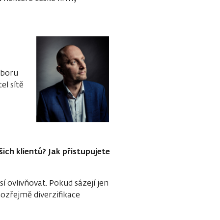
dboru
el sítě
ich klientů? Jak přistupujete
usí ovlivňovat. Pokud sázejí jen
mozřejmě diverzifikace