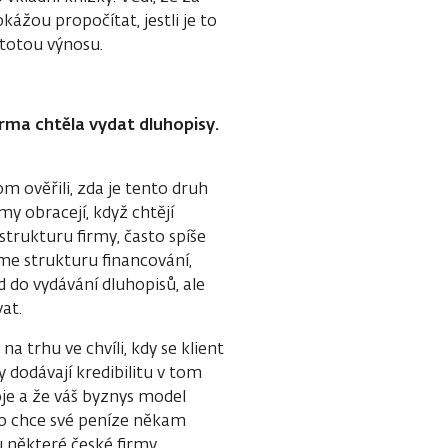
kážou propočítat, jestli je to
istotou výnosu.
firma chtěla vydat dluhopisy.
m ověřili, zda je tento druh
my obracejí, když chtějí
strukturu firmy, často spíše
íme strukturu financování,
d do vydávání dluhopisů, ale
at.
 trhu ve chvíli, kdy se klient
 dodávají kredibilitu v tom
oje a že váš byznys model
do chce své peníze někam
u některé české firmy