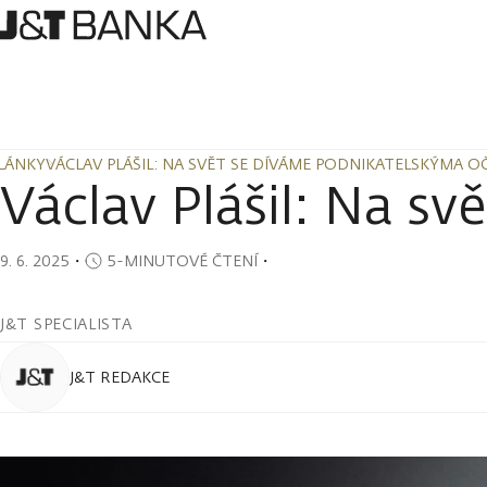
LÁNKY
VÁCLAV PLÁŠIL: NA SVĚT SE DÍVÁME PODNIKATELSKÝMA O
LÁNKY
VÁCLAV PLÁŠIL: NA SVĚT SE DÍVÁME PODNIKATELSKÝMA O
Václav Plášil: Na s
9. 6. 2025
・
5-MINUTOVÉ ČTENÍ
・
J&T SPECIALISTA
J&T REDAKCE