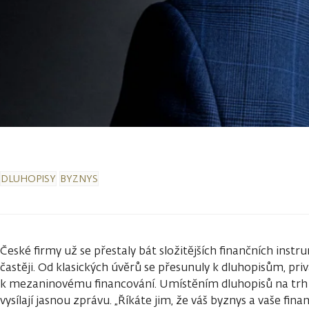
DLUHOPISY
BYZNYS
České firmy už se přestaly bát složitějších finančních instru
častěji. Od klasických úvěrů se přesunuly k dluhopisům, pri
k mezaninovému financování. Umístěním dluhopisů na trh 
vysílají jasnou zprávu. „Říkáte jim, že váš byznys a vaše fina