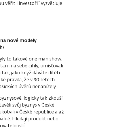
ěřit i investoři,“ vysvětluje
í na nové modely
ch?
 byly to takové one man show.
i tam na sebe cihly, umísťovali
 tak, jako když dáváte dítěti
aké pravda, že v 90. letech
asických úvěrů nenabízely.
yznysově, logicky tak zkouší
tavěli svůj byznys v České
kotvili v České republice a až
bálně. Hledají produkt nebo
vatelností.