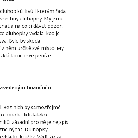
 dluhopisů, kvůli kterým řada
t všechny dluhopisy. My jsme
znat a na co si dávat pozor.
uce dluhopisy vydala, kdo je
va. Bylo by škoda
í v něm určitě své místo. My
kládáme i své peníze,
a zavedeným finančním
oři. Bez nich by samozřejmě
ro mnoho lidí daleko
níků, zásadní pro ně je nejspíš
ůzně hýbat. Dluhopisy
kladní knížky. Vědí, že za