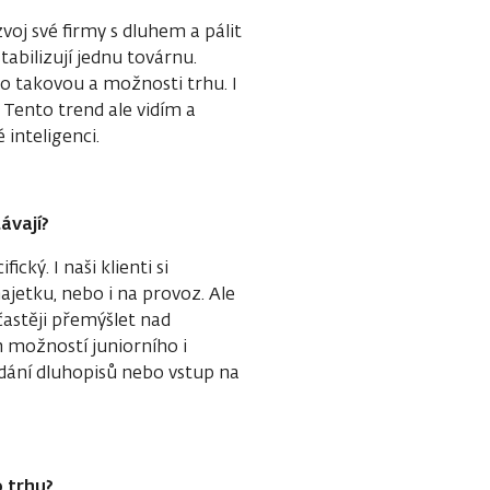
oj své firmy s dluhem a pálit
tabilizují jednu továrnu.
ko takovou a možnosti trhu. I
 Tento trend ale vidím a
inteligenci.
ávají?
ký. I naši klienti si
ajetku, nebo i na provoz. Ale
 častěji přemýšlet nad
h možností juniorního i
vydání dluhopisů nebo vstup na
 trhu?