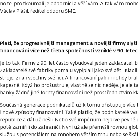
noze, prozkoumali je odborníci a věří vám. A tak vám mohou v
Václav Plášil, ředitel odboru SME.
Platí, že progresivnější management a novější firmy slyš
financování více než třeba společnosti vzniklé v 90. lete
Je to tak. Firmy z 90. let často vybudoval jeden zakladatel,
Zakladatelé své fabriky pomalu vypiplali jako své děti. Kladl
stroje, znali všechny své lidi. A financování pak mnohdy brali
kapesné. Když ho prošustruje, vlastně se nic neděje. Je ale t
banky žádné jiné formy financování než prostřednictvím kl
Současná generace podnikatelů už k tomu přistupuje více b
i nové způsoby financování. Také platilo, že podnikatelé vys
republice a dál už nešli. Nebo své impérium nejprve pevně u
poté zamířili do zahraničí. Nyní už ale přemýšlí rovnou glo
službu s potenciálem na mnohem větším trhu nebo se škálo