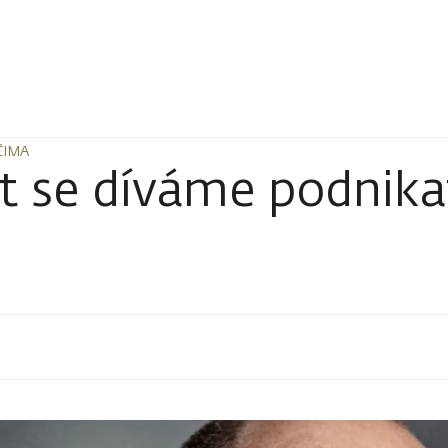
ČIMA
ČIMA
vět se díváme podni