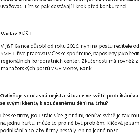
uvažovat. Tím se pak dostávají i krok před konkurenci.
Václav Plášil
V J&T Bance působí od roku 2016, nyní na postu ředitele o
SME. Dříve pracoval v České spořitelně, naposledy jako ředit
regionálních korporátních center. Zkušenosti má rovněž z
manažerských postů v GE Money Bank.
Ovlivňuje současná nejistá situace ve světě podnikání vaš
se svými klienty k současnému dění na trhu?
I české firmy jsou stále více globální, dění ve světě je tak m
na jednu kartu, může to pro ně být problém. Klíčová je sa
podnikání a to, aby firmy nestály jen na jedné noze.