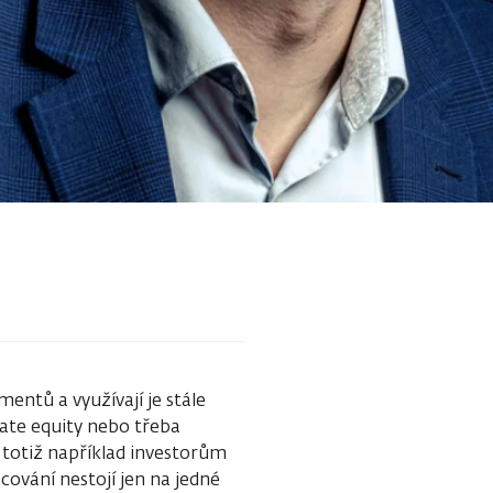
mentů a využívají je stále
vate equity nebo třeba
totiž například investorům
ncování nestojí jen na jedné