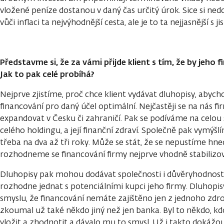
vložené peníze dostanou v daný čas určitý úrok. Sice si nedo
vůči inflaci ta nejvýhodnější cesta, ale je to ta nejjasnější s j
Představme si, že za vámi přijde klient s tím, že by jeho 
Jak to pak celé probíhá?
Nejprve zjistíme, proč chce klient vydávat dluhopisy, abycho
financování pro daný účel optimální. Nejčastěji se na nás fir
expandovat v Česku či zahraničí. Pak se podíváme na celou 
celého holdingu, a její finanční zdraví. Společně pak vymýšl
třeba na dva až tři roky. Může se stát, že se nepustíme hne
rozhodneme se financování firmy nejprve vhodně stabilizov
Dluhopisy pak mohou dodávat společnosti i důvěryhodnost na
rozhodne jednat s potenciálními kupci jeho firmy. Dluhopisy
smyslu, že financování nemáte zajištěno jen z jednoho zdr
zkoumal už také někdo jiný než jen banka. Byl to někdo, k
vložit a zhodnotit a dávalo mu to smysl. Už i takto dokážo