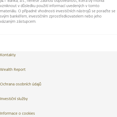
J&T Banka, a.s., nenese žádnou odpovědnost, která by mohla
vzniknout v důsledku použití informací uvedených v tomto
materiálu. O případné vhodnosti investičních nástrojů se poraďte se
svým bankéřem, investičním zprostředkovatelem nebo jeho
vázaným zástupcem.
Kontakty
Wealth Report
Ochrana osobních údajů
Investiční služby
Informace o cookies