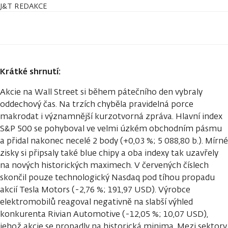
J&T REDAKCE
Krátké shrnutí:
Akcie na Wall Street si během pátečního den vybraly
oddechový čas. Na trzích chyběla pravidelná porce
makrodat i významnější kurzotvorná zpráva. Hlavní index
S&P 500 se pohyboval ve velmi úzkém obchodním pásmu
a přidal nakonec necelé 2 body (+0,03 %; 5 088,80 b.). Mírné
zisky si připsaly také blue chipy a oba indexy tak uzavřely
na nových historických maximech. V červených číslech
skončil pouze technologický Nasdaq pod tíhou propadu
akcií Tesla Motors (-2,76 %; 191,97 USD). Výrobce
elektromobilů reagoval negativně na slabší výhled
konkurenta Rivian Automotive (-12,05 %; 10,07 USD),
jehož akcie se propadly na historická minima. Mezi sektory