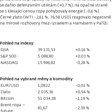
se dařilo defenzivním utilitám (+0,7 %), na opačné straně
se s klesající cenou ropy pohybovaly energie (-0,6 %).
Černé zlato (WTI -2,61 %; 76,58 USD) reagovalo negativně
na mírové rozhovory mezi Izraelem a Hamásem v Paříži.
Pohled na indexy:
DJIA
39 131,53
+0,16 %
S&P 500
5 088,80
+0,03 %
NASDAQ
15 996,82
-0,28 %
Pohled na vybrané měny a komodity:
EUR/USD
1,0822
-0,01 %
Zlato
2 035,36
+0,54 %
Bitcoin
51 034,38
-1,19 %
Brent ropa –
81,67
-2,39 %
future