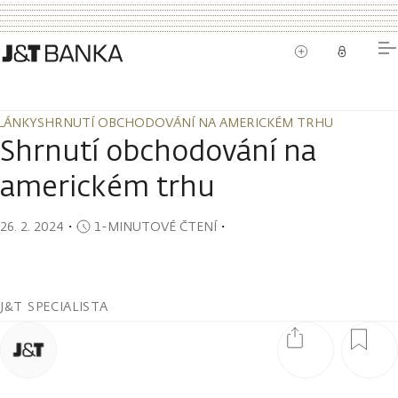
LÁNKY
SHRNUTÍ OBCHODOVÁNÍ NA AMERICKÉM TRHU
LÁNKY
SHRNUTÍ OBCHODOVÁNÍ NA AMERICKÉM TRHU
Shrnutí obchodování na
americkém trhu
26. 2. 2024
・
1-MINUTOVÉ ČTENÍ
・
J&T SPECIALISTA