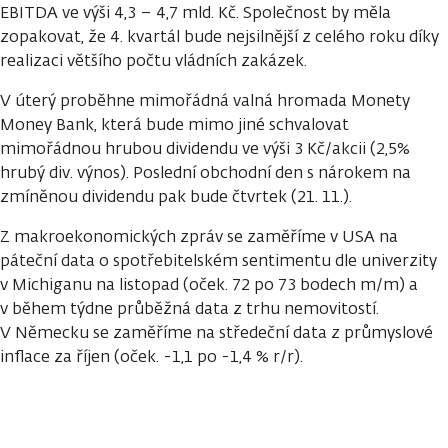
EBITDA ve výši 4,3 – 4,7 mld. Kč. Společnost by měla
zopakovat, že 4. kvartál bude nejsilnější z celého roku díky
realizaci většího počtu vládních zakázek.
V úterý proběhne mimořádná valná hromada Monety
Money Bank, která bude mimo jiné schvalovat
mimořádnou hrubou dividendu ve výši 3 Kč/akcii (2,5%
hrubý div. výnos). Poslední obchodní den s nárokem na
zmíněnou dividendu pak bude čtvrtek (21. 11.).
Z makroekonomických zpráv se zaměříme v USA na
páteční data o spotřebitelském sentimentu dle univerzity
v Michiganu na listopad (oček. 72 po 73 bodech m/m) a
v během týdne průběžná data z trhu nemovitostí.
V Německu se zaměříme na středeční data z průmyslové
inflace za říjen (oček. -1,1 po -1,4 % r/r).