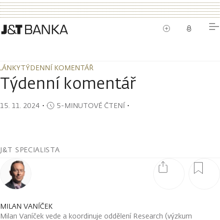
LÁNKY
TÝDENNÍ KOMENTÁŘ
LÁNKY
TÝDENNÍ KOMENTÁŘ
Týdenní komentář
15. 11. 2024
・
5-MINUTOVÉ ČTENÍ
・
J&T SPECIALISTA
MILAN VANÍČEK
Milan Vaníček vede a koordinuje oddělení Research (výzkum