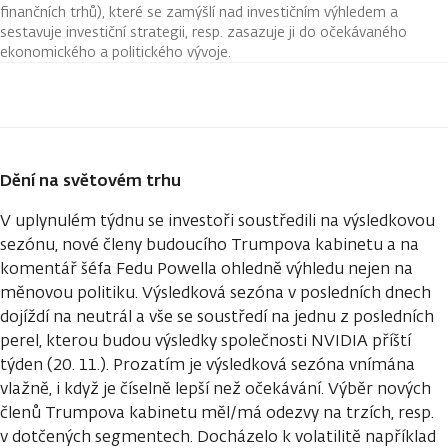
finančních trhů), které se zamýšlí nad investičním výhledem a
sestavuje investiční strategii, resp. zasazuje ji do očekávaného
ekonomického a politického vývoje.
Dění na světovém trhu
V uplynulém týdnu se investoři soustředili na výsledkovou
sezónu, nové členy budoucího Trumpova kabinetu a na
komentář šéfa Fedu Powella ohledně výhledu nejen na
měnovou politiku. Výsledková sezóna v posledních dnech
dojíždí na neutrál a vše se soustředí na jednu z posledních
perel, kterou budou výsledky společnosti NVIDIA příští
týden (20. 11.). Prozatím je výsledková sezóna vnímána
vlažně, i když je číselně lepší než očekávání. Výběr nových
členů Trumpova kabinetu měl/má odezvy na trzích, resp.
v dotčených segmentech. Docházelo k volatilitě například