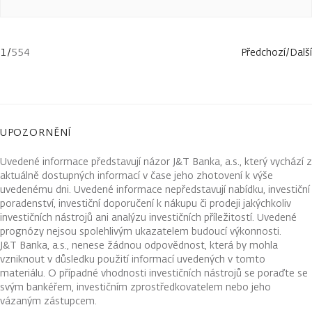
1
/
554
Předchozí
/
Další
UPOZORNĚNÍ
Uvedené informace představují názor J&T Banka, a.s., který vychází z
aktuálně dostupných informací v čase jeho zhotovení k výše
uvedenému dni. Uvedené informace nepředstavují nabídku, investiční
poradenství, investiční doporučení k nákupu či prodeji jakýchkoliv
investičních nástrojů ani analýzu investičních příležitostí. Uvedené
prognózy nejsou spolehlivým ukazatelem budoucí výkonnosti.
J&T Banka, a.s., nenese žádnou odpovědnost, která by mohla
vzniknout v důsledku použití informací uvedených v tomto
materiálu. O případné vhodnosti investičních nástrojů se poraďte se
svým bankéřem, investičním zprostředkovatelem nebo jeho
vázaným zástupcem.