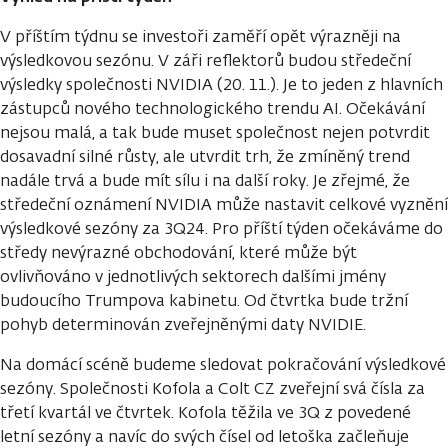
V příštím týdnu se investoři zaměří opět výrazněji na
výsledkovou sezónu. V záři reflektorů budou středeční
výsledky společnosti NVIDIA (20. 11.). Je to jeden z hlavních
zástupců nového technologického trendu AI. Očekávání
nejsou malá, a tak bude muset společnost nejen potvrdit
dosavadní silné růsty, ale utvrdit trh, že zmíněný trend
nadále trvá a bude mít sílu i na další roky. Je zřejmé, že
středeční oznámení NVIDIA může nastavit celkové vyznění
výsledkové sezóny za 3Q24. Pro příští týden očekáváme do
středy nevýrazné obchodování, které může být
ovlivňováno v jednotlivých sektorech dalšími jmény
budoucího Trumpova kabinetu. Od čtvrtka bude tržní
pohyb determinován zveřejněnými daty NVIDIE.
Na domácí scéně budeme sledovat pokračování výsledkové
sezóny. Společnosti Kofola a Colt CZ zveřejní svá čísla za
třetí kvartál ve čtvrtek. Kofola těžila ve 3Q z povedené
letní sezóny a navíc do svých čísel od letoška začleňuje