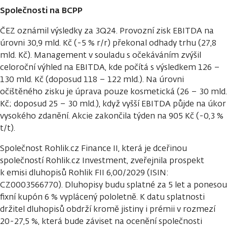
Společnosti na BCPP
ČEZ oznámil výsledky za 3Q24. Provozní zisk EBITDA na
úrovni 30,9 mld. Kč (-5 % r/r) překonal odhady trhu (27,8
mld. Kč). Management v souladu s očekáváním zvýšil
celoroční výhled na EBITDA, kde počítá s výsledkem 126 –
130 mld. Kč (doposud 118 – 122 mld.). Na úrovni
očištěného zisku je úprava pouze kosmetická (26 – 30 mld.
Kč; doposud 25 – 30 mld.), když vyšší EBITDA půjde na úkor
vysokého zdanění. Akcie zakončila týden na 905 Kč (-0,3 %
t/t).
Společnost Rohlik.cz Finance II, která je dceřinou
společností Rohlik.cz Investment, zveřejnila prospekt
k emisi dluhopisů Rohlik FII 6,00/2029 (ISIN:
CZ0003566770). Dluhopisy budu splatné za 5 let a ponesou
fixní kupón 6 % vyplácený pololetně. K datu splatnosti
držitel dluhopisů obdrží kromě jistiny i prémii v rozmezí
20-27,5 %, která bude záviset na ocenění společnosti