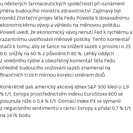
u některých farmaceutických společností při oznámení
jména budoucího ministra zdravotnictví. Zajímavý byl
rovněž čtvrteční projev šéfa Fedu Powella k dosavadnímu
ekonomickému vývoji a výhledu na měnovou politiku.
Powell uvedl, že ekonomický vývoj nenutí Fed k rychlému a
razantnímu uvolňování měnové politiky. Tento komentář
stačil k tomu, aby se šance na snížení sazeb v prosinci o 25
b.b. snížily na 60 % z původních 80 %. Lehký oddych
z volebního týdne a obezřetný komentář šéfa Fedu
ohledně budoucího snižování sazeb znamenal na
finančních trzích mírnou korekci směrem dolů.
Konkrétně pak americký akciový idnex S&P 500 klesl o 1,9
% t/t. Evropa prostřednictvím indexu EuroStoxx 600 se
posunula níže o 0,4 % t/t. Domácí index PX se vymanil
z negativního sentimentu v rámci Evropy a přidal 0,7 % t/t
na 1676 bodu.