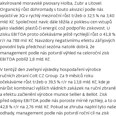
akvírované moravské pivovary Holba, Zubr a Litovel.
Organický růst dohromady s touto akvizicí podle nás
vyústil ve 3Q v rychlý meziroční růst tržeb o 32,5 % na 3,40
mld. Kč. Společnost navíc dále těžila z poklesu cen vstupů
jako sladidel, plastů či energií, což podpořilo ziskovost. U
zisku EBITDA proto očekáváme ještě rychlejší růst o 41,8 %
r/r na 788 mil. Kč. Navzdory negativnímu efektu zářijových
povodní byla předchozí sezóna natolik dobrá, že
management podle nás potvrdí výhled na celoroční zisk
EBITDA poblíž 1,8 mld. Kč.
V tentýž den zveřejní výsledky hospodaření výrobce
ručních zbraní Colt CZ Group. Za 9 měsíců roku
očekáváme růst tržeb o 39,5 % r/r na 13,8 mld. Kč, kde je
nárůst kombinací vyšších vládních zakázek na ruční zbraně
a efektu začlenění výrobce munice Sellier & Bellot. Zisk
před odpisy EBITDA podle nás poroste mírně rychleji, a to o
42,8 % r/r na 2,76 mld. Kč. Pokud se zhruba naplní tyto naše
odhady, management podle nás potvrdí roční cíl na zisk