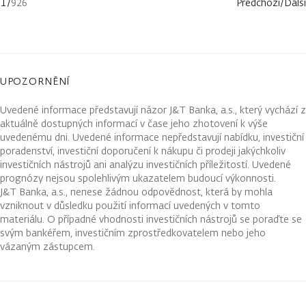
1
/
926
Předchozí
/
Další
UPOZORNĚNÍ
Uvedené informace představují názor J&T Banka, a.s., který vychází z
aktuálně dostupných informací v čase jeho zhotovení k výše
uvedenému dni. Uvedené informace nepředstavují nabídku, investiční
poradenství, investiční doporučení k nákupu či prodeji jakýchkoliv
investičních nástrojů ani analýzu investičních příležitostí. Uvedené
prognózy nejsou spolehlivým ukazatelem budoucí výkonnosti.
J&T Banka, a.s., nenese žádnou odpovědnost, která by mohla
vzniknout v důsledku použití informací uvedených v tomto
materiálu. O případné vhodnosti investičních nástrojů se poraďte se
svým bankéřem, investičním zprostředkovatelem nebo jeho
vázaným zástupcem.