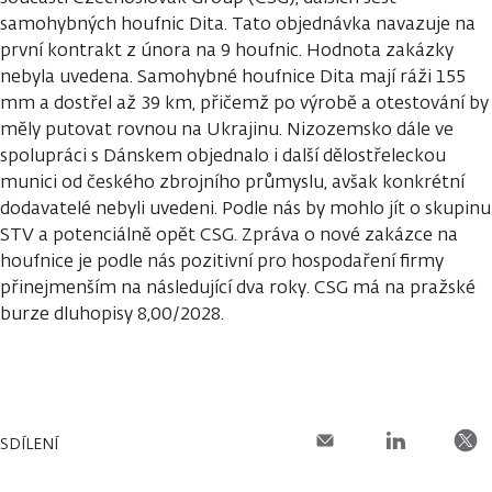
samohybných houfnic Dita. Tato objednávka navazuje na
první kontrakt z února na 9 houfnic. Hodnota zakázky
nebyla uvedena. Samohybné houfnice Dita mají ráži 155
mm a dostřel až 39 km, přičemž po výrobě a otestování by
měly putovat rovnou na Ukrajinu. Nizozemsko dále ve
spolupráci s Dánskem objednalo i další dělostřeleckou
munici od českého zbrojního průmyslu, avšak konkrétní
dodavatelé nebyli uvedeni. Podle nás by mohlo jít o skupinu
STV a potenciálně opět CSG. Zpráva o nové zakázce na
houfnice je podle nás pozitivní pro hospodaření firmy
přinejmenším na následující dva roky. CSG má na pražské
burze dluhopisy 8,00/2028.
SDÍLENÍ