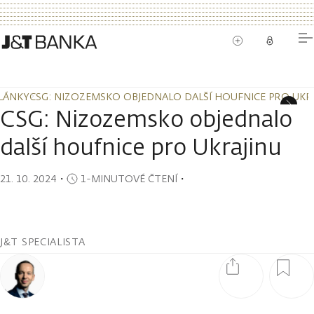
LÁNKY
CSG: NIZOZEMSKO OBJEDNALO DALŠÍ HOUFNICE PRO UKR
LÁNKY
CSG: NIZOZEMSKO OBJEDNALO DALŠÍ HOUFNICE PRO UKR
CSG: Nizozemsko objednalo
další houfnice pro Ukrajinu
21. 10. 2024
・
1-MINUTOVÉ ČTENÍ
・
J&T SPECIALISTA