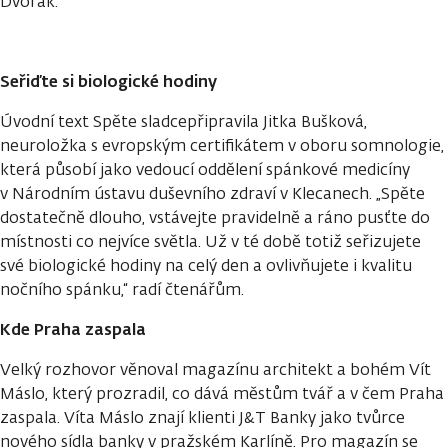
Dvořák.
Seřiďte si biologické hodiny
Úvodní text Spěte sladcepřipravila Jitka Bušková,
neuroložka s evropským certifikátem v oboru somnologie,
která působí jako vedoucí oddělení spánkové medicíny
v Národním ústavu duševního zdraví v Klecanech. „Spěte
dostatečně dlouho, vstávejte pravidelně a ráno pusťte do
místnosti co nejvíce světla. Už v té době totiž seřizujete
své biologické hodiny na celý den a ovlivňujete i kvalitu
nočního spánku,“ radí čtenářům.
Kde Praha zaspala
Velký rozhovor věnoval magazínu architekt a bohém Vít
Máslo, který prozradil, co dává městům tvář a v čem Praha
zaspala. Víta Máslo znají klienti J&T Banky jako tvůrce
nového sídla banky v pražském Karlíně. Pro magazín se