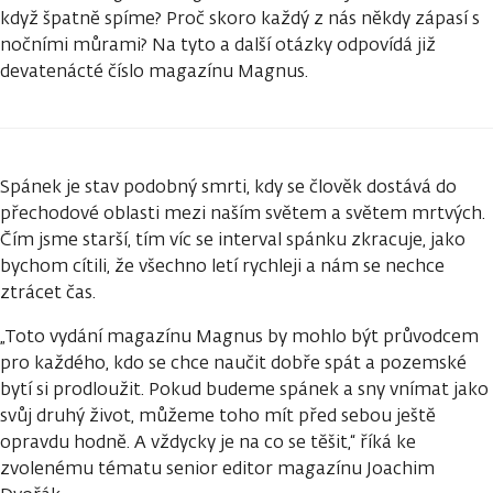
když špatně spíme? Proč skoro každý z nás někdy zápasí s
nočními můrami? Na tyto a další otázky odpovídá již
devatenácté číslo magazínu Magnus.
Spánek je stav podobný smrti, kdy se člověk dostává do
přechodové oblasti mezi naším světem a světem mrtvých.
Čím jsme starší, tím víc se interval spánku zkracuje, jako
bychom cítili, že všechno letí rychleji a nám se nechce
ztrácet čas.
„Toto vydání magazínu Magnus by mohlo být průvodcem
pro každého, kdo se chce naučit dobře spát a pozemské
bytí si prodloužit. Pokud budeme spánek a sny vnímat jako
svůj druhý život, můžeme toho mít před sebou ještě
opravdu hodně. A vždycky je na co se těšit,“ říká ke
zvolenému tématu senior editor magazínu Joachim