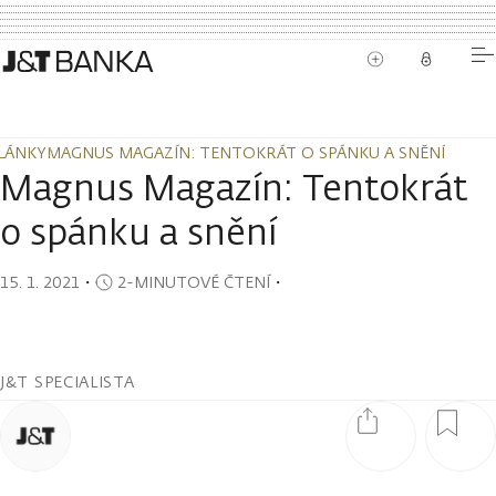
LÁNKY
MAGNUS MAGAZÍN: TENTOKRÁT O SPÁNKU A SNĚNÍ
LÁNKY
MAGNUS MAGAZÍN: TENTOKRÁT O SPÁNKU A SNĚNÍ
Magnus Magazín: Tentokrát
o spánku a snění
15. 1. 2021
・
2-MINUTOVÉ ČTENÍ
・
J&T SPECIALISTA