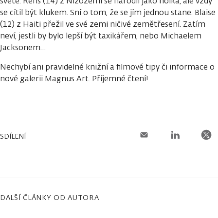
světě. Rens (14) z Nizozemí se narodil jako holka, ale vždy
se cítil být klukem. Sní o tom, že se jím jednou stane. Blaise
(12) z Haiti přežil ve své zemi ničivé zemětřesení. Zatím
neví, jestli by bylo lepší být taxikářem, nebo Michaelem
Jacksonem…
Nechybí ani pravidelné knižní a filmové tipy či informace o
nové galerii Magnus Art. Příjemné čtení!
SDÍLENÍ
DALŠÍ ČLÁNKY OD AUTORA