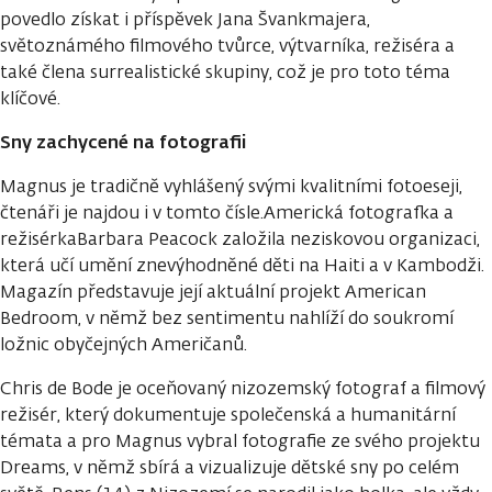
povedlo získat i příspěvek Jana Švankmajera,
světoznámého filmového tvůrce, výtvarníka, režiséra a
také člena surrealistické skupiny, což je pro toto téma
klíčové.
Sny zachycené na fotografii
Magnus je tradičně vyhlášený svými kvalitními fotoeseji,
čtenáři je najdou i v tomto čísle.Americká fotografka a
režisérkaBarbara Peacock založila neziskovou organizaci,
která učí umění znevýhodněné děti na Haiti a v Kambodži.
Magazín představuje její aktuální projekt American
Bedroom, v němž bez sentimentu nahlíží do soukromí
ložnic obyčejných Američanů.
Chris de Bode je oceňovaný nizozemský fotograf a filmový
režisér, který dokumentuje společenská a humanitární
témata a pro Magnus vybral fotografie ze svého projektu
Dreams, v němž sbírá a vizualizuje dětské sny po celém