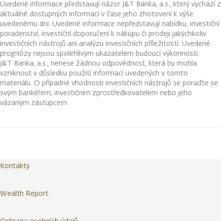
Uvedené informace představují názor J&T Banka, a.s., který vychází z
aktuálně dostupných informací v čase jeho zhotovení k výše
uvedenému dni. Uvedené informace nepředstavují nabídku, investiční
poradenství, investiční doporučení k nákupu či prodeji jakýchkoliv
investičních nástrojů ani analýzu investičních příležitostí. Uvedené
prognózy nejsou spolehlivým ukazatelem budoucí výkonnosti.
J&T Banka, a.s., nenese žádnou odpovědnost, která by mohla
vzniknout v důsledku použití informací uvedených v tomto
materiálu. O případné vhodnosti investičních nástrojů se poraďte se
svým bankéřem, investičním zprostředkovatelem nebo jeho
vázaným zástupcem.
Kontakty
Wealth Report
Ochrana osobních údajů