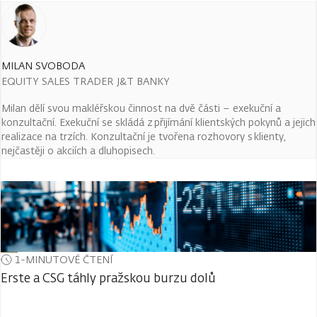
MILAN SVOBODA
EQUITY SALES TRADER J&T BANKY
Milan dělí svou makléřskou činnost na dvě části – exekuční a
konzultační. Exekuční se skládá z přijímání klientských pokynů a jejich
realizace na trzích. Konzultační je tvořena rozhovory s klienty,
nejčastěji o akciích a dluhopisech.
1-MINUTOVÉ ČTENÍ
Erste a CSG táhly pražskou burzu dolů