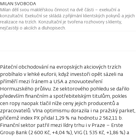
MILAN SVOBODA
Milan dělí svou makléřskou činnost na dvě části – exekuční a
konzultační. Exekuční se skládá z přijímání klientských pokynů a jejich
realizace na trzích. Konzultační je tvořena rozhovory s klienty,
nejčastěji o akciích a dluhopisech.
Páteční obchodování na evropských akciových trzích
probíhalo v lehké euforii, když investoři opět sázeli na
příměří mezi Íránem a USA a znovuotevření
Hormuzského průlivu. Ze sektorového pohledu se dařilo
především finančním a spotřebitelským titulům, pokles
cen ropy naopak tlačil níže ceny jejich producentů a
zpracovatelů. Vlna optimismu dorazila i na pražský parket,
přičemž index PX přidal 1,29 % na hodnotu 2 562,11 b.
Finanční sektor patřil mezi lídry trhu i v Praze – Erste
Group Bank (2 600 Kč, +4,04 %), VIG (1 535 Kč, +1,86 %) a