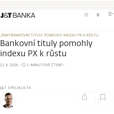
LÁNKY
BANKOVNÍ TITULY POMOHLY INDEXU PX K RŮSTU
LÁNKY
BANKOVNÍ TITULY POMOHLY INDEXU PX K RŮSTU
Bankovní tituly pomohly
indexu PX k růstu
12. 6. 2026
・
1-MINUTOVÉ ČTENÍ
・
J&T SPECIALISTA