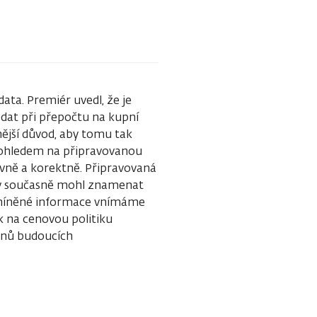
ata. Premiér uvedl, že je
 dat při přepočtu na kupní
znější důvod, aby tomu tak
S ohledem na připravovanou
vně a korektně. Připravovaná
 by současně mohl znamenat
 Zmíněné informace vnímáme
k na cenovou politiku
ounů budoucích