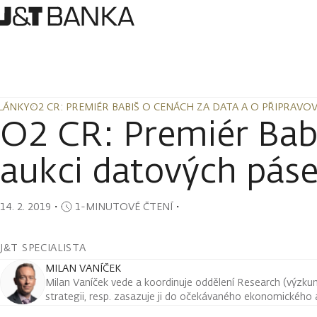
LÁNKY
O2 CR: PREMIÉR BABIŠ O CENÁCH ZA DATA A O PŘIPRAV
LÁNKY
O2 CR: PREMIÉR BABIŠ O CENÁCH ZA DATA A O PŘIPRAV
O2 CR: Premiér Babi
aukci datových pás
14. 2. 2019
・
1-MINUTOVÉ ČTENÍ
・
J&T SPECIALISTA
MILAN VANÍČEK
Milan Vaníček vede a koordinuje oddělení Research (výzkum 
strategii, resp. zasazuje ji do očekávaného ekonomického a