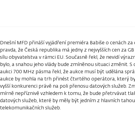
Dnešní MFD přináší vyjádření premiéra Babiše o cenách za d
pravda, že Česká republika má jedny z nejvyšších cen za GB
sílu obyvatelstva v rámci EU. Současně řekl, že nevidí výra
bylo, a snahou jeho vlády bude zmíněnou situaci změnit. 
aukci 700 MHz pásma řekl, že aukce musí být udělána sprá
aukce by mohla na trh přinést čtvrtého operátora, který
vyšší konkurenci právě na poli přenosu datových služeb.
mírně nepříznivě vzhledem k tomu, že bude přetrvávat tla
datových služeb, které by měly být jedním z hlavních tah
telekomunikačních služeb.