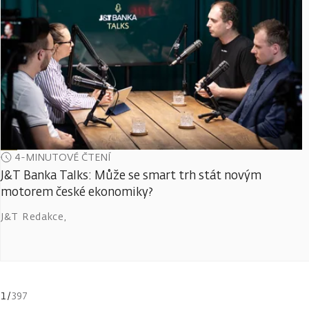
4-MINUTOVÉ ČTENÍ
J&T Banka Talks: Může se smart trh stát novým
motorem české ekonomiky?
J&T Redakce
,
1
/
397