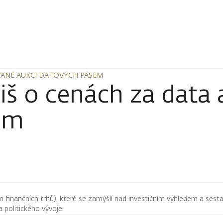
OVANÉ AUKCI DATOVÝCH PÁSEM
OVANÉ AUKCI DATOVÝCH PÁSEM
š o cenách za data 
em
finančních trhů), které se zamýšlí nad investičním výhledem a sestav
 politického vývoje.