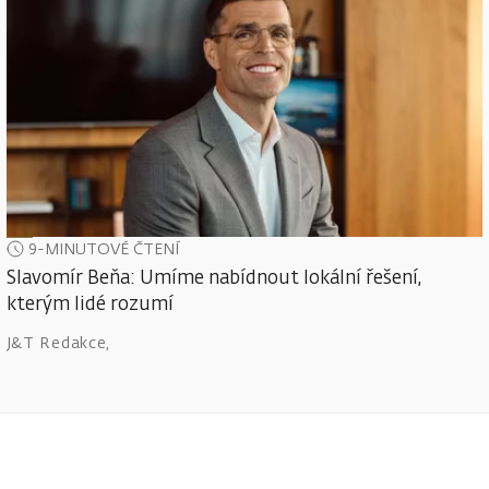
9-MINUTOVÉ ČTENÍ
Slavomír Beňa: Umíme nabídnout lokální řešení,
kterým lidé rozumí
J&T Redakce
,