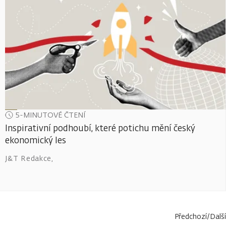
5-MINUTOVÉ ČTENÍ
Inspirativní podhoubí, které potichu mění český
ekonomický les
J&T Redakce
,
Předchozí
/
Další