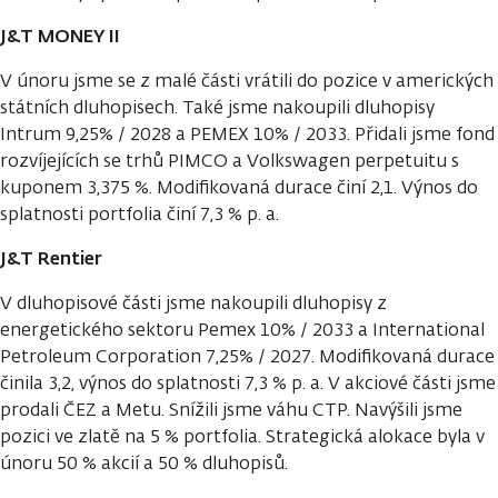
J&T MONEY II
V únoru jsme se z malé části vrátili do pozice v amerických
státních dluhopisech. Také jsme nakoupili dluhopisy
Intrum 9,25% / 2028 a PEMEX 10% / 2033. Přidali jsme fond
rozvíjejících se trhů PIMCO a Volkswagen perpetuitu s
kuponem 3,375 %. Modifikovaná durace činí 2,1. Výnos do
splatnosti portfolia činí 7,3 % p. a.
J&T Rentier
V dluhopisové části jsme nakoupili dluhopisy z
energetického sektoru Pemex 10% / 2033 a International
Petroleum Corporation 7,25% / 2027. Modifikovaná durace
činila 3,2, výnos do splatnosti 7,3 % p. a. V akciové části jsme
prodali ČEZ a Metu. Snížili jsme váhu CTP. Navýšili jsme
pozici ve zlatě na 5 % portfolia. Strategická alokace byla v
únoru 50 % akcií a 50 % dluhopisů.