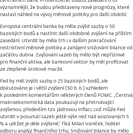
centrálních bank. Protentokrát budou zasedání o to
významnější, že budou představeny nové prognózy, které
nastaví náhled na vývoj měnové politiky pro další období.
Evropská centrální banka by měla zvýšit sazby o 50
bazických bodů a nastínit další obdobné zvýšení na příštím
zasedání. Utvrdit by měla trh i v dalším pokračování
restriktivní měnové politiky a zahájení snižování bilance od
začátku dubna. Zvyšování sazeb by mělo být nepříznivé
pro finanční aktiva, ale bankovní sektor by měl profitovat
ze zlepšené úrokové marže.
Fed by měl zvýšit sazby o 25 bazických bodů, ale
diskutováno je i větší zvýšení (50 b. b.) vzhledem
k posledním komentářům některých členů FOMC. „Čerstvá
makroekonomická data poukazují na přetrvávající
zvýšenou, především tzv. jádrovou inflaci, což může Fed
utvrdit v posunutí sazeb ještě výše než nad avizovaných 5
% a udržet je déle zvýšené,“ říká Milan Vaníček, ředitel
odboru analýz finančního trhu. Snižování bilance by mělo