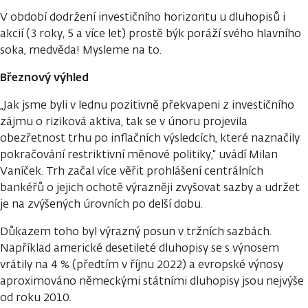
V období dodržení investičního horizontu u dluhopisů i
akcií (3 roky, 5 a více let) prostě býk poráží svého hlavního
soka, medvěda! Mysleme na to.
Březnový výhled
„Jak jsme byli v lednu pozitivně překvapeni z investičního
zájmu o riziková aktiva, tak se v únoru projevila
obezřetnost trhu po inflačních výsledcích, které naznačily
pokračování restriktivní měnové politiky,“ uvádí Milan
Vaníček. Trh začal více věřit prohlášení centrálních
bankéřů o jejich ochotě výrazněji zvyšovat sazby a udržet
je na zvýšených úrovních po delší dobu.
Důkazem toho byl výrazný posun v tržních sazbách.
Například americké desetileté dluhopisy se s výnosem
vrátily na 4 % (předtím v říjnu 2022) a evropské výnosy
aproximováno německými státními dluhopisy jsou nejvýše
od roku 2010.