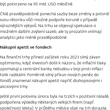
být potvrzeno na 95 mld. USD měsíčně.
ČNB pravděpodobně ponechá sazby beze změny a potvrdí
svou rétoriku vůči možné podpoře koruně v případě
výraznějších výkyvů. Na trhu se objevují spekulace o
možném dalším zvýšení sazeb, ale ty prozatím vnímají
analytici jako méně pravděpodobné.
Nákupní apetit ve fondech
Na finanční trhy přinesl začátek roku 2023 silný závan
optimismu, když investoři došli k názoru, že inflační tlaky
zpomalují a centrální banky nebudou v boji proti inflaci
tolik radikální. Poměrně silný přísun nových peněz do
fondů znamenal nákupní apetit napříč dluhopisovými i
akciovými trhy.
Ještě první polovina února byla na trzích v pozitivní náladě,
podpořena výsledky některých velkých firem (např.
společnosti Meta). V průběhu měsíce však na trh dorazila