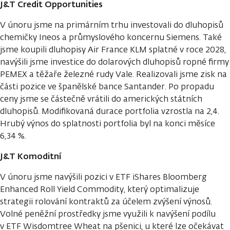
J&T Credit Opportunities
V únoru jsme na primárním trhu investovali do dluhopisů
chemičky Ineos a průmyslového koncernu Siemens. Také
jsme koupili dluhopisy Air France KLM splatné v roce 2028,
navýšili jsme investice do dolarových dluhopisů ropné firmy
PEMEX a těžaře železné rudy Vale. Realizovali jsme zisk na
části pozice ve španělské bance Santander. Po propadu
ceny jsme se částečně vrátili do amerických státních
dluhopisů. Modifikovaná durace portfolia vzrostla na 2,4.
Hrubý výnos do splatnosti portfolia byl na konci měsíce
6,34 %.
J&T Komoditní
V únoru jsme navýšili pozici v ETF iShares Bloomberg
Enhanced Roll Yield Commodity, který optimalizuje
strategii rolování kontraktů za účelem zvýšení výnosů.
Volné peněžní prostředky jsme využili k navýšení podílu
v ETF Wisdomtree Wheat na pšenici, u které lze očekávat