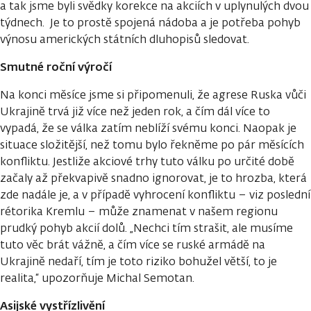
a tak jsme byli svědky korekce na akciích v uplynulých dvou
týdnech. Je to prostě spojená nádoba a je potřeba pohyb
výnosu amerických státních dluhopisů sledovat.
Smutné roční výročí
Na konci měsíce jsme si připomenuli, že agrese Ruska vůči
Ukrajině trvá již více než jeden rok, a čím dál více to
vypadá, že se válka zatím neblíží svému konci. Naopak je
situace složitější, než tomu bylo řekněme po pár měsících
konfliktu. Jestliže akciové trhy tuto válku po určité době
začaly až překvapivě snadno ignorovat, je to hrozba, která
zde nadále je, a v případě vyhrocení konfliktu – viz poslední
rétorika Kremlu – může znamenat v našem regionu
prudký pohyb akcií dolů. „Nechci tím strašit, ale musíme
tuto věc brát vážně, a čím více se ruské armádě na
Ukrajině nedaří, tím je toto riziko bohužel větší, to je
realita,“ upozorňuje Michal Semotan.
Asijské vystřízlivění