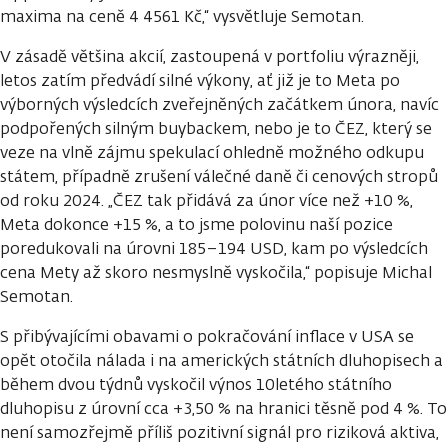
maxima na ceně 4 4561 Kč,“ vysvětluje Semotan.
V zásadě většina akcií, zastoupená v portfoliu výrazněji,
letos zatím předvádí silné výkony, ať již je to Meta po
výborných výsledcích zveřejněných začátkem února, navíc
podpořených silným buybackem, nebo je to ČEZ, který se
veze na vlně zájmu spekulací ohledně možného odkupu
státem, případně zrušení válečné daně či cenových stropů
od roku 2024. „ČEZ tak přidává za únor více než +10 %,
Meta dokonce +15 %, a to jsme polovinu naší pozice
poredukovali na úrovni 185–194 USD, kam po výsledcích
cena Mety až skoro nesmyslně vyskočila,“ popisuje Michal
Semotan.
S přibývajícími obavami o pokračování inflace v USA se
opět otočila nálada i na amerických státních dluhopisech a
během dvou týdnů vyskočil výnos 10letého státního
dluhopisu z úrovní cca +3,50 % na hranici těsně pod 4 %. To
není samozřejmě příliš pozitivní signál pro riziková aktiva,