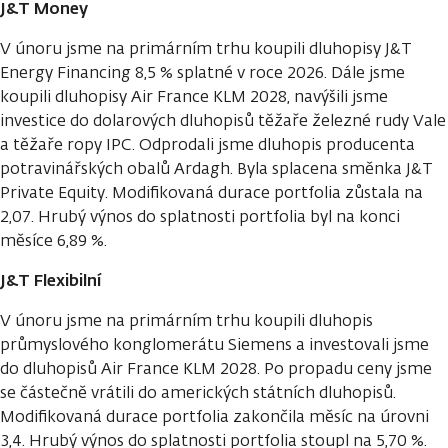
J&T Money
V únoru jsme na primárním trhu koupili dluhopisy J&T
Energy Financing 8,5 % splatné v roce 2026. Dále jsme
koupili dluhopisy Air France KLM 2028, navýšili jsme
investice do dolarových dluhopisů těžaře železné rudy Vale
a těžaře ropy IPC. Odprodali jsme dluhopis producenta
potravinářských obalů Ardagh. Byla splacena směnka J&T
Private Equity. Modifikovaná durace portfolia zůstala na
2,07. Hrubý výnos do splatnosti portfolia byl na konci
měsíce 6,89 %.
J&T Flexibilní
V únoru jsme na primárním trhu koupili dluhopis
průmyslového konglomerátu Siemens a investovali jsme
do dluhopisů Air France KLM 2028. Po propadu ceny jsme
se částečně vrátili do amerických státních dluhopisů.
Modifikovaná durace portfolia zakončila měsíc na úrovni
3,4. Hrubý výnos do splatnosti portfolia stoupl na 5,70 %.