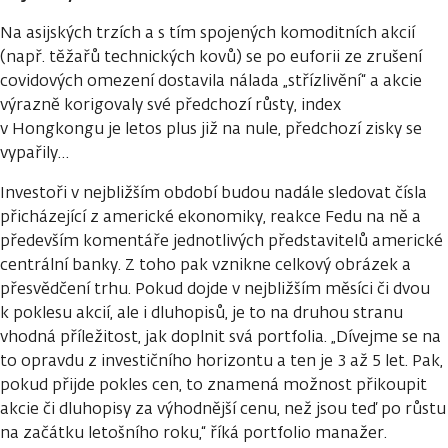
Na asijských trzích a s tím spojených komoditních akcií
(např. těžařů technických kovů) se po euforii ze zrušení
covidových omezení dostavila nálada „střízlivění“ a akcie
výrazně korigovaly své předchozí růsty, index
v Hongkongu je letos plus již na nule, předchozí zisky se
vypařily…
Investoři v nejbližším období budou nadále sledovat čísla
přicházející z americké ekonomiky, reakce Fedu na ně a
především komentáře jednotlivých představitelů americké
centrální banky. Z toho pak vznikne celkový obrázek a
přesvědčení trhu. Pokud dojde v nejbližším měsíci či dvou
k poklesu akcií, ale i dluhopisů, je to na druhou stranu
vhodná příležitost, jak doplnit svá portfolia. „Dívejme se na
to opravdu z investičního horizontu a ten je 3 až 5 let. Pak,
pokud přijde pokles cen, to znamená možnost přikoupit
akcie či dluhopisy za výhodnější cenu, než jsou teď po růstu
na začátku letošního roku,“ říká portfolio manažer.