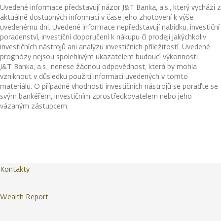
Uvedené informace představují názor J&T Banka, a.s., který vychází z
aktuálně dostupných informací v čase jeho zhotovení k výše
uvedenému dni. Uvedené informace nepředstavují nabídku, investiční
poradenství, investiční doporučení k nákupu či prodeji jakýchkoliv
investičních nástrojů ani analýzu investičních příležitostí. Uvedené
prognózy nejsou spolehlivým ukazatelem budoucí výkonnosti.
J&T Banka, a.s., nenese žádnou odpovědnost, která by mohla
vzniknout v důsledku použití informací uvedených v tomto
materiálu. O případné vhodnosti investičních nástrojů se poraďte se
svým bankéřem, investičním zprostředkovatelem nebo jeho
vázaným zástupcem.
Kontakty
Wealth Report