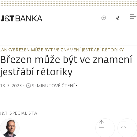
LÁNKY
BŘEZEN MŮŽE BÝT VE ZNAMENÍ JESTŘÁBÍ RÉTORIKY
LÁNKY
BŘEZEN MŮŽE BÝT VE ZNAMENÍ JESTŘÁBÍ RÉTORIKY
Březen může být ve znamení
jestřábí rétoriky
13. 3. 2023
・
9-MINUTOVÉ ČTENÍ
・
J&T SPECIALISTA