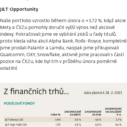
J&T Opportunity
Naše portfolio vzrostlo během února o +3,72 %, když akcie
Mety a ČEZu pomohly doručit vyšší výnos než akciové
indexy. Pokračovali jsme ve vybírání zisků u řady titulů,
proto klesla váha akcií Alpha Bank, Rolls-Royce, kompletně
jsme prodali Palantir a Lamdu, naopak jsme přikupovali
Qualcomm, OXY, Snowflake, aktivně jsme pracovali s částí
pozice na ČEZu, kde byl trh v průběhu února poměrně
volatilní.