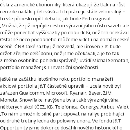
čísla z americké ekonomiky, která ukazují, že tlak na růst
cen zde nadále přetrvává a trh práce je stále velmi silný –
to vše přineslo opět debatu, jak bude Fed reagovat.
„Možná, že již nepůjde cestou výraznějšího růstu sazeb, ale
může ponechat vyšší sazby po dobu delší, než trh očekával.
Ostatně něco podobného můžeme vidět i na domácí české
scéně. ČNB také sazby již nezvedá, ale úroveň 7 % bude
držet zřejmě delší dobu, než jsme očekávali, a je to tak
z mého osobního pohledu správně,“ uvádí Michal Semotan,
portfolio manažer J&T Investiční společnosti.
Ještě na začátku letošního roku portfolio manažeři
akciová portfolia J&T částečně upravili – zcela nově byl
zařazen Qualcomm, Microsoft, Ryanair, Bayer, ZIM,
Moneta, Snowflake, navýšena byla také výrazněji váha
některých akcií (ČEZ, KB, Telefónica, Cenergy, Airbus, Vale).
„To nám umožnilo silně participovat na rallye probíhající
od druhé třetiny ledna do poloviny února. Ve fondu J&T
Opportunity jsme dokonce dosáhli nového historického