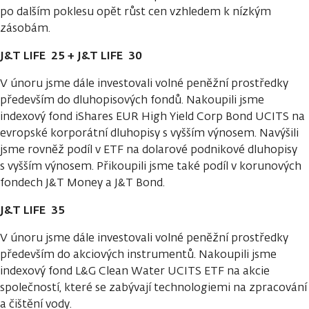
po dalším poklesu opět růst cen vzhledem k nízkým
zásobám.
J&T LIFE 25 + J&T LIFE 30
V únoru jsme dále investovali volné peněžní prostředky
především do dluhopisových fondů. Nakoupili jsme
indexový fond iShares EUR High Yield Corp Bond UCITS na
evropské korporátní dluhopisy s vyšším výnosem. Navýšili
jsme rovněž podíl v ETF na dolarové podnikové dluhopisy
s vyšším výnosem. Přikoupili jsme také podíl v korunových
fondech J&T Money a J&T Bond.
J&T LIFE 35
V únoru jsme dále investovali volné peněžní prostředky
především do akciových instrumentů. Nakoupili jsme
indexový fond L&G Clean Water UCITS ETF na akcie
společností, které se zabývají technologiemi na zpracování
a čištění vody.