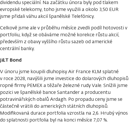
dividendu speciální. Na začátku února byly pod tlakem
evropské telekomy, toho jsme využili a okolo 3,50 EUR
jsme přidali váhu akcií španělské Telefónicy.
Celkově jsme ale v průběhu měsíce zvedli podíl hotovosti v
portfoliu, když se obáváme možné korekce růstu akcií,
především z obavy vyššího růstu sazeb od americké
centrální banky.
J&T Bond
V únoru jsme koupili dluhopisy Air France KLM splatné
v roce 2028, navýšili jsme investice do dolarových dluhopisů
ropné firmy PEMEX a těžaře železné rudy Vale. Snížili jsme
pozici ve španělské bance Santander a producentu
potravinářských obalů Ardagh. Po propadu ceny jsme se
částečně vrátili do amerických státních dluhopisů.
Modifikovaná durace portfolia vzrostla na 2,6. Hrubý výnos
do splatnosti portfolia byl na konci měsíce 7,07 %.