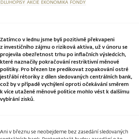
DLUHOPISY
AKCIE
EKONOMIKA
FONDY
Zatímco v lednu jsme byli pozitivně překvapeni
z investičního zájmu o riziková aktiva, už v únoru se
projevila obezřetnost trhu po inflačních výsledcích,
které naznačily pokračování restriktivní měnové
politiky. Pro březen lze predikovat zopakování ostré
jestřábí rétoriky z dílen sledovaných centrálních bank,
což by v případě vychýlení oproti očekávání směrem
k více utažené měnové politice mohlo vést k dalšímu
vybírání zisků.
Ani v březnu se neobejdeme bez zasedání sledovaných