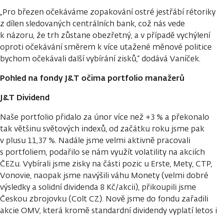
„Pro březen očekáváme zopakování ostré jestřábí rétoriky
z dílen sledovaných centrálních bank, což nás vede
k názoru, že trh zůstane obezřetný, a v případě vychýlení
oproti očekávání směrem k více utažené měnové politice
bychom očekávali další vybírání zisků,“ dodává Vaníček.
Pohled na fondy J&T očima portfolio manažerů
J&T Dividend
Naše portfolio přidalo za únor více než +3 % a překonalo
tak většinu světových indexů, od začátku roku jsme pak
v plusu 11,37 %. Nadále jsme velmi aktivně pracovali
s portfoliem, podařilo se nám využít volatility na akciích
ČEZu. Vybírali jsme zisky na části pozic u Erste, Mety, CTP,
Vonovie, naopak jsme navýšili váhu Monety (velmi dobré
výsledky a solidní dividenda 8 Kč/akcii), přikoupili jsme
Českou zbrojovku (Colt CZ). Nově jsme do fondu zařadili
akcie OMV, která kromě standardní dividendy vyplatí letos i