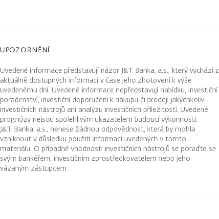
UPOZORNĚNÍ
Uvedené informace představují názor J&T Banka, a.s., který vychází z
aktuálně dostupných informací v čase jeho zhotovení k výše
uvedenému dni. Uvedené informace nepředstavují nabídku, investiční
poradenství, investiční doporučení k nákupu či prodeji jakýchkoliv
investičních nástrojů ani analýzu investičních příležitostí. Uvedené
prognózy nejsou spolehlivým ukazatelem budoucí výkonnosti.
J&T Banka, a.s., nenese žádnou odpovědnost, která by mohla
vzniknout v důsledku použití informací uvedených v tomto
materiálu. O případné vhodnosti investičních nástrojů se poraďte se
svým bankéřem, investičním zprostředkovatelem nebo jeho
vázaným zástupcem.