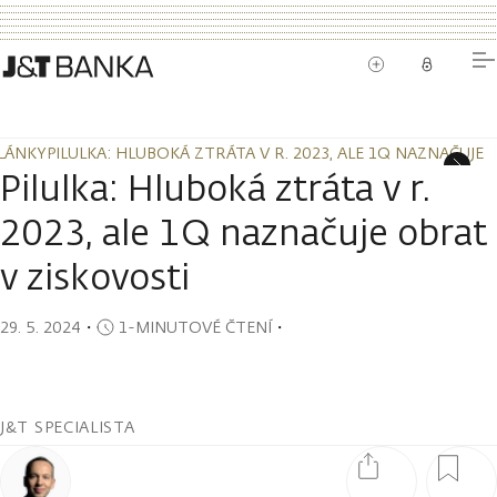
LÁNKY
PILULKA: HLUBOKÁ ZTRÁTA V R. 2023, ALE 1Q NAZNAČUJE
LÁNKY
PILULKA: HLUBOKÁ ZTRÁTA V R. 2023, ALE 1Q NAZNAČUJE
Pilulka: Hluboká ztráta v r.
2023, ale 1Q naznačuje obrat
v ziskovosti
29. 5. 2024
・
1-MINUTOVÉ ČTENÍ
・
J&T SPECIALISTA