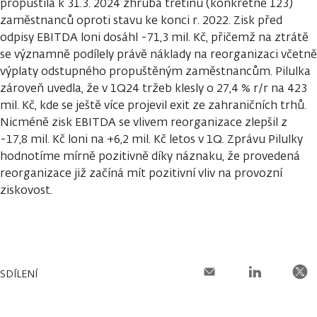
propustila k 31.3. 2024 zhruba třetinu (konkrétně 123)
zaměstnanců oproti stavu ke konci r. 2022. Zisk před
odpisy EBITDA loni dosáhl -71,3 mil. Kč, přičemž na ztrátě
se významně podílely právě náklady na reorganizaci včetně
výplaty odstupného propuštěným zaměstnancům. Pilulka
zároveň uvedla, že v 1Q24 tržeb klesly o 27,4 % r/r na 423
mil. Kč, kde se ještě více projevil exit ze zahraničních trhů.
Nicméně zisk EBITDA se vlivem reorganizace zlepšil z
-17,8 mil. Kč loni na +6,2 mil. Kč letos v 1Q. Zprávu Pilulky
hodnotíme mírně pozitivně díky náznaku, že provedená
reorganizace již začíná mít pozitivní vliv na provozní
ziskovost.
SDÍLENÍ