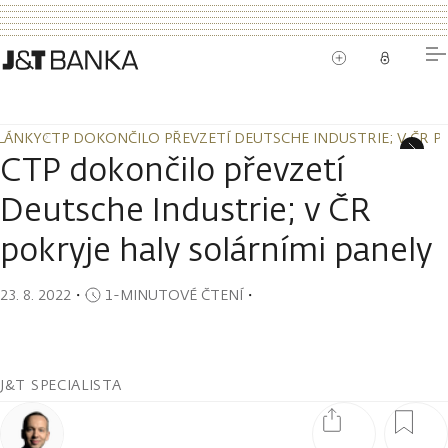
LÁNKY
CTP DOKONČILO PŘEVZETÍ DEUTSCHE INDUSTRIE; V ČR P
LÁNKY
CTP DOKONČILO PŘEVZETÍ DEUTSCHE INDUSTRIE; V ČR P
CTP dokončilo převzetí
Deutsche Industrie; v ČR
pokryje haly solárními panely
23. 8. 2022
・
1-MINUTOVÉ ČTENÍ
・
J&T SPECIALISTA