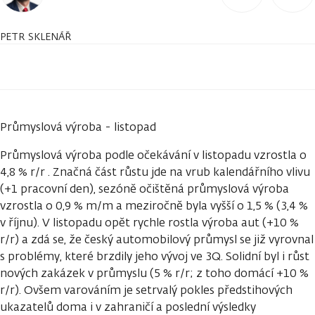
PETR SKLENÁŘ
Průmyslová výroba - listopad
Průmyslová výroba podle očekávání v listopadu vzrostla o
4,8 % r/r . Značná část růstu jde na vrub kalendářního vlivu
(+1 pracovní den), sezóně očištěná průmyslová výroba
vzrostla o 0,9 % m/m a meziročně byla vyšší o 1,5 % (3,4 %
v říjnu). V listopadu opět rychle rostla výroba aut (+10 %
r/r) a zdá se, že český automobilový průmysl se již vyrovnal
s problémy, které brzdily jeho vývoj ve 3Q. Solidní byl i růst
nových zakázek v průmyslu (5 % r/r; z toho domácí +10 %
r/r). Ovšem varováním je setrvalý pokles předstihových
ukazatelů doma i v zahraničí a poslední výsledky