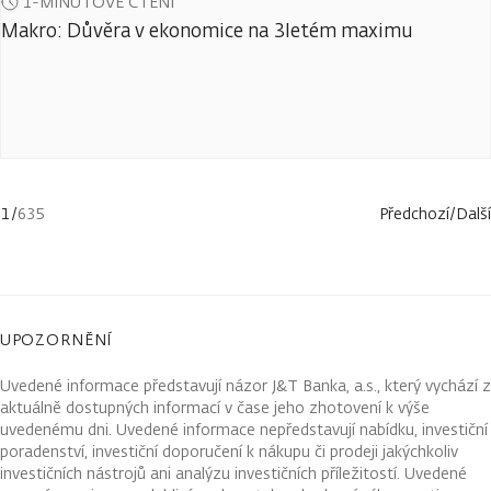
1-MINUTOVÉ ČTENÍ
Makro: Důvěra v ekonomice na 3letém maximu
1
/
635
Předchozí
/
Další
UPOZORNĚNÍ
Uvedené informace představují názor J&T Banka, a.s., který vychází z
aktuálně dostupných informací v čase jeho zhotovení k výše
uvedenému dni. Uvedené informace nepředstavují nabídku, investiční
poradenství, investiční doporučení k nákupu či prodeji jakýchkoliv
investičních nástrojů ani analýzu investičních příležitostí. Uvedené