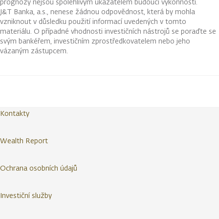
prognózy nejsou spolehlivým ukazatelem budoucí výkonnosti.
J&T Banka, a.s., nenese žádnou odpovědnost, která by mohla
vzniknout v důsledku použití informací uvedených v tomto
materiálu. O případné vhodnosti investičních nástrojů se poraďte se
svým bankéřem, investičním zprostředkovatelem nebo jeho
vázaným zástupcem.
Kontakty
Wealth Report
Ochrana osobních údajů
Investiční služby