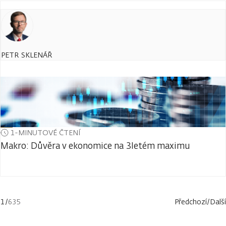
PETR SKLENÁŘ
1-MINUTOVÉ ČTENÍ
Makro: Důvěra v ekonomice na 3letém maximu
1
/
635
Předchozí
/
Další