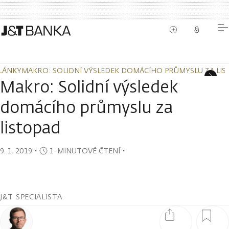
LÁNKY
MAKRO: SOLIDNÍ VÝSLEDEK DOMÁCÍHO PRŮMYSLU ZA LI
LÁNKY
MAKRO: SOLIDNÍ VÝSLEDEK DOMÁCÍHO PRŮMYSLU ZA LI
Makro: Solidní výsledek
domácího průmyslu za
listopad
9. 1. 2019
・
1-MINUTOVÉ ČTENÍ
・
J&T SPECIALISTA