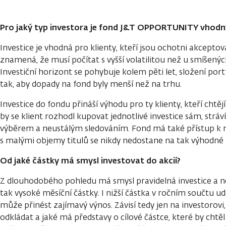
Pro jaký typ investora je fond J&T OPPORTUNITY vhodn
Investice je vhodná pro klienty, kteří jsou ochotni akceptovat
znamená, že musí počítat s vyšší volatilitou než u smíšený
Investiční horizont se pohybuje kolem pěti let, složení por
tak, aby dopady na fond byly menší než na trhu.
Investice do fondu přináší výhodu pro ty klienty, kteří chtějí
by se klient rozhodl kupovat jednotlivé investice sám, stráv
výběrem a neustálým sledováním. Fond má také přístup k m
s malými objemy titulů se nikdy nedostane na tak výhodné 
Od jaké částky má smysl investovat do akcií?
Z dlouhodobého pohledu má smysl pravidelná investice a n
tak vysoké měsíční částky. I nižší částka v ročním součtu ud
může přinést zajímavý výnos. Závisí tedy jen na investorovi,
odkládat a jaké má představy o cílové částce, které by chtěl