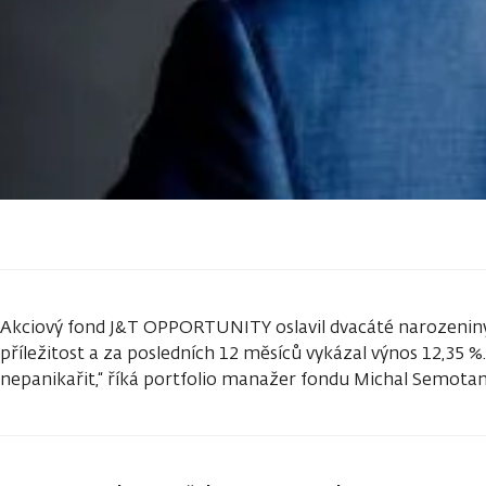
Akciový fond J&T OPPORTUNITY oslavil dvacáté narozeniny.
příležitost a za posledních 12 měsíců vykázal výnos 12,35 %.
nepanikařit,“ říká portfolio manažer fondu Michal Semotan