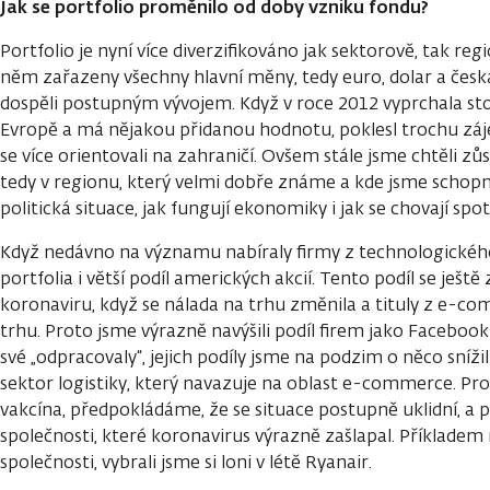
Jak se portfolio proměnilo od doby vzniku fondu?
Portfolio je nyní více diverzifikováno jak sektorově, tak r
něm zařazeny všechny hlavní měny, tedy euro, dolar a čes
dospěli postupným vývojem. Když v roce 2012 vyprchala st
Evropě a má nějakou přidanou hodnotu, poklesl trochu záj
se více orientovali na zahraničí. Ovšem stále jsme chtěli zů
tedy v regionu, který velmi dobře známe a kde jsme schopni
politická situace, jak fungují ekonomiky i jak se chovají spot
Když nedávno na významu nabíraly firmy z technologického 
portfolia i větší podíl amerických akcií. Tento podíl se ještě
koronaviru, když se nálada na trhu změnila a tituly z e-c
trhu. Proto jsme výrazně navýšili podíl firem jako Facebook 
své „odpracovaly“, jejich podíly jsme na podzim o něco sníži
sektor logistiky, který navazuje na oblast e-commerce. Pro
vakcína, předpokládáme, že se situace postupně uklidní, a p
společnosti, které koronavirus výrazně zašlapal. Příklade
společnosti, vybrali jsme si loni v létě Ryanair.