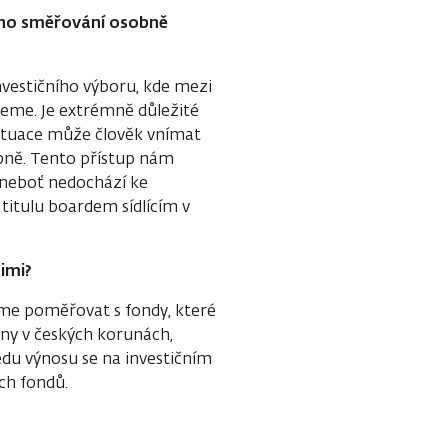
jeho směřování osobně
nvestičního výboru, kde mezi
eme. Je extrémně důležité
situace může člověk vnímat
obně. Tento přístup nám
 neboť nedochází ke
 titulu boardem sídlícím v
imi?
me poměřovat s fondy, které
ány v českých korunách,
du výnosu se na investičním
ých fondů.