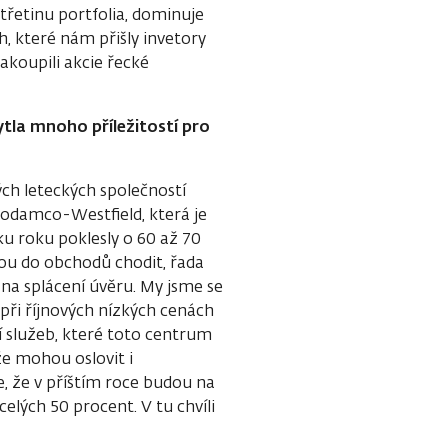
třetinu portfolia, dominuje
h, které nám přišly invetory
akoupili akcie řecké
ytla mnoho příležitostí pro
ých leteckých společností
Rodamco-Westfield, která je
u roku poklesly o 60 až 70
nou do obchodů chodit, řada
na splácení úvěru. My jsme se
 při říjnových nízkých cenách
ní služeb, které toto centrum
že mohou oslovit i
e, že v příštím roce budou na
celých 50 procent. V tu chvíli