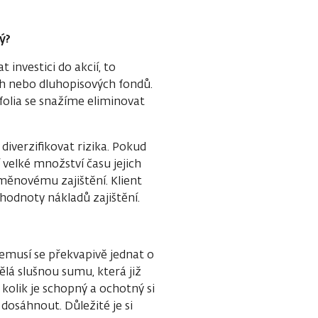
ý?
 investici do akcií, to
ch nebo dluhopisových fondů.
tfolia se snažíme eliminovat
 diverzifikovat rizika. Pokud
í velké množství času jejich
ěnovému zajištění. Klient
hodnoty nákladů zajištění.
emusí se překvapivě jednat o
ělá slušnou sumu, která již
 kolik je schopný a ochotný si
 dosáhnout. Důležité je si