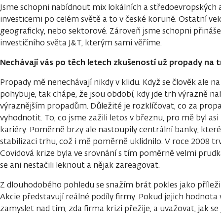
Jsme schopni nabídnout mix lokálních a středoevropských a
investicemi po celém světě a to v české koruně. Ostatní vel
geograficky, nebo sektorové. Zároveň jsme schopni přináš
investičního světa J&T, kterým sami věříme.
Nechávají vás po těch letech zkušeností už propady na tr
Propady mě nenechávají nikdy v klidu. Když se člověk ale na
pohybuje, tak chápe, že jsou období, kdy jde trh výrazně n
výraznějším propadům. Důležité je rozklíčovat, co za propad
vyhodnotit. To, co jsme zažili letos v březnu, pro mě byl as
kariéry. Poměrně brzy ale nastoupily centrální banky, kter
stabilizaci trhu, což i mě poměrně uklidnilo. V roce 2008 t
Covidová krize byla ve srovnání s tím poměrně velmi prudká
se ani nestačili leknout a nějak zareagovat.
Z dlouhodobého pohledu se snažím brát pokles jako příležit
Akcie představují reálné podíly firmy. Pokud jejich hodnota
zamyslet nad tím, zda firma krizi přežije, a uvažovat, jak se j