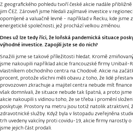
Z geografického pohledu tvoří české akcie nadále přibližně 
jim ČEZ. Zároveň jsme hledali zajímavé investice v regionec
opomíjené a valuačně levné - například v Řecku, kde jsme z
energetické společnosti, jež prochází velkou změnou.
Dnes už lze tedy říci, že loňská pandemická situace posk
výhodné investice. Zapojili jste se do nich?
Snažili jsme se takové příležitosti hledat. Kromě zmiňovan
jsme nakoupili například akcie francouzské firmy Unibail-
vlastníkem obchodního centra na Chodově. Akcie na začátk
procent, protože všichni měli obavu z toho, že lidé přesta
provozoven zkrachuje a majitel centra nebude mít finance 
však domnívali, že situace nebude tak špatná, a proto jsme
akcie nakoupili s vidinou toho, že se třeba i promění slože
poskytuje. Prostory na metru jsou totiž natolik atraktivní, 
zdravotnické služby. Když byla v listopadu zveřejněna studi
trh uvedeny vakcíny proti covidu-19, akcie firmy narostly o 
jsme jejich část prodali.