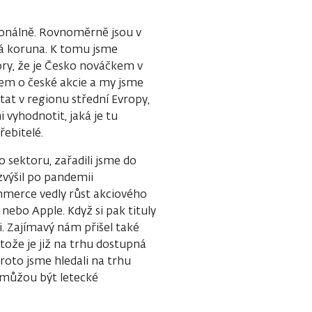
egionálně. Rovnoměrně jsou v
ká koruna. K tomu jsme
ory, že je Česko nováčkem v
em o české akcie a my jsme
stat v regionu střední Evropy,
 vyhodnotit, jaká je tu
řebitelé.
sektoru, zařadili jsme do
 zvýšil po pandemii
ommerce vedly růst akciového
nebo Apple. Když si pak tituly
li. Zajímavý nám přišel také
tože je již na trhu dostupná
roto jsme hledali na trhu
m můžou být letecké