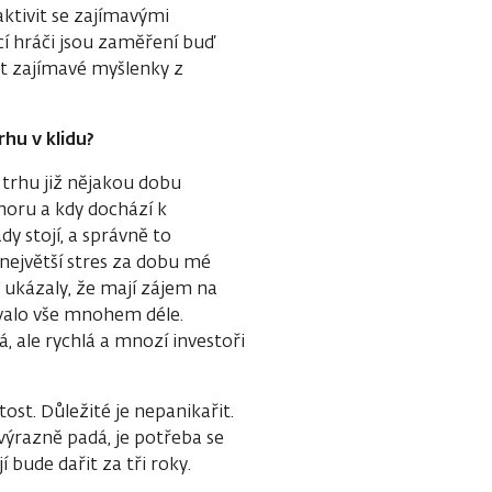
ktivit se zajímavými
cí hráči jsou zaměření buď
et zajímavé myšlenky z
hu v klidu?
 trhu již nějakou dobu
ahoru a kdy dochází k
y stojí, a správně to
i největší stres za dobu mé
é ukázaly, že mají zájem na
rvalo vše mnohem déle.
, ale rychlá a mnozí investoři
ost. Důležité je nepanikařit.
 výrazně padá, je potřeba se
í bude dařit za tři roky.