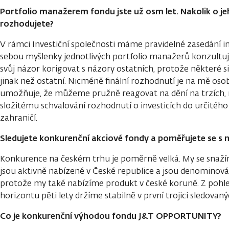
Portfolio manažerem fondu jste už osm let. Nakolik o 
rozhodujete?
V rámci Investiční společnosti máme pravidelné zasedání i
sebou myšlenky jednotlivých portfolio manažerů konzultuj
svůj názor korigovat s názory ostatních, protože některé 
jinak než ostatní. Nicméně finální rozhodnutí je na mě os
umožňuje, že můžeme pružně reagovat na dění na trzích,
složitému schvalování rozhodnutí o investicích do určitého
zahraničí.
Sledujete konkurenční akciové fondy a poměřujete se s n
Konkurence na českém trhu je poměrně velká. My se snaží
jsou aktivně nabízené v České republice a jsou denominov
protože my také nabízíme produkt v české koruně. Z pohle
horizontu pěti lety držíme stabilně v první trojici sledovan
Co je konkurenční výhodou fondu J&T OPPORTUNITY?