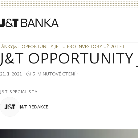
LÁNKY
J&T OPPORTUNITY JE TU PRO INVESTORY UŽ 20 LET
LÁNKY
J&T OPPORTUNITY JE TU PRO INVESTORY UŽ 20 LET
J&T OPPORTUNITY je 
21. 1. 2021
・
5-MINUTOVÉ ČTENÍ
・
J&T SPECIALISTA
J&T REDAKCE