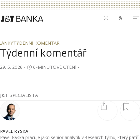
LÁNKY
TÝDENNÍ KOMENTÁŘ
LÁNKY
TÝDENNÍ KOMENTÁŘ
Týdenní komentář
29. 5. 2026
・
6-MINUTOVÉ ČTENÍ
・
J&T SPECIALISTA
PAVEL RYSKA
Pavel Ryska pracuje jako senior analytik v Research týmu, který patří