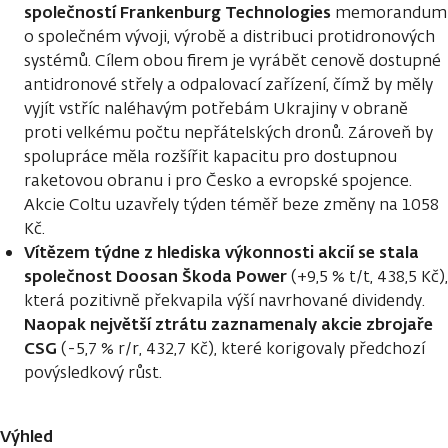
společností Frankenburg Technologies
memorandum
o společném vývoji, výrobě a distribuci protidronových
systémů. Cílem obou firem je vyrábět cenově dostupné
antidronové střely a odpalovací zařízení, čímž by měly
vyjít vstříc naléhavým potřebám Ukrajiny v obraně
proti velkému počtu nepřátelských dronů. Zároveň by
spolupráce měla rozšířit kapacitu pro dostupnou
raketovou obranu i pro Česko a evropské spojence.
Akcie Coltu uzavřely týden téměř beze změny na 1058
Kč.
Vítězem týdne z hlediska výkonnosti akcií se stala
společnost Doosan Škoda Power
(+9,5 % t/t, 438,5 Kč),
která pozitivně překvapila výší navrhované dividendy.
Naopak největší ztrátu zaznamenaly akcie zbrojaře
CSG
(-5,7 % r/r, 432,7 Kč), které korigovaly předchozí
povýsledkový růst.
Výhled