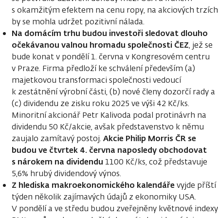
s okamžitým efektem na cenu ropy, na akciových trzích
by se mohla udržet pozitivní nálada.
Na domácím trhu budou investoři sledovat dlouho
očekávanou valnou hromadu společnosti ČEZ
, jež se
bude konat v pondělí 1. června v Kongresovém centru
v Praze. Firma předloží ke schválení především (a)
majetkovou transformaci společnosti vedoucí
k zestátnění výrobní části, (b) nové členy dozorčí rady a
(c) dividendu ze zisku roku 2025 ve výši 42 Kč/ks.
Minoritní akcionář Petr Kalivoda podal protinávrh na
dividendu 50 Kč/akcie, avšak představenstvo k němu
Akcie Philip Morris ČR se
zaujalo zamítavý postoj.
budou ve čtvrtek 4. června naposledy obchodovat
s nárokem na dividendu
1100 Kč/ks, což představuje
5,6% hrubý dividendový výnos.
Z hlediska makroekonomického kalendáře
vyjde příští
týden několik zajímavých údajů z ekonomiky USA.
V pondělí a ve středu budou zveřejněny květnové indexy