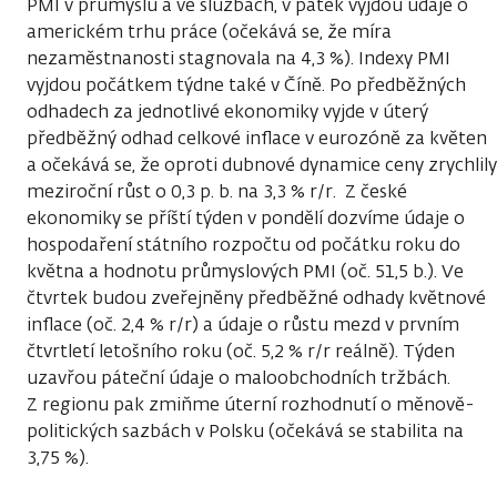
PMI v průmyslu a ve službách, v pátek vyjdou údaje o
americkém trhu práce (očekává se, že míra
nezaměstnanosti stagnovala na 4,3 %). Indexy PMI
vyjdou počátkem týdne také v Číně. Po předběžných
odhadech za jednotlivé ekonomiky vyjde v úterý
předběžný odhad celkové inflace v eurozóně za květen
a očekává se, že oproti dubnové dynamice ceny zrychlily
meziroční růst o 0,3 p. b. na 3,3 % r/r. Z české
ekonomiky se příští týden v pondělí dozvíme údaje o
hospodaření státního rozpočtu od počátku roku do
května a hodnotu průmyslových PMI (oč. 51,5 b.). Ve
čtvrtek budou zveřejněny předběžné odhady květnové
inflace (oč. 2,4 % r/r) a údaje o růstu mezd v prvním
čtvrtletí letošního roku (oč. 5,2 % r/r reálně). Týden
uzavřou páteční údaje o maloobchodních tržbách.
Z regionu pak zmiňme úterní rozhodnutí o měnově-
politických sazbách v Polsku (očekává se stabilita na
3,75 %).