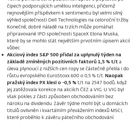
čipech podporujících umělou inteligenci, přičemž
nejnovějším příspěvkem k sentimentu byl velmi silný
výhled společnosti Dell Technologies na celoroční tržby.
Konečně, dobré náladě na trzích může pomáhat
připravované IPO společnosti SpaceX Elona Muska,
které by se mohlo stát největším prvotním úpisem akcií
vůbec.
Akciový index S&P 500 přidal za uplynulý týden na
základě zmíněných pozitivních faktorů 1,5 % t/t
a
úleva plynoucí z nižších cen ropy se částečně přelila i do
Naopak
růstu evropského EuroStoxx 600 o 0,5 % t/t.
pražský index PX klesl o -0,5 %
t/t na 2547 bodů, když
jej zatěžovala korekce na akciích ČEZ a VIG. U VIG byl
však pokles z části způsoben obchodováním bez
nároku na dividendu. Závěr týdne mohl být u domácích
titulů ovlivněn i kvartálním převážením indexů MSCI,
které proběhlo k závěru pátečního obchodování.