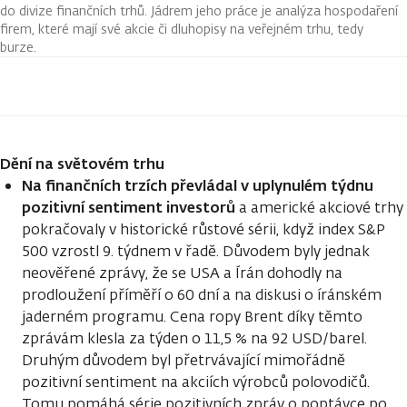
do divize finančních trhů. Jádrem jeho práce je analýza hospodaření
firem, které mají své akcie či dluhopisy na veřejném trhu, tedy
burze.
Dění na světovém trhu
Na finančních trzích převládal v uplynulém týdnu
pozitivní sentiment investorů
a americké akciové trhy
pokračovaly v historické růstové sérii, když index S&P
500 vzrostl 9. týdnem v řadě. Důvodem byly jednak
neověřené zprávy, že se USA a Írán dohodly na
prodloužení příměří o 60 dní a na diskusi o íránském
jaderném programu. Cena ropy Brent díky těmto
zprávám klesla za týden o 11,5 % na 92 USD/barel.
Druhým důvodem byl přetrvávající mimořádně
pozitivní sentiment na akciích výrobců polovodičů.
Tomu pomáhá série pozitivních zpráv o poptávce po