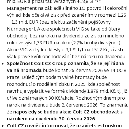
mld. EUR a přidal tak výrazných +18,8 % r/r.
Management na základě silného 1Q potvrdil i celoroční
výhled, kde očekává zisk před zdaněním v rozmezí 1,25
– 1,3 mld. EUR (bez efektu začlenění pojišťovny
Nürnberger). Akcie společnosti VIG se také od úterý
obchodují bez nároku na dividendu ze zisku minulého
roku ve výši 1,73 EUR na akcii (2,7% hrubý div. výnos).
Akcie VIG za týden klesly o 3,1 % t/t na 1512 Kč, zčásti
však právě kvůli obchodování bez nároku na dividendu.
Společnost Colt CZ Group oznámila
že se její řádná
,
valná hromada
bude konat 26. června 2026 ve 14:00 v
Praze. Důležitým bodem valné hromady bude
rozhodnutí o rozdělení zisku r. 2025, kde společnost
navrhuje vyplatit ve formě dividendy 1,879 mld. Kč, tj. již
dříve oznámených 30 Kč/akcie. Rozhodným dnem pro
nárok na dividendu bude 2. červenec 2026. To znamená,
naposledy se budou akcie Colt CZ obchodovat s
že
nárokem na dividendu 30. června 2026
.
Colt CZ rovněž informoval, že uzavřel s estonskou