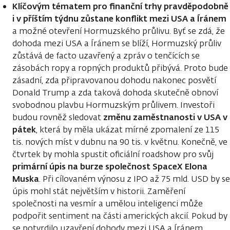
Klíčovým tématem pro finanční trhy pravděpodobně
i v příštím týdnu zůstane konflikt mezi USA a Íránem
a možné otevření Hormuzského průlivu. Byť se zdá, že
dohoda mezi USA a Íránem se blíží, Hormuzský průliv
zůstává de facto uzavřený a zpráv o tenčících se
zásobách ropy a ropných produktů přibývá. Proto bude
zásadní, zda připravovanou dohodu nakonec posvětí
Donald Trump a zda taková dohoda skutečně obnoví
svobodnou plavbu Hormuzským průlivem. Investoři
změnu zaměstnanosti v USA v
budou rovněž sledovat
pátek
, která by měla ukázat mírné zpomalení ze 115
tis. nových míst v dubnu na 90 tis. v květnu. Konečně, ve
čtvrtek by mohla spustit oficiální roadshow pro svůj
primární úpis na burze společnost SpaceX Elona
Muska
. Při cílovaném výnosu z IPO až 75 mld. USD by se
úpis mohl stát největším v historii. Zaměření
společnosti na vesmír a umělou inteligenci může
podpořit sentiment na části amerických akcií. Pokud by
se potvrdilo uzavření dohody mezi USA a Íránem