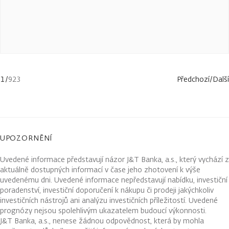
1
/
923
Předchozí
/
Další
UPOZORNĚNÍ
Uvedené informace představují názor J&T Banka, a.s., který vychází z
aktuálně dostupných informací v čase jeho zhotovení k výše
uvedenému dni. Uvedené informace nepředstavují nabídku, investiční
poradenství, investiční doporučení k nákupu či prodeji jakýchkoliv
investičních nástrojů ani analýzu investičních příležitostí. Uvedené
prognózy nejsou spolehlivým ukazatelem budoucí výkonnosti.
J&T Banka, a.s., nenese žádnou odpovědnost, která by mohla