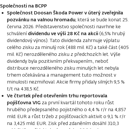
Společnosti na BCPP
Společnost Doosan Škoda Power v úterý zveřejnila
pozvánku na valnou hromadu
, která se bude konat 25.
června 2026. Představenstvo společnosti navrhne ke
dividendu ve výši 28 Kč na akcii
schválení
(6,5% hrubý
dividendový výnos). Tato dividenda zahrnuje výplatu
celého zisku za minulý rok (488 mil. Kč) a také část (405
mil. Kč) nerozděleného zisku z předchozích let. Výše
dividendy byla pozitivním překvapením., neboť
distribuce nerozděleného zisku minulých let nebyla
trhem očekávána a management tuto možnost v
minulosti nezmiňoval. Akcie firmy přidaly silných 9,5 %
t/t na 438,5 Kč.
Ve čtvrtek před otevřením trhu reportovala
pojišťovna VIG
za první kvartál tohoto roku růst
hrubého předepsaného pojistného o 4,4 % r/r na 4,857
mld. EUR a růst tržeb z pojišťovacích aktivit o 9,1 % r/r
na 3,425 mld. EUR. Zisk před zdaněním dosáhl 310,3