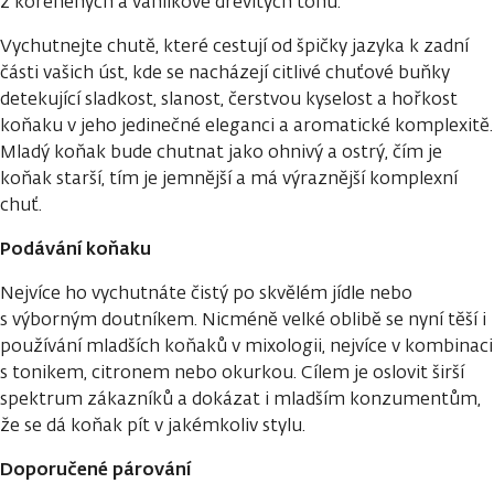
z kořeněných a vanilkově dřevitých tónů.
Vychutnejte chutě, které cestují od špičky jazyka k zadní
části vašich úst, kde se nacházejí citlivé chuťové buňky
detekující sladkost, slanost, čerstvou kyselost a hořkost
koňaku v jeho jedinečné eleganci a aromatické komplexitě.
Mladý koňak bude chutnat jako ohnivý a ostrý, čím je
koňak starší, tím je jemnější a má výraznější komplexní
chuť.
Podávání koňaku
Nejvíce ho vychutnáte čistý po skvělém jídle nebo
s výborným doutníkem. Nicméně velké oblibě se nyní těší i
používání mladších koňaků v mixologii, nejvíce v kombinaci
s tonikem, citronem nebo okurkou. Cílem je oslovit širší
spektrum zákazníků a dokázat i mladším konzumentům,
že se dá koňak pít v jakémkoliv stylu.
Doporučené párování