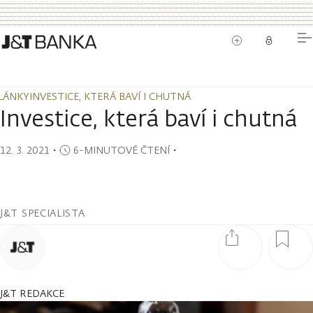
LÁNKY
INVESTICE, KTERÁ BAVÍ I CHUTNÁ
LÁNKY
INVESTICE, KTERÁ BAVÍ I CHUTNÁ
Investice, která baví i chutná
12. 3. 2021
・
6-MINUTOVÉ ČTENÍ
・
J&T SPECIALISTA
J&T REDAKCE