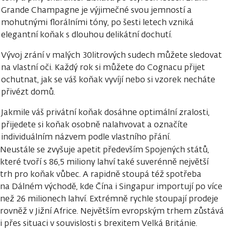
Grande Champagne je výjimečné svou jemností a
mohutnými florálními tóny, po šesti letech vzniká
elegantní koňak s dlouhou delikátní dochutí.
Vývoj zrání v malých 30litrových sudech můžete sledovat
na vlastní oči. Každý rok si můžete do Cognacu přijet
ochutnat, jak se váš koňak vyvíjí nebo si vzorek necháte
přivézt domů.
Jakmile váš privátní koňak dosáhne optimální zralosti,
přijedete si koňak osobně nalahvovat a označíte
individuálním názvem podle vlastního přání.
Neustále se zvyšuje apetit především Spojených států,
které tvoří s 86,5 miliony lahví také suverénně největší
trh pro koňak vůbec. A rapidně stoupá též spotřeba
na Dálném východě, kde Čína i Singapur importují po více
než 26 milionech lahví. Extrémně rychle stoupají prodeje
rovněž v Jižní Africe. Největším evropským trhem zůstává
i přes situaci v souvislosti s brexitem Velká Británie.