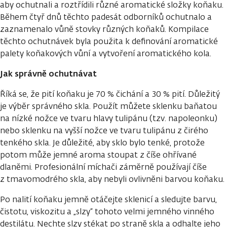
aby ochutnali a roztřídili různé aromatické složky koňaku.
Během čtyř dnů těchto padesát odborníků ochutnalo a
zaznamenalo vůně stovky různých koňaků. Kompilace
těchto ochutnávek byla použita k definování aromatické
palety koňakových vůní a vytvoření aromatického kola.
Jak správně ochutnávat
Říká se, že pití koňaku je 70 % čichání a 30 % pití. Důležitý
je výběr správného skla. Použít můžete sklenku baňatou
na nízké nožce ve tvaru hlavy tulipánu (tzv. napoleonku)
nebo sklenku na vyšší nožce ve tvaru tulipánu z čirého
tenkého skla. Je důležité, aby sklo bylo tenké, protože
potom může jemné aroma stoupat z číše ohřívané
dlaněmi. Profesionální míchači záměrně používají číše
z tmavomodrého skla, aby nebyli ovlivněni barvou koňaku.
Po nalití koňaku jemně otáčejte sklenicí a sledujte barvu,
čistotu, viskozitu a „slzy“ tohoto velmi jemného vinného
destilátu. Nechte slzy stékat po straně skla a odhalte jeho