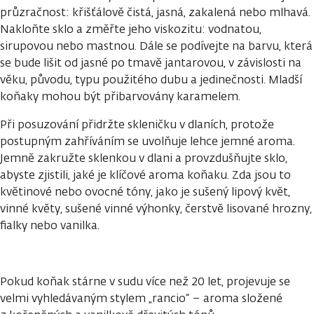
průzračnost: křišťálově čistá, jasná, zakalená nebo mlhavá.
Nakloňte sklo a změřte jeho viskozitu: vodnatou,
sirupovou nebo mastnou. Dále se podívejte na barvu, která
se bude lišit od jasné po tmavě jantarovou, v závislosti na
věku, původu, typu použitého dubu a jedinečnosti. Mladší
koňaky mohou být přibarvovány karamelem.
Při posuzování přidržte skleničku v dlaních, protože
postupným zahříváním se uvolňuje lehce jemné aroma.
Jemně zakružte sklenkou v dlani a provzdušňujte sklo,
abyste zjistili, jaké je klíčové aroma koňaku. Zda jsou to
květinové nebo ovocné tóny, jako je sušený lipový květ,
vinné květy, sušené vinné výhonky, čerstvě lisované hrozny,
fialky nebo vanilka.
Pokud koňak stárne v sudu více než 20 let, projevuje se
velmi vyhledávaným stylem „rancio“ – aroma složené