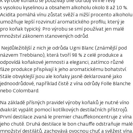
K výrobě koňaku se používají bílé odrůdy vinné révy
s vysokou kyselinou a obsahem alkoholu okolo 8 až 10 %.
Acidita pomáhá vínu zůstat svěží a nižší procento alkoholu
umožňuje lepší rozvinutí aromatického profilu, který je
pro koňak typický. Pro výrobu se smí používat jen malé
množství zákonem stanovených odrůd.
Nejdůležitější z nich je odrůda Ugni Blanc (známější pod
názvem Trebbiano), která tvoří 98 % z celé produkce a
odpovídá koňakové jemnosti a eleganci, zatímco různé
fáze produkce přispívají k jeho aromatickému bohatství.
Stále obvyklejší jsou ale koňaky jasně deklarované jako
jednoodrůdové, například čistě z vína odrůdy Folle Blanche
nebo Colombard.
Na základě přísných pravidel výroby koňaků je nutné víno
dvakrát vypálit pomocí kotlíkových destilačních přístrojů.
První destilace zvaná le premier chauffekoncentruje z vína
jeho chutě. Druhá destilace le bon chauffe odstraňuje malé
množství destilátů, zachovává ovocnou chuť a svěžest vína.