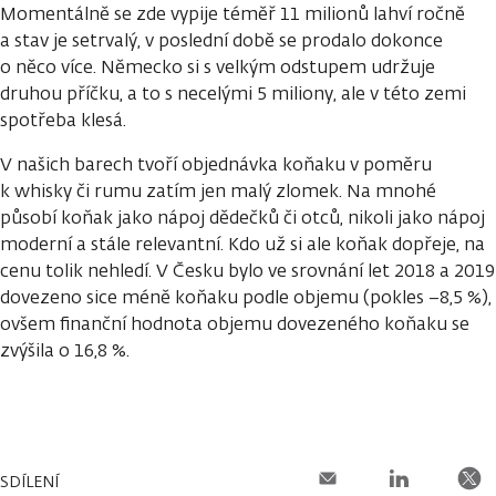
Momentálně se zde vypije téměř 11 milionů lahví ročně
a stav je setrvalý, v poslední době se prodalo dokonce
o něco více. Německo si s velkým odstupem udržuje
druhou příčku, a to s necelými 5 miliony, ale v této zemi
spotřeba klesá.
V našich barech tvoří objednávka koňaku v poměru
k whisky či rumu zatím jen malý zlomek. Na mnohé
působí koňak jako nápoj dědečků či otců, nikoli jako nápoj
moderní a stále relevantní. Kdo už si ale koňak dopřeje, na
cenu tolik nehledí. V Česku bylo ve srovnání let 2018 a 2019
dovezeno sice méně koňaku podle objemu (pokles −8,5 %),
ovšem finanční hodnota objemu dovezeného koňaku se
zvýšila o 16,8 %.
SDÍLENÍ