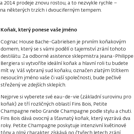
a 2014 prodeje znovu rostou, a to nezvykle rychle –
na některých trzích i dvouciferným tempem.
Koňak, který ponese vaše jméno
Cognac House Bache-Gabrielsen je prvním koňakovým
domem, který se s vámi podělí o tajemství zrání tohoto
destilátu. Za odborné asistence sklepmistra Jeana-Philippe
Bergiera si vytvoříte ideální koňak a hlavní roli tu budete
mít vy. Váš vybraný sud koňaku, označen zlatým štítkem
nesoucím jméno vaše či vaší společnosti, bude pečlivě
střežený ve zdejších sklepích.
Nejprve si vyberete své eau-de-vie (základní surovinu pro
koňak) ze tří rozličných oblastí Fins Bois, Petite
Champagne nebo Grande Champagne podle stylu a chuti.
Fins Bois dává ovocný a šťavnatý koňak, který vyzrává dva
roky. Petite Champagne poskytuje intenzivní květinové
tóny a plný charakter získává po čtyřech letech zrání.