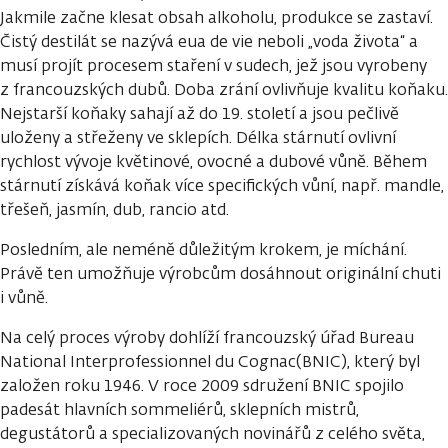
Jakmile začne klesat obsah alkoholu, produkce se zastaví.
Čistý destilát se nazývá eua de vie neboli „voda života“ a
musí projít procesem staření v sudech, jež jsou vyrobeny
z francouzských dubů. Doba zrání ovlivňuje kvalitu koňaku.
Nejstarší koňaky sahají až do 19. století a jsou pečlivě
uloženy a střeženy ve sklepích. Délka stárnutí ovlivní
rychlost vývoje květinové, ovocné a dubové vůně. Během
stárnutí získává koňak více specifických vůní, např. mandle,
třešeň, jasmín, dub, rancio atd.
Posledním, ale neméně důležitým krokem, je míchání.
Právě ten umožňuje výrobcům dosáhnout originální chuti
i vůně.
Na celý proces výroby dohlíží francouzský úřad Bureau
National Interprofessionnel du Cognac(BNIC), který byl
založen roku 1946. V roce 2009 sdružení BNIC spojilo
padesát hlavních sommeliérů, sklepních mistrů,
degustátorů a specializovaných novinářů z celého světa,