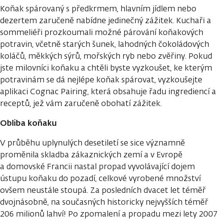
Koňak spárovaný s předkrmem, hlavním jídlem nebo
dezertem zaručeně nabídne jedinečný zážitek. Kuchaři a
sommeliéři prozkoumali možné párování koňakových
potravin, včetně starých šunek, lahodných čokoládových
koláčů, měkkých sýrů, mořských ryb nebo zvěřiny. Pokud
jste milovníci koňaku a chtěli byste vyzkoušet, ke kterým
potravinám se dá nejlépe koňak spárovat, vyzkoušejte
aplikaci Cognac Pairing, která obsahuje řadu ingrediencí a
receptů, jež vám zaručeně obohatí zážitek.
Obliba koňaku
V průběhu uplynulých desetiletí se sice významně
proměnila skladba zákaznických zemí a v Evropě
a domovské Francii nastal propad vyvolávající dojem
ústupu koňaku do pozadí, celkové vyrobené množství
ovšem neustále stoupá. Za posledních dvacet let téměř
dvojnásobně, na současných historicky nejvyšších téměř
206 milionů lahví! Po zpomalení a propadu mezi lety 2007