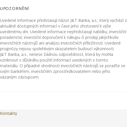
UPOZORNĚNÍ
Uvedené informace představují názor J&T Banka, a.s., který vychází z
aktuálně dostupných informací v čase jeho zhotovení k výše
uvedenému dni. Uvedené informace nepředstavují nabídku, investiční
poradenství, investiční doporučení k nákupu či prodeji jakýchkoliv
investičních nástrojů ani analýzu investičních příležitostí. Uvedené
prognózy nejsou spolehlivým ukazatelem budoucí výkonnosti.
J&T Banka, a.s., nenese žádnou odpovědnost, která by mohla
vzniknout v důsledku použití informací uvedených v tomto
materiálu. O případné vhodnosti investičních nástrojů se poraďte se
svým bankéřem, investičním zprostředkovatelem nebo jeho
vázaným zástupcem.
Kontakty