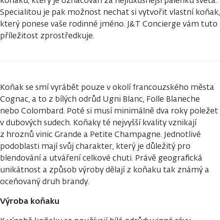
koňaku, který je označován za nejluxusnější pálenku světa.
Specialitou je pak možnost nechat si vytvořit vlastní koňak,
který ponese vaše rodinné jméno. J&T Concierge vám tuto
příležitost zprostředkuje.
Koňak se smí vyrábět pouze v okolí francouzského města
Cognac, a to z bílých odrůd Ugni Blanc, Folle Blaneche
nebo Colombard. Poté si musí minimálně dva roky poležet
v dubových sudech. Koňaky té nejvyšší kvality vznikají
z hroznů vinic Grande a Petite Champagne. Jednotlivé
podoblasti mají svůj charakter, který je důležitý pro
blendování a utváření celkové chuti. Právě geografická
unikátnost a způsob výroby dělají z koňaku tak známý a
oceňovaný druh brandy.
Výroba koňaku