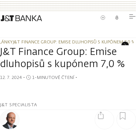
LÁNKY
J&T FINANCE GROUP: EMISE DLUHOPISŮ S KUPÓNEM 7,0 %
LÁNKY
J&T FINANCE GROUP: EMISE DLUHOPISŮ S KUPÓNEM 7,0 %
J&T Finance Group: Emise
dluhopisů s kupónem 7,0 %
12. 7. 2024
・
1-MINUTOVÉ ČTENÍ
・
J&T SPECIALISTA