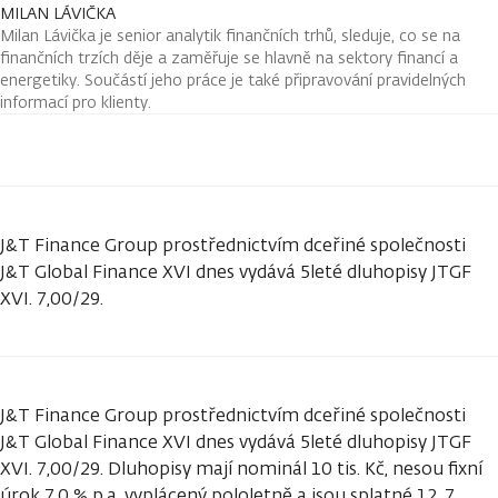
MILAN LÁVIČKA
Milan Lávička je senior analytik finančních trhů, sleduje, co se na
finančních trzích děje a zaměřuje se hlavně na sektory financí a
energetiky. Součástí jeho práce je také připravování pravidelných
informací pro klienty.
J&T Finance Group prostřednictvím dceřiné společnosti
J&T Global Finance XVI dnes vydává 5leté dluhopisy JTGF
XVI. 7,00/29.
J&T Finance Group prostřednictvím dceřiné společnosti
J&T Global Finance XVI dnes vydává 5leté dluhopisy JTGF
XVI. 7,00/29. Dluhopisy mají nominál 10 tis. Kč, nesou fixní
úrok 7,0 % p.a. vyplácený pololetně a jsou splatné 12. 7.