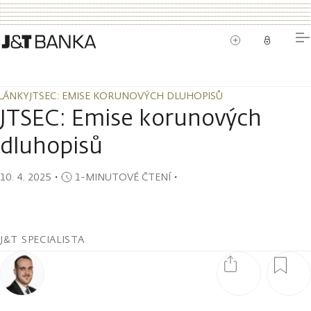
LÁNKY
JTSEC: EMISE KORUNOVÝCH DLUHOPISŮ
LÁNKY
JTSEC: EMISE KORUNOVÝCH DLUHOPISŮ
JTSEC: Emise korunových
dluhopisů
10. 4. 2025
・
1-MINUTOVÉ ČTENÍ
・
J&T SPECIALISTA