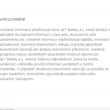
UPOZORNĚNÍ
Uvedené informace představují názor J&T Banka, a.s., který vychází z
aktuálně dostupných informací v čase jeho zhotovení k výše
uvedenému dni. Uvedené informace nepředstavují nabídku, investiční
poradenství, investiční doporučení k nákupu či prodeji jakýchkoliv
investičních nástrojů ani analýzu investičních příležitostí. Uvedené
prognózy nejsou spolehlivým ukazatelem budoucí výkonnosti.
J&T Banka, a.s., nenese žádnou odpovědnost, která by mohla
vzniknout v důsledku použití informací uvedených v tomto
materiálu. O případné vhodnosti investičních nástrojů se poraďte se
svým bankéřem, investičním zprostředkovatelem nebo jeho
vázaným zástupcem.