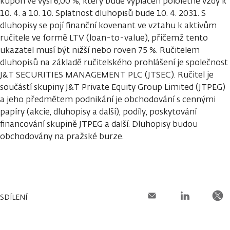
kupón ve výši 6,00 %, který bude vyplácen pololetně vždy k
10. 4. a 10. 10. Splatnost dluhopisů bude 10. 4. 2031. S
dluhopisy se pojí finanční kovenant ve vztahu k aktivům
ručitele ve formě LTV (loan-to-value), přičemž tento
ukazatel musí být nižší nebo roven 75 %. Ručitelem
dluhopisů na základě ručitelského prohlášení je společnost
J&T SECURITIES MANAGEMENT PLC (JTSEC). Ručitel je
součástí skupiny J&T Private Equity Group Limited (JTPEG)
a jeho předmětem podnikání je obchodování s cennými
papíry (akcie, dluhopisy a další), podíly, poskytování
financování skupině JTPEG a další. Dluhopisy budou
obchodovány na pražské burze.
SDÍLENÍ