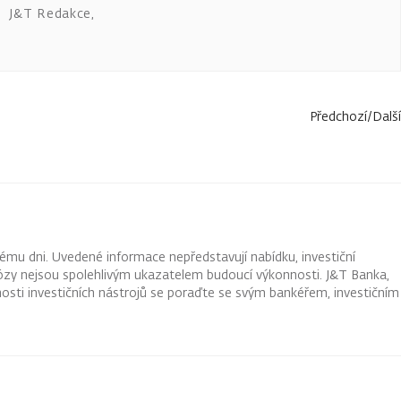
J&T Redakce
,
Předchozí
/
Další
ému dni. Uvedené informace nepředstavují nabídku, investiční
ognózy nejsou spolehlivým ukazatelem budoucí výkonnosti. J&T Banka,
osti investičních nástrojů se poraďte se svým bankéřem, investičním