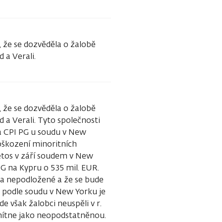
 že se dozvěděla o žalobě
 a Verali.
 že se dozvěděla o žalobě
 a Verali. Tyto společnosti
na CPI PG u soudu v New
oškození minoritních
letos v září soudem v New
PG na Kypru o 535 mil. EUR.
la nepodložené a že se bude
e podle soudu v New Yorku je
však žalobci neuspěli v r.
mítne jako neopodstatněnou.