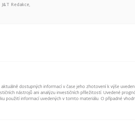
J&T Redakce
,
z aktuálně dostupných informací v čase jeho zhotovení k výše uveden
vestičních nástrojů ani analýzu investičních příležitostí. Uvedené pr
ku použití informací uvedených v tomto materiálu. O případné vhodn