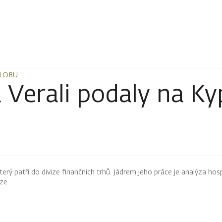
ALOBU
ALOBU
 Verali podaly na Ky
terý patří do divize finančních trhů. Jádrem jeho práce je analýza hos
rze.