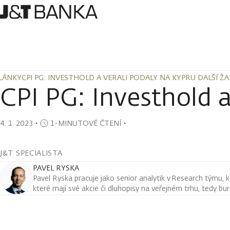
LÁNKY
CPI PG: INVESTHOLD A VERALI PODALY NA KYPRU DALŠÍ Ž
LÁNKY
CPI PG: INVESTHOLD A VERALI PODALY NA KYPRU DALŠÍ Ž
CPI PG: Investhold a
4. 1. 2023
・
1-MINUTOVÉ ČTENÍ
・
J&T SPECIALISTA
PAVEL RYSKA
Pavel Ryska pracuje jako senior analytik v Research týmu, k
které mají své akcie či dluhopisy na veřejném trhu, tedy bu