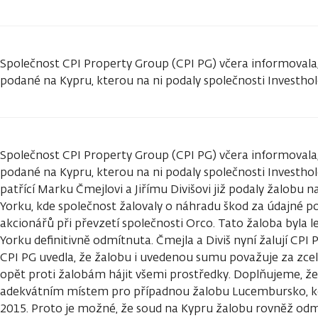
Společnost CPI Property Group (CPI PG) včera informovala,
podané na Kypru, kterou na ni podaly společnosti Investhold
Společnost CPI Property Group (CPI PG) včera informovala,
podané na Kypru, kterou na ni podaly společnosti Investhold
patřící Marku Čmejlovi a Jiřímu Divišovi již podaly žalobu 
Yorku, kde společnost žalovaly o náhradu škod za údajné p
akcionářů při převzetí společnosti Orco. Tato žaloba byla 
Yorku definitivně odmítnuta. Čmejla a Diviš nyní žalují CPI 
CPI PG uvedla, že žalobu i uvedenou sumu považuje za zce
opět proti žalobám hájit všemi prostředky. Doplňujeme, ž
adekvátním místem pro případnou žalobu Lucembursko, kde 
2015. Proto je možné, že soud na Kypru žalobu rovněž od