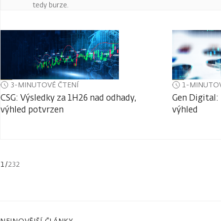
tedy burze.
3-MINUTOVÉ ČTENÍ
1-MINUTOV
CSG: Výsledky za 1H26 nad odhady,
Gen Digital:
výhled potvrzen
výhled
1
/
232
NEJNOVĚJŠÍ ČLÁNKY