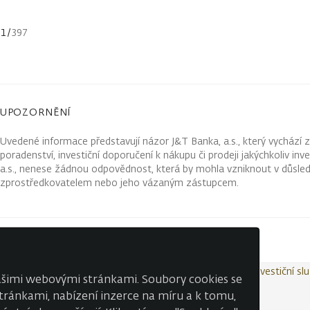
1
/
397
UPOZORNĚNÍ
Uvedené informace představují názor J&T Banka, a.s., který vychází 
poradenství, investiční doporučení k nákupu či prodeji jakýchkoliv in
a.s., nenese žádnou odpovědnost, která by mohla vzniknout v důsled
zprostředkovatelem nebo jeho vázaným zástupcem.
Kontakty
Wealth Report
Ochrana osobních údajů
Investiční sl
našimi webovými stránkami. Soubory cookies se
 stránkami, nabízení inzerce na míru a k tomu,