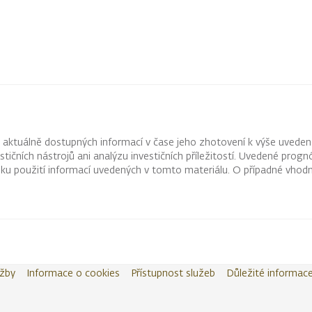
z aktuálně dostupných informací v čase jeho zhotovení k výše uveden
vestičních nástrojů ani analýzu investičních příležitostí. Uvedené pr
ku použití informací uvedených v tomto materiálu. O případné vhodn
užby
Informace o cookies
Přístupnost služeb
Důležité informac