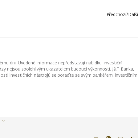
Předchozí
/
Další
ému dni. Uvedené informace nepředstavují nabídku, investiční
ognózy nejsou spolehlivým ukazatelem budoucí výkonnosti. J&T Banka,
osti investičních nástrojů se poraďte se svým bankéřem, investičním
e