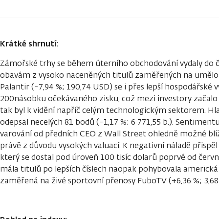
Krátké shrnutí:
Zámořské trhy se během úterního obchodování vydaly do če
obavám z vysoko naceněných titulů zaměřených na umělou i
Palantir (-7,94 %; 190,74 USD) se i přes lepší hospodářské 
200násobku očekávaného zisku, což mezi investory začalo 
tak byl k vidění napříč celým technologickým sektorem. H
odepsal necelých 81 bodů (-1,17 %; 6 771,55 b.). Sentiment
varování od předních CEO z Wall Street ohledně možné blíž
právě z důvodu vysokých valuací. K negativní náladě přispěl i
který se dostal pod úroveň 100 tisíc dolarů poprvé od června
mála titulů po lepších číslech naopak pohybovala americk
zaměřená na živé sportovní přenosy FuboTV (+6,36 %; 3,6