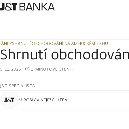
LÁNKY
SHRNUTÍ OBCHODOVÁNÍ NA AMERICKÉM TRHU
LÁNKY
SHRNUTÍ OBCHODOVÁNÍ NA AMERICKÉM TRHU
Shrnutí obchodován
5. 11. 2025
・
1-MINUTOVÉ ČTENÍ
・
J&T SPECIALISTA
MIROSLAV NEJEZCHLEBA