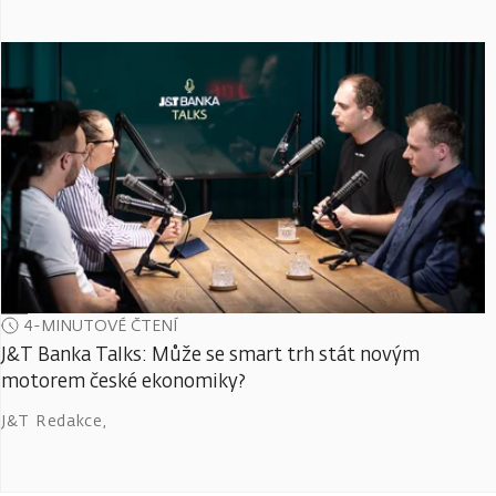
4-MINUTOVÉ ČTENÍ
J&T Banka Talks: Může se smart trh stát novým
motorem české ekonomiky?
J&T Redakce
,