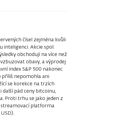
rvených čísel zejména kvůli
nteligenci. Akcie spol.
výsledky obchodují na více než
vzbuzovat obavy, a výprodej
lavní index S&P 500 nakonec
u příliš nepomohla ani
ící se korekce na trzích
 další pád ceny bitcoinu,
. Proti trhu se jako jeden z
á streamovací platforma
8 USD).