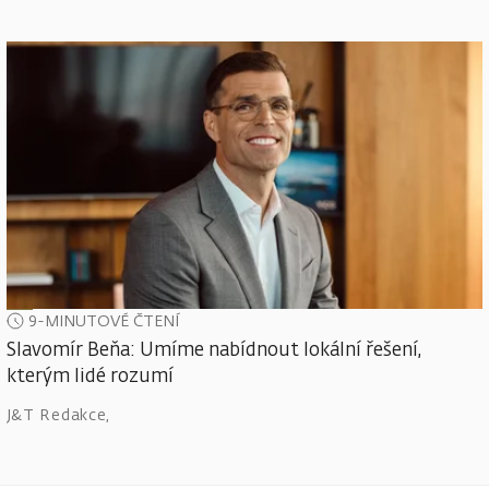
9-MINUTOVÉ ČTENÍ
Slavomír Beňa: Umíme nabídnout lokální řešení,
kterým lidé rozumí
J&T Redakce
,