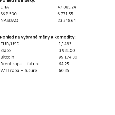
Pohled na indexy:
DJIA
47 085,24
S&P 500
6 771,55
NASDAQ
23 348,64
Pohled na vybrané měny a komodity:
EUR/USD
1,1483
Zlato
3 931,00
Bitcoin
99 174,30
Brent ropa – future
64,25
WTI ropa – future
60,35