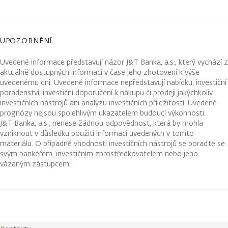
UPOZORNĚNÍ
Uvedené informace představují názor J&T Banka, a.s., který vychází z
aktuálně dostupných informací v čase jeho zhotovení k výše
uvedenému dni. Uvedené informace nepředstavují nabídku, investiční
poradenství, investiční doporučení k nákupu či prodeji jakýchkoliv
investičních nástrojů ani analýzu investičních příležitostí. Uvedené
prognózy nejsou spolehlivým ukazatelem budoucí výkonnosti.
J&T Banka, a.s., nenese žádnou odpovědnost, která by mohla
vzniknout v důsledku použití informací uvedených v tomto
materiálu. O případné vhodnosti investičních nástrojů se poraďte se
svým bankéřem, investičním zprostředkovatelem nebo jeho
vázaným zástupcem.