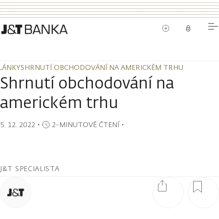
LÁNKY
SHRNUTÍ OBCHODOVÁNÍ NA AMERICKÉM TRHU
LÁNKY
SHRNUTÍ OBCHODOVÁNÍ NA AMERICKÉM TRHU
Shrnutí obchodování na
americkém trhu
5. 12. 2022
・
2-MINUTOVÉ ČTENÍ
・
J&T SPECIALISTA