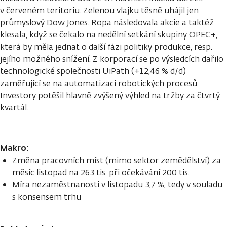
v červeném teritoriu. Zelenou vlajku těsně uhájil jen
průmyslový Dow Jones. Ropa následovala akcie a taktéž
klesala, když se čekalo na nedělní setkání skupiny OPEC+,
která by měla jednat o další fázi politiky produkce, resp.
jejího možného snížení. Z korporací se po výsledcích dařilo
technologické společnosti UiPath (+12,46 % d/d)
zaměřující se na automatizaci robotických procesů.
Investory potěšil hlavně zvýšený výhled na tržby za čtvrtý
kvartál.
Makro:
Změna pracovních míst (mimo sektor zemědělství) za
měsíc listopad na 263 tis. při očekávání 200 tis.
Míra nezaměstnanosti v listopadu 3,7 %, tedy v souladu
s konsensem trhu