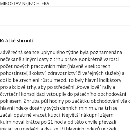
MIROSLAV NEJEZCHLEBA
Krátké shrnutí:
Závěrečná seance uplynulého týdne byla poznamenána
nečekaně silnými daty z trhu práce. Konkrétně vzrostl
počet nových pracovních míst (hlavně v sektorech
pohostinství, školství, zdravotnictví či veřejných služeb) a
došlo ke zrychlení růstu mezd. To byly hlavní indikátory
pro akciové trhy, aby po středeční „Powellově“ rally a
čtvrteční konsolidaci vstoupily do pátečního obchodování
poklesem. Zhruba půl hodiny po začátku obchodování však
hlavní indexy dosáhly svých denních minim a na trh se
začali opatrně vracet kupci. Největší nákupní zájem
kulminoval krátce po 21 hod a od této chvíle převzali
iniciativu medvědi a dva ze tří hlavních indexů udrželi