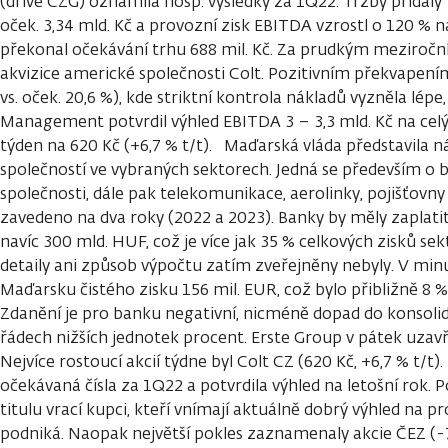
(dříve CZG) oznámila hosp. výsledky za 1Q22. Tržby přidaly 7
oček. 3,34 mld. Kč a provozní zisk EBITDA vzrostl o 120 % n
překonal očekávání trhu 688 mil. Kč. Za prudkým meziroč
akvizice americké společnosti Colt. Pozitivním překvapení
vs. oček. 20,6 %), kde striktní kontrola nákladů vyzněla lépe
Management potvrdil výhled EBITDA 3 – 3,3 mld. Kč na celý 
týden na 620 Kč (+6,7 % t/t). Maďarská vláda představila
společností ve vybraných sektorech. Jedná se především o 
společnosti, dále pak telekomunikace, aerolinky, pojišťovny
zavedeno na dva roky (2022 a 2023). Banky by měly zaplati
navíc 300 mld. HUF, což je více jak 35 % celkových zisků sek
detaily ani způsob výpočtu zatím zveřejněny nebyly. V min
Maďarsku čistého zisku 156 mil. EUR, což bylo přibližně 8 %
Zdanění je pro banku negativní, nicméně dopad do konsoli
řádech nižších jednotek procent. Erste Group v pátek uzavř
Nejvíce rostoucí akcií týdne byl Colt CZ (620 Kč, +6,7 % t/t).
očekávaná čísla za 1Q22 a potvrdila výhled na letošní rok.
titulu vrací kupci, kteří vnímají aktuálně dobrý výhled na p
podniká. Naopak největší pokles zaznamenaly akcie ČEZ (-7