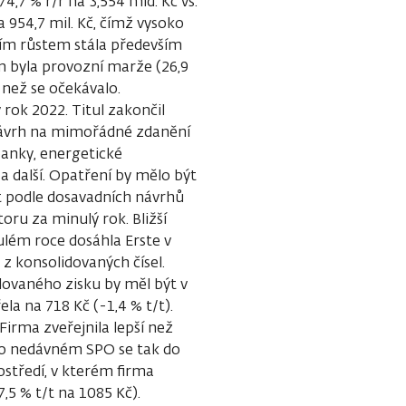
4,7 % r/r na 3,554 mld. Kč vs.
a 954,7 mil. Kč, čímž vysoko
ním růstem stála především
m byla provozní marže (26,9
, než se očekávalo.
rok 2022. Titul zakončil
 návrh na mimořádné zdanění
banky, energetické
 a další. Opatření by mělo být
t podle dosavadních návrhů
toru za minulý rok. Bližší
ulém roce dosáhla Erste v
 z konsolidovaných čísel.
dovaného zisku by měl být v
ela na 718 Kč (-1,4 % t/t).
 Firma zveřejnila lepší než
 Po nedávném SPO se tak do
rostředí, v kterém firma
,5 % t/t na 1085 Kč).