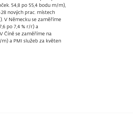
ček. 54,8 po 55,4 bodu m/m),
428 nových prac. místech
/m). V Německu se zaměříme
,6 po 7,4 % r/r) a
 V Číně se zaměříme na
/m) a PMI služeb za květen