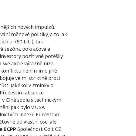
znějších nových impulzů.
ání měnové politiky, a to jak
ch o +50 b.b.), tak
vá sezóna pokračovala
nvestory pozitivně potěšily.
své akcie výrazně níže.
konfliktu není mimo jiné
ojuje velmi striktně proti
ůst. Jakékoliv zmínky o
. Především absence
 v Číně spolu s technickým
nění pak bylo v USA
dnictvím indexu EuroStoxx
tovně po vlastní ose, ale
na BCPP
Společnost Colt CZ