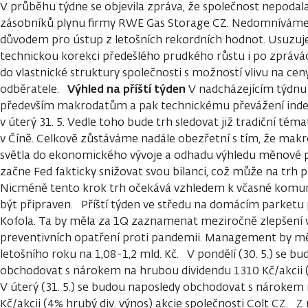
V průběhu týdne se objevila zpráva, že společnost nepoda
zásobníků plynu firmy RWE Gas Storage CZ. Nedomníváme s
důvodem pro ústup z letošních rekordních hodnot. Usuzujem
technickou korekci předešlého prudkého růstu i po zprá
do vlastnické struktury společnosti s možností vlivu na cen
Výhled na příští týden
odběratele.
V nadcházejícím týdnu 
především makrodatům a pak technickému převážení index
v úterý 31. 5. Vedle toho bude trh sledovat již tradiční téma
v Číně. Celkově zůstáváme nadále obezřetní s tím, že mak
světla do ekonomického vývoje a odhadu výhledu měnové p
začne Fed fakticky snižovat svou bilanci, což může na trh př
Nicméně tento krok trh očekává vzhledem k včasné komunik
být připraven. Příští týden ve středu na domácím parketu p
Kofola. Ta by měla za 1Q zaznamenat meziročně zlepšení 
preventivních opatření proti pandemii. Management by mě
letošního roku na 1,08-1,2 mld. Kč. V pondělí (30. 5.) se 
obchodovat s nárokem na hrubou dividendu 1310 Kč/akcii (
V úterý (31. 5.) se budou naposledy obchodovat s nárokem
Kč/akcii (4% hrubý div. výnos) akcie společnosti Colt CZ