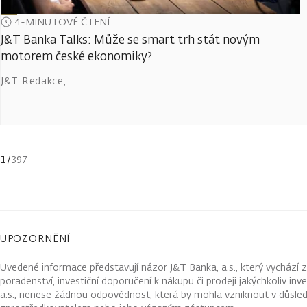
4-MINUTOVÉ ČTENÍ
J&T Banka Talks: Může se smart trh stát novým
motorem české ekonomiky?
J&T Redakce
,
1
/
397
UPOZORNĚNÍ
Uvedené informace představují názor J&T Banka, a.s., který vychází 
poradenství, investiční doporučení k nákupu či prodeji jakýchkoliv in
a.s., nenese žádnou odpovědnost, která by mohla vzniknout v důsled