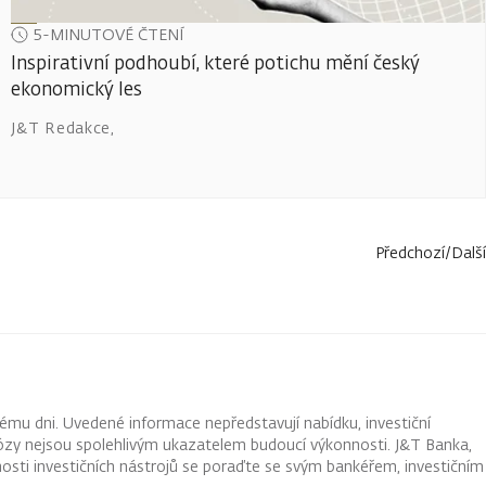
5-MINUTOVÉ ČTENÍ
Inspirativní podhoubí, které potichu mění český
ekonomický les
J&T Redakce
,
Předchozí
/
Další
ému dni. Uvedené informace nepředstavují nabídku, investiční
ognózy nejsou spolehlivým ukazatelem budoucí výkonnosti. J&T Banka,
osti investičních nástrojů se poraďte se svým bankéřem, investičním