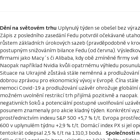
Dění na světovém trhu
Uplynulý týden se obešel bez výra
Zápis z posledního zasedání Fedu potvrdil očekávané utahov
růstem základních úrokových sazeb (pravděpodobně v krocí
postupným snižováním bilance Fedu (od června). Výsledko
firmami jako Macy´s či Alibaba, kdy obě zmíněné firmy své i
Naopak například Nvidia kvůli opatrnému výhledu posunula 
Situace na Ukrajině zůstává stále neměnná a prodlužování 
dobrou zprávou pro ekonomický vývoj v Evropě. Čína stále b
nemoci Covid-19 a prodlužování uzávěr ohrožuje globální r
možném uvolnění restrikcí trh přijímá pozitivně a naopak
negativních šoků a potenciální postupné uvolňování uzávěr
posunem znamenaly pro akcie kladný týden. Konkrétní vyz
prostřednictvím indexu S&P 500 +5,7 % t/t. Evropa prostře
600 v uplynulém týdnu +2,9 % t/t. Domácí index PX si jel opě
Společnosti 
tentokrát odepsal 2,5 % t/t na 1310,3 bodu.