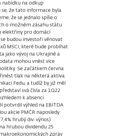
la nabídku na odkup
e, že tato informace byla
e, že se jednalo spíše o
vách o možném zásahu státu
y elektřiny pro domácí
se budou investoři věnovat
ů MSCI, které bude probíhat
ta jako vývoj na Ukrajině a
rodata mohou vnést více
olitiky. Se začátkem června
inést tlak na některá aktiva.
aci Fedu, a tudíž by již měl
ředstaví svá čísla za 1Q22
vzhledem k absenci
l potvrdil výhled na EBITDA
budou akcie PMČR naposledy
7,4% hrubý div. výnos).
 na hrubou dividendu 25
. Z makroekonomických zpráv