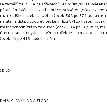
se zaměříme v USA na středeční ISM průmyslu za květen (o
páteční měsíční data z trhu práce za květen (oček. 325 po 
m/m) a ISM služeb za květen (oček. 56,3 po 57,1 bodu m
na úterní data o spotřebitelské inflaci CPI za květen (oček. 7
maloobchodní tržby za duben (oček. -0,4 po +0,9 % m/m).
úterní PMI průmyslu za květen (oček. 49 po 47,4 bodech m
(oček. 45 po 41,9 bodech m/m).
SDÍLENÍ
DALŠÍ ČLÁNKY OD AUTORA