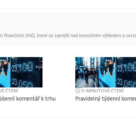
finančních trhů), které se zamýšlí nad investičním výhledem a sestav
É ČTENÍ
5-MINUTOVÉ ČTENÍ
týdenní komentář k trhu
Pravidelný týdenní komen