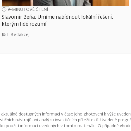
9-MINUTOVÉ ČTENÍ
Slavomír Beňa: Umíme nabídnout lokální řešení,
kterým lidé rozumí
J&T Redakce
,
z aktuálně dostupných informací v čase jeho zhotovení k výše uveden
vestičních nástrojů ani analýzu investičních příležitostí. Uvedené pr
ku použití informací uvedených v tomto materiálu. O případné vhodn