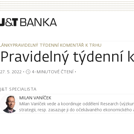
LÁNKY
PRAVIDELNÝ TÝDENNÍ KOMENTÁŘ K TRHU
LÁNKY
PRAVIDELNÝ TÝDENNÍ KOMENTÁŘ K TRHU
Pravidelný týdenní 
27. 5. 2022
・
4-MINUTOVÉ ČTENÍ
・
J&T SPECIALISTA
MILAN VANÍČEK
Milan Vaníček vede a koordinuje oddělení Research (výzkum 
strategii, resp. zasazuje ji do očekávaného ekonomického a