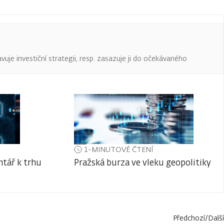
uje investiční strategii, resp. zasazuje ji do očekávaného
1-MINUTOVÉ ČTENÍ
tář k trhu
Pražská burza ve vleku geopolitiky
Předchozí
/
Další