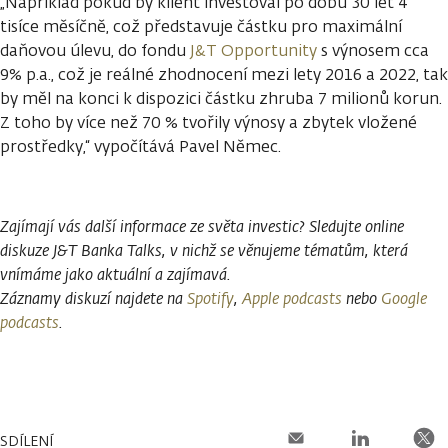
„Například pokud by klient investoval po dobu 30 let 4
tisíce měsíčně, což představuje částku pro maximální
daňovou úlevu, do fondu
J&T Opportunity
s výnosem cca
9% p.a., což je reálné zhodnocení mezi lety 2016 a 2022, tak
by měl na konci k dispozici částku zhruba 7 milionů korun.
Z toho by více než 70 % tvořily výnosy a zbytek vložené
prostředky,“ vypočítává Pavel Němec.
Zajímají vás další informace ze světa investic? Sledujte online
diskuze J&T Banka Talks, v nichž se věnujeme tématům, která
vnímáme jako aktuální a zajímavá.
Záznamy diskuzí najdete na
Spotify
,
Apple podcasts
nebo
Google
podcasts
.
SDÍLENÍ