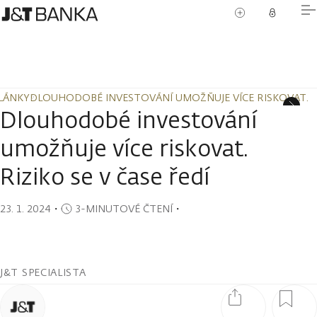
LÁNKY
DLOUHODOBÉ INVESTOVÁNÍ UMOŽŇUJE VÍCE RISKOVAT. RI
LÁNKY
DLOUHODOBÉ INVESTOVÁNÍ UMOŽŇUJE VÍCE RISKOVAT. RI
Dlouhodobé investování
umožňuje více riskovat.
Riziko se v čase ředí
23. 1. 2024
・
3-MINUTOVÉ ČTENÍ
・
J&T SPECIALISTA