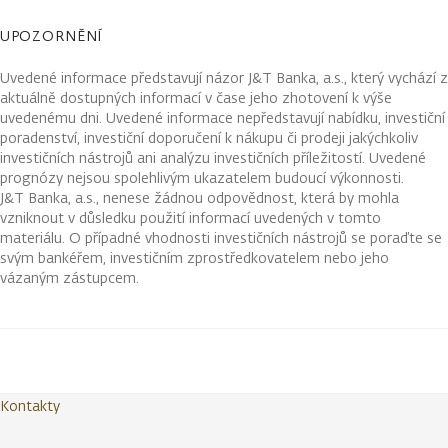
UPOZORNĚNÍ
Uvedené informace představují názor J&T Banka, a.s., který vychází z
aktuálně dostupných informací v čase jeho zhotovení k výše
uvedenému dni. Uvedené informace nepředstavují nabídku, investiční
poradenství, investiční doporučení k nákupu či prodeji jakýchkoliv
investičních nástrojů ani analýzu investičních příležitostí. Uvedené
prognózy nejsou spolehlivým ukazatelem budoucí výkonnosti.
J&T Banka, a.s., nenese žádnou odpovědnost, která by mohla
vzniknout v důsledku použití informací uvedených v tomto
materiálu. O případné vhodnosti investičních nástrojů se poraďte se
svým bankéřem, investičním zprostředkovatelem nebo jeho
vázaným zástupcem.
Kontakty