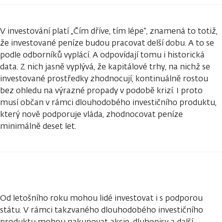
V investování platí „Čím dříve, tím lépe“, znamená to totiž,
že investované peníze budou pracovat delší dobu. A to se
podle odborníků vyplácí. A odpovídají tomu i historická
data. Z nich jasně vyplývá, že kapitálové trhy, na nichž se
investované prostředky zhodnocují, kontinuálně rostou
bez ohledu na výrazné propady v podobě krizí. I proto
musí občan v rámci dlouhodobého investičního produktu,
který nově podporuje vláda, zhodnocovat peníze
minimálně deset let.
Od letošního roku mohou lidé investovat i s podporou
státu. V rámci takzvaného dlouhodobého investičního
produktu mohou nakupovat akcie, dluhopisy a další