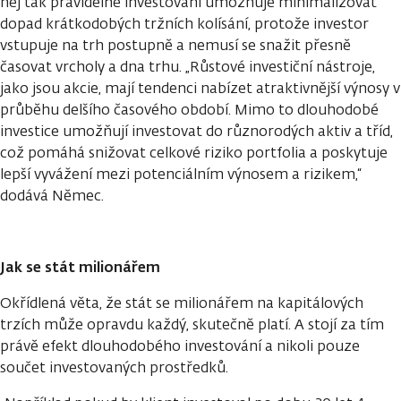
něj tak pravidelné investování umožňuje minimalizovat
dopad krátkodobých tržních kolísání, protože investor
vstupuje na trh postupně a nemusí se snažit přesně
časovat vrcholy a dna trhu. „Růstové investiční nástroje,
jako jsou akcie, mají tendenci nabízet atraktivnější výnosy v
průběhu delšího časového období. Mimo to dlouhodobé
investice umožňují investovat do různorodých aktiv a tříd,
což pomáhá snižovat celkové riziko portfolia a poskytuje
lepší vyvážení mezi potenciálním výnosem a rizikem,“
dodává Němec.
Jak se stát milionářem
Okřídlená věta, že stát se milionářem na kapitálových
trzích může opravdu každý, skutečně platí. A stojí za tím
právě efekt dlouhodobého investování a nikoli pouze
součet investovaných prostředků.