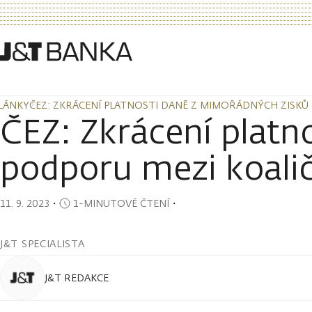
LÁNKY
ČEZ: ZKRÁCENÍ PLATNOSTI DANĚ Z MIMOŘÁDNÝCH ZISKŮ
LÁNKY
ČEZ: ZKRÁCENÍ PLATNOSTI DANĚ Z MIMOŘÁDNÝCH ZISKŮ
ČEZ: Zkrácení plat
podporu mezi koali
11. 9. 2023
・
1-MINUTOVÉ ČTENÍ
・
J&T SPECIALISTA
J&T REDAKCE