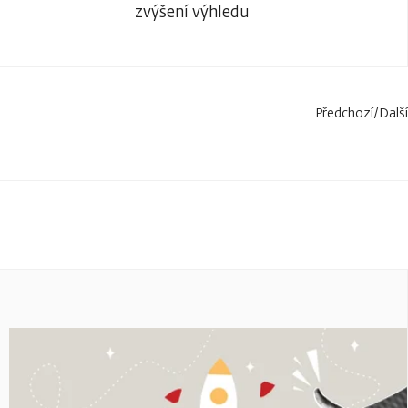
zvýšení výhledu
Předchozí
/
Další