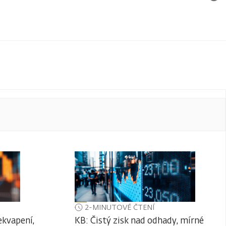
2-MINUTOVÉ ČTENÍ
ekvapení,
KB: Čistý zisk nad odhady, mírné