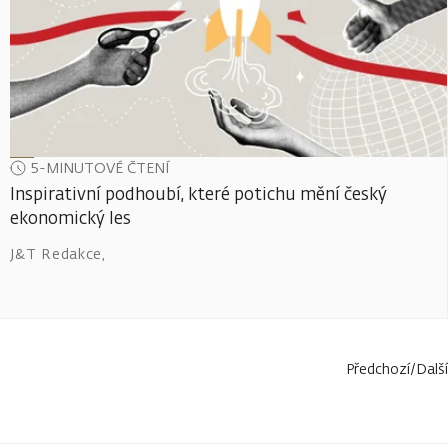
5-MINUTOVÉ ČTENÍ
Inspirativní podhoubí, které potichu mění český
ekonomický les
J&T Redakce
,
Předchozí
/
Další