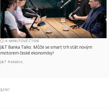
4-MINUTOVÉ ČTENÍ
J&T Banka Talks: Může se smart trh stát novým
motorem české ekonomiky?
J&T Redakce
,
1
/
397