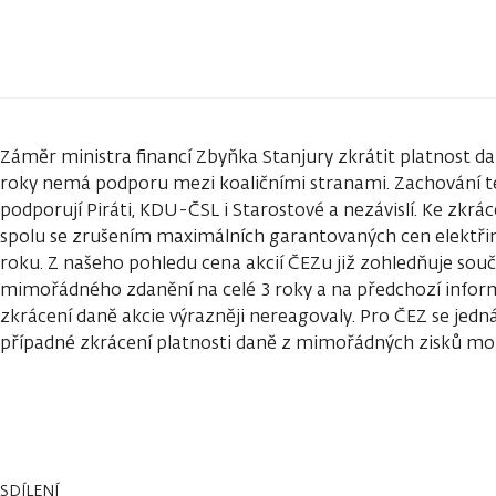
Záměr ministra financí Zbyňka Stanjury zkrátit platnost d
roky nemá podporu mezi koaličními stranami. Zachování t
podporují Piráti, KDU-ČSL i Starostové a nezávislí. Ke zkrác
spolu se zrušením maximálních garantovaných cen elektřin
roku. Z našeho pohledu cena akcií ČEZu již zohledňuje sou
mimořádného zdanění na celé 3 roky a na předchozí inf
zkrácení daně akcie výrazněji nereagovaly. Pro ČEZ se jedn
případné zkrácení platnosti daně z mimořádných zisků mo
SDÍLENÍ