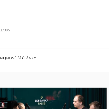
1
/
395
NEJNOVĚJŠÍ ČLÁNKY