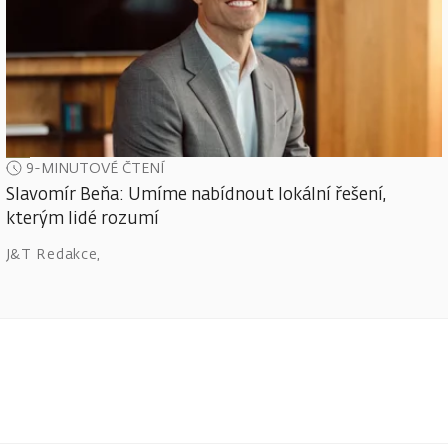
9-MINUTOVÉ ČTENÍ
Slavomír Beňa: Umíme nabídnout lokální řešení,
kterým lidé rozumí
J&T Redakce
,