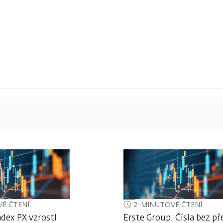
É ČTENÍ
2-MINUTOVÉ ČTENÍ
ndex PX vzrostl
Erste Group: Čísla bez př