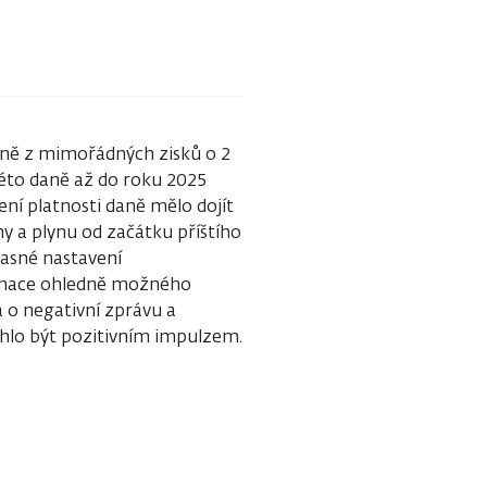
aně z mimořádných zisků o 2
éto daně až do roku 2025
ení platnosti daně mělo dojít
y a plynu od začátku příštího
časné nastavení
ormace ohledně možného
á o negativní zprávu a
hlo být pozitivním impulzem.