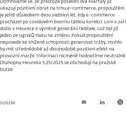
Domníváme se, že přestože poslední dva kvartály již
ukazují pozitivní obrat na trhu e-commerce, propouštění
je ještě důsledkem dvou slabších let, kdy e-commerce
procházel po covidovém boomu táhlou korekcí. Loni v září
došlo v Heurece k výměně generální ředitele, což byl již
jeden ze signálů tlaku na změnu. Pokud propouštění
nepovede ke snížené schopnosti generovat tržby, mohlo
by mít střednědobě až dlouhodobě pozitivní efekt na
provozní marže. Informaci nicméně hodnotíme neutrálně.
Dluhopisy Heureka 5,25/2025 se obchodují na pražské
burze.
SDÍLENÍ