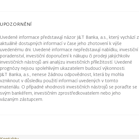
UPOZORNĚNÍ
Uvedené informace představují názor J&T Banka, a.s., který vychází z
aktuálně dostupných informací v čase jeho zhotovení k výše
uvedenému dni. Uvedené informace nepředstavují nabídku, investiční
poradenství, investiční doporučení k nákupu či prodeji jakýchkoliv
investičních nástrojů ani analýzu investičních příležitostí. Uvedené
prognózy nejsou spolehlivým ukazatelem budoucí výkonnosti.
J&T Banka, a.s., nenese žádnou odpovědnost, která by mohla
vzniknout v důsledku použití informací uvedených v tomto
materiálu. O případné vhodnosti investičních nástrojů se poraďte se
svým bankéřem, investičním zprostředkovatelem nebo jeho
vázaným zástupcem.
Kontakty