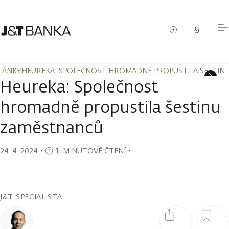
LÁNKY
HEUREKA: SPOLEČNOST HROMADNĚ PROPUSTILA ŠESTIN
LÁNKY
HEUREKA: SPOLEČNOST HROMADNĚ PROPUSTILA ŠESTIN
Heureka: Společnost
hromadně propustila šestinu
zaměstnanců
24. 4. 2024
・
1-MINUTOVÉ ČTENÍ
・
J&T SPECIALISTA