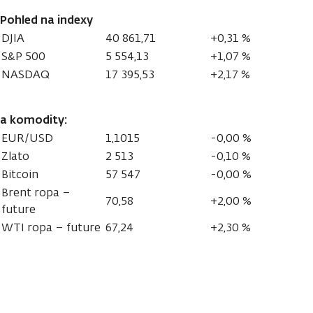
Pohled na indexy
DJIA
40 861,71
+0,31 %
S&P 500
5 554,13
+1,07 %
NASDAQ
17 395,53
+2,17 %
a komodity:
EUR/USD
1,1015
-0,00 %
Zlato
2 513
-0,10 %
Bitcoin
57 547
-0,00 %
Brent ropa –
70,58
+2,00 %
future
WTI ropa – future
67,24
+2,30 %