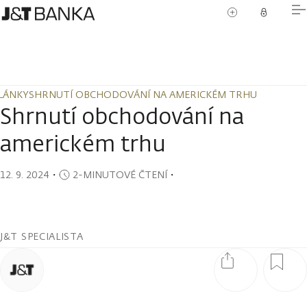
LÁNKY
SHRNUTÍ OBCHODOVÁNÍ NA AMERICKÉM TRHU
LÁNKY
SHRNUTÍ OBCHODOVÁNÍ NA AMERICKÉM TRHU
Shrnutí obchodování na
americkém trhu
12. 9. 2024
・
2-MINUTOVÉ ČTENÍ
・
J&T SPECIALISTA