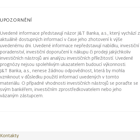
UPOZORNĚNÍ
Uvedené informace představují názor J&T Banka, a.s., který vychází z
aktuálně dostupných informací v čase jeho zhotovení k výše
uvedenému dni. Uvedené informace nepředstavují nabídku, investiční
poradenství, investiční doporučení k nákupu či prodeji jakýchkoliv
investičních nástrojů ani analýzu investičních příležitostí. Uvedené
prognózy nejsou spolehlivým ukazatelem budoucí výkonnosti.
J&T Banka, a.s., nenese žádnou odpovědnost, která by mohla
vzniknout v důsledku použití informací uvedených v tomto
materiálu. O případné vhodnosti investičních nástrojů se poraďte se
svým bankéřem, investičním zprostředkovatelem nebo jeho
vázaným zástupcem.
Kontakty