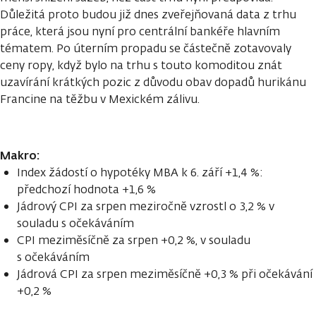
Důležitá proto budou již dnes zveřejňovaná data z trhu
práce, která jsou nyní pro centrální bankéře hlavním
tématem. Po úterním propadu se částečně zotavovaly
ceny ropy, když bylo na trhu s touto komoditou znát
uzavírání krátkých pozic z důvodu obav dopadů hurikánu
Francine na těžbu v Mexickém zálivu.
Makro:
Index žádostí o hypotéky MBA k 6. září +1,4 %:
předchozí hodnota +1,6 %
Jádrový CPI za srpen meziročně vzrostl o 3,2 % v
souladu s očekáváním
CPI meziměsíčně za srpen +0,2 %, v souladu
s očekáváním
Jádrová CPI za srpen meziměsíčně +0,3 % při očekávání
+0,2 %