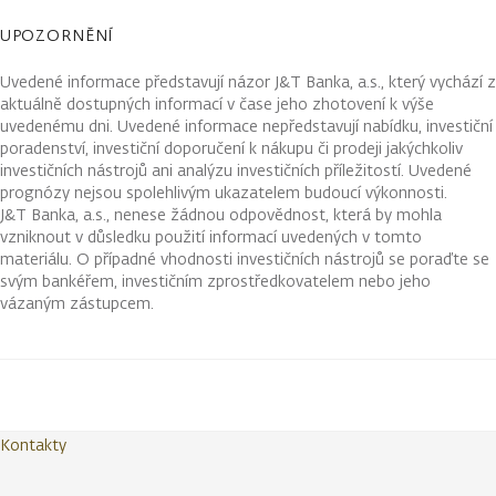
UPOZORNĚNÍ
Uvedené informace představují názor J&T Banka, a.s., který vychází z
aktuálně dostupných informací v čase jeho zhotovení k výše
uvedenému dni. Uvedené informace nepředstavují nabídku, investiční
poradenství, investiční doporučení k nákupu či prodeji jakýchkoliv
investičních nástrojů ani analýzu investičních příležitostí. Uvedené
prognózy nejsou spolehlivým ukazatelem budoucí výkonnosti.
J&T Banka, a.s., nenese žádnou odpovědnost, která by mohla
vzniknout v důsledku použití informací uvedených v tomto
materiálu. O případné vhodnosti investičních nástrojů se poraďte se
svým bankéřem, investičním zprostředkovatelem nebo jeho
vázaným zástupcem.
Kontakty