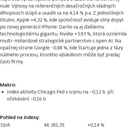
nule. Výnosy na referenčných desaťročných vládnych
dlhopisoch stúpli a usadili sa na 4,14 % p.a. Z jednotlivých
titulov, Apple +4,32 %, kde spoločnosť eviduje silný dopyt
po novej generácií iPhone. Darilo sa aj ďalšiemu
technologickému gigantu, Nvidia +3,93 %, ktorá oznámila
multi-miliardové strategické partnerstvo s open AI. Na
opačnej strane Google -0,88 %, kde štartuje jedna z fázy
súdneho procesu, ktorého výsledkom môže byť predaj
časti firmy.
Makro:
Index aktivity Chicago Fed v srpnu na -0,12 b. při
očekávání -0,16 b.
Pohled na indexy:
DJIA
46 381,35
+0,14 %