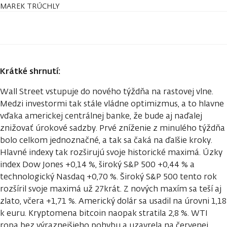
MAREK TRÚCHLY
Krátké shrnutí:
Wall Street vstupuje do nového týždňa na rastovej vlne.
Medzi investormi tak stále vládne optimizmus, a to hlavne
vďaka americkej centrálnej banke, že bude aj naďalej
znižovať úrokové sadzby. Prvé zníženie z minulého týždňa
bolo celkom jednoznačné, a tak sa čaká na ďalšie kroky.
Hlavné indexy tak rozširujú svoje historické maximá. Úzky
index Dow Jones +0,14 %, široký S&P 500 +0,44 % a
technologický Nasdaq +0,70 %. Široký S&P 500 tento rok
rozšíril svoje maximá už 27krát. Z nových maxím sa teší aj
zlato, včera +1,71 %. Americký dolár sa usadil na úrovni 1,18
k euru. Kryptomena bitcoin naopak stratila 2,8 %. WTI
ropa bez výraznejšieho pohybu a uzavrela na červenej