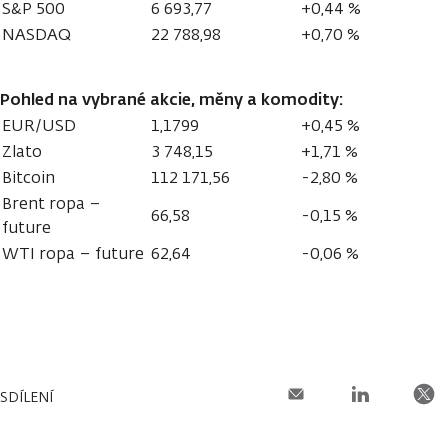
S&P 500
6 693,77
+0,44 %
NASDAQ
22 788,98
+0,70 %
Pohled na vybrané akcie, měny a komodity:
EUR/USD
1,1799
+0,45 %
Zlato
3 748,15
+1,71 %
Bitcoin
112 171,56
-2,80 %
Brent ropa –
66,58
-0,15 %
future
WTI ropa – future
62,64
-0,06 %
SDÍLENÍ