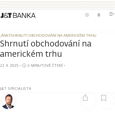
LÁNKY
SHRNUTÍ OBCHODOVÁNÍ NA AMERICKÉM TRHU
LÁNKY
SHRNUTÍ OBCHODOVÁNÍ NA AMERICKÉM TRHU
Shrnutí obchodování na
americkém trhu
23. 9. 2025
・
2-MINUTOVÉ ČTENÍ
・
J&T SPECIALISTA