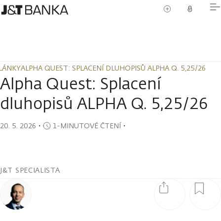
LÁNKY
ALPHA QUEST: SPLACENÍ DLUHOPISŮ ALPHA Q. 5,25/26
LÁNKY
ALPHA QUEST: SPLACENÍ DLUHOPISŮ ALPHA Q. 5,25/26
Alpha Quest: Splacení
dluhopisů ALPHA Q. 5,25/26
20. 5. 2026
・
1-MINUTOVÉ ČTENÍ
・
J&T SPECIALISTA