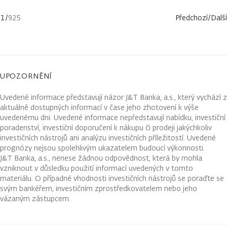
1
/
925
Předchozí
/
Další
UPOZORNĚNÍ
Uvedené informace představují názor J&T Banka, a.s., který vychází z
aktuálně dostupných informací v čase jeho zhotovení k výše
uvedenému dni. Uvedené informace nepředstavují nabídku, investiční
poradenství, investiční doporučení k nákupu či prodeji jakýchkoliv
investičních nástrojů ani analýzu investičních příležitostí. Uvedené
prognózy nejsou spolehlivým ukazatelem budoucí výkonnosti.
J&T Banka, a.s., nenese žádnou odpovědnost, která by mohla
vzniknout v důsledku použití informací uvedených v tomto
materiálu. O případné vhodnosti investičních nástrojů se poraďte se
svým bankéřem, investičním zprostředkovatelem nebo jeho
vázaným zástupcem.