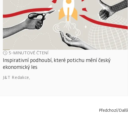
5-MINUTOVÉ ČTENÍ
Inspirativní podhoubí, které potichu mění český
ekonomický les
J&T Redakce
,
Předchozí
/
Další