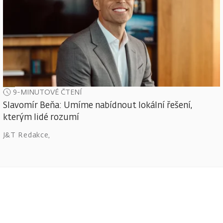
9-MINUTOVÉ ČTENÍ
Slavomír Beňa: Umíme nabídnout lokální řešení,
kterým lidé rozumí
J&T Redakce
,