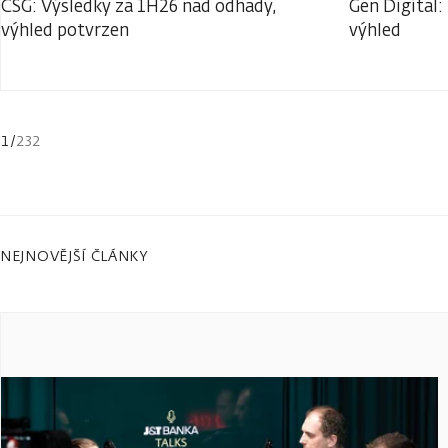
CSG: Výsledky za 1H26 nad odhady,
Gen Digital:
výhled potvrzen
výhled
1
/
232
NEJNOVĚJŠÍ ČLÁNKY