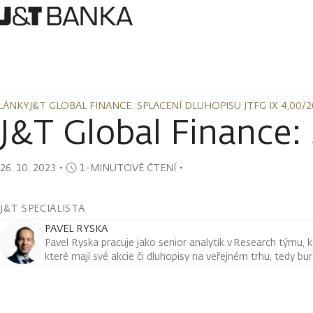
LÁNKY
J&T GLOBAL FINANCE: SPLACENÍ DLUHOPISU JTFG IX 4,00/
LÁNKY
J&T GLOBAL FINANCE: SPLACENÍ DLUHOPISU JTFG IX 4,00/
J&T Global Finance:
26. 10. 2023
・
1-MINUTOVÉ ČTENÍ
・
J&T SPECIALISTA
PAVEL RYSKA
Pavel Ryska pracuje jako senior analytik v Research týmu, k
které mají své akcie či dluhopisy na veřejném trhu, tedy bu