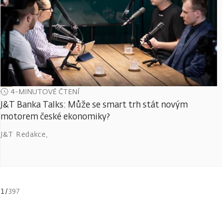
4-MINUTOVÉ ČTENÍ
J&T Banka Talks: Může se smart trh stát novým
motorem české ekonomiky?
J&T Redakce
,
1
/
397