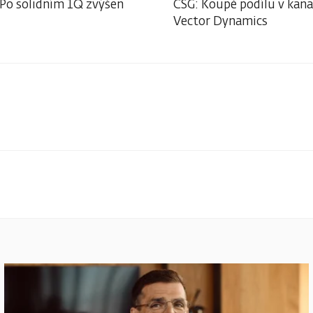
 Po solidním 1Q zvýšen
CSG: Koupě podílu v kan
Vector Dynamics