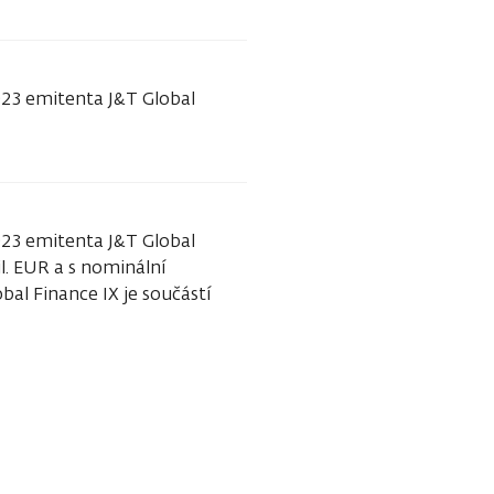
023 emitenta J&T Global
023 emitenta J&T Global
l. EUR a s nominální
al Finance IX je součástí