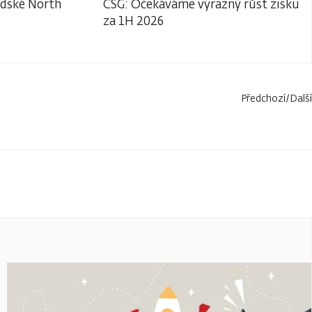
adské North
CSG: Očekáváme výrazný růst zisku
za 1H 2026
Předchozí
/
Další