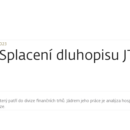
2023
2023
 Splacení dluhopisu 
terý patří do divize finančních trhů. Jádrem jeho práce je analýza hos
rze.