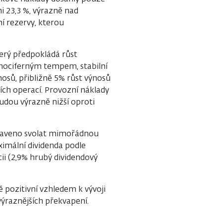
i 23,3 %, výrazně nad
í rezervy, kterou
erý předpokládá růst
dnociferným tempem, stabilní
sů, přibližně 5% růst výnosů
ch operací. Provozní náklady
udou výrazně nižší oproti
praveno svolat mimořádnou
ximální dividenda podle
ii (2,9% hrubý dividendový
 pozitivní vzhledem k vývoji
výraznějších překvapení.