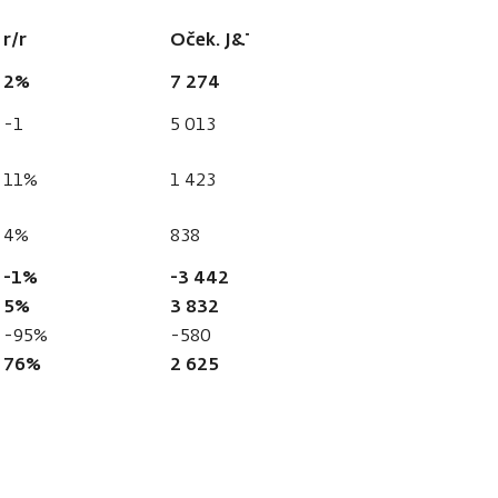
r/r
Oček. J&T
Konsensus
2%
7 274
7 330
-1
5 013
5 114
11%
1 423
1 394
4%
838
822
-1%
-3 442
-3 511
5%
3 832
3 819
-95%
-580
-533
76%
2 625
2 651