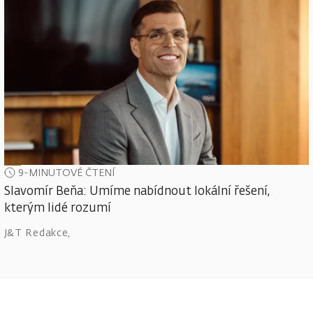
9-MINUTOVÉ ČTENÍ
Slavomír Beňa: Umíme nabídnout lokální řešení,
kterým lidé rozumí
J&T Redakce
,