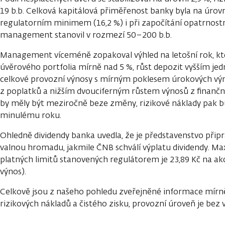
19 b.b. Celková kapitálová přiměřenost banky byla na úrovn
regulatorním minimem (16,2 %) i při započítání opatrnostn
management stanovil v rozmezí 50–200 b.b.
Management víceméně zopakoval výhled na letošní rok, kt
úvěrového portfolia mírně nad 5 %, růst depozit vyšším je
celkové provozní výnosy s mírným poklesem úrokových výno
z poplatků a nižším dvouciferným růstem výnosů z finanční
by měly být meziročně beze změny, rizikové náklady pak b
minulému roku.
Ohledně dividendy banka uvedla, že je představenstvo při
valnou hromadu, jakmile ČNB schválí výplatu dividendy. Ma
platných limitů stanovených regulátorem je 23,89 Kč na akc
výnos).
Celkově jsou z našeho pohledu zveřejněné informace mírně
rizikových nákladů a čistého zisku, provozní úroveň je bez 