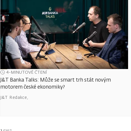
4-MINUTOVÉ ČTENÍ
J&T Banka Talks: Může se smart trh stát novým
motorem české ekonomiky?
J&T Redakce
,
1
/
397