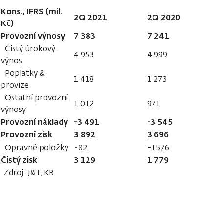
Kons., IFRS (mil.
2Q 2021
2Q 2020
Kč)
Provozní výnosy
7 383
7 241
Čistý úrokový
4 953
4 999
výnos
Poplatky &
1 418
1 273
provize
Ostatní provozní
1 012
971
výnosy
Provozní náklady
-3 491
-3 545
Provozní zisk
3 892
3 696
Opravné položky
-82
-1576
Čistý zisk
3 129
1 779
Zdroj: J&T, KB