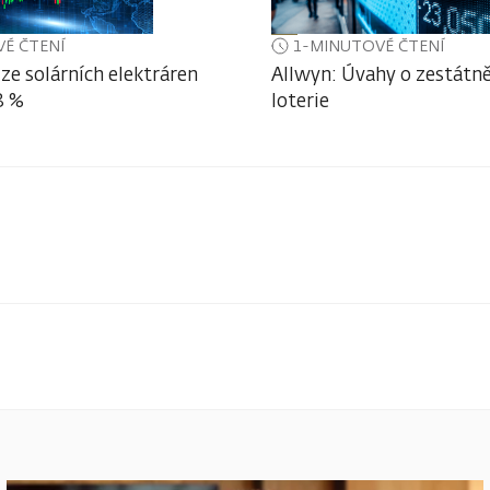
É ČTENÍ
1-MINUTOVÉ ČTENÍ
ze solárních elektráren
Allwyn: Úvahy o zestátně
3 %
loterie