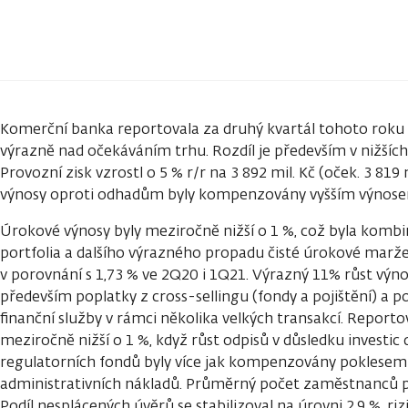
Komerční banka reportovala za druhý kvartál tohoto roku čis
výrazně nad očekáváním trhu. Rozdíl je především v nižšíc
Provozní zisk vzrostl o 5 % r/r na 3 892 mil. Kč (oček. 3 819 
výnosy oproti odhadům byly kompenzovány vyšším výnosem
Úrokové výnosy byly meziročně nižší o 1 %, což byla komb
portfolia a dalšího výrazného propadu čisté úrokové marže
v porovnání s 1,73 % ve 2Q20 i 1Q21. Výrazný 11% růst výn
především poplatky z cross-sellingu (fondy a pojištění) a po
finanční služby v rámci několika velkých transakcí. Report
meziročně nižší o 1 %, když růst odpisů v důsledku investic 
regulatorních fondů byly více jak kompenzovány poklesem 
administrativních nákladů. Průměrný počet zaměstnanců pok
Podíl nesplácených úvěrů se stabilizoval na úrovni 2,9 %, r