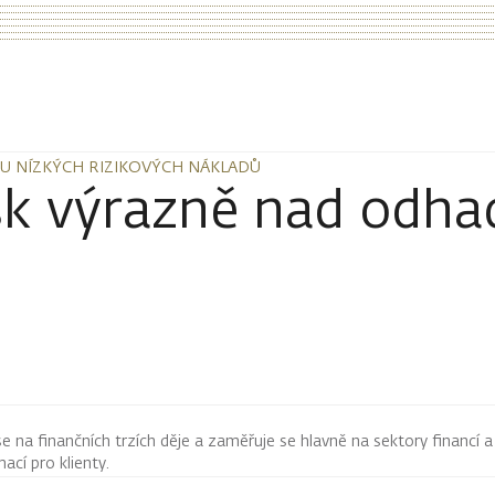
U NÍZKÝCH RIZIKOVÝCH NÁKLADŮ
U NÍZKÝCH RIZIKOVÝCH NÁKLADŮ
sk výrazně nad odha
 se na finančních trzích děje a zaměřuje se hlavně na sektory financí a
mací pro klienty.