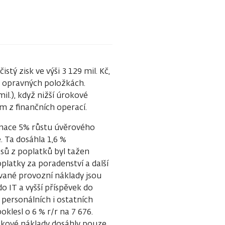
tý zisk ve výši 3 129 mil. Kč,
h opravných položkách.
mil.), když nižší úrokové
 z finančních operací.
inace 5% růstu úvěrového
. Ta dosáhla 1,6 %
osů z poplatků byl tažen
platky za poradenství a další
ované provozní náklady jsou
do IT a vyšší příspěvek do
personálních i ostatních
lesl o 6 % r/r na 7 676.
izikové náklady dosáhly pouze