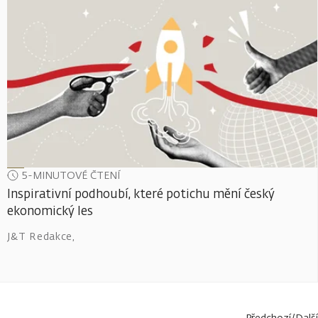
5-MINUTOVÉ ČTENÍ
Inspirativní podhoubí, které potichu mění český
ekonomický les
J&T Redakce
,
Předchozí
/
Další