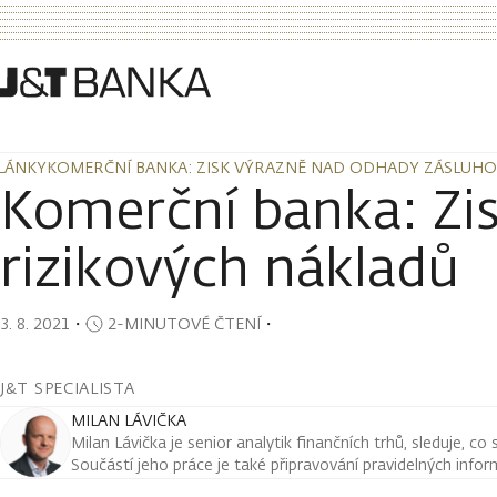
LÁNKY
KOMERČNÍ BANKA: ZISK VÝRAZNĚ NAD ODHADY ZÁSLUHO
LÁNKY
KOMERČNÍ BANKA: ZISK VÝRAZNĚ NAD ODHADY ZÁSLUHO
Komerční banka: Zi
rizikových nákladů
3. 8. 2021
・
2-MINUTOVÉ ČTENÍ
・
J&T SPECIALISTA
MILAN LÁVIČKA
Milan Lávička je senior analytik finančních trhů, sleduje, co
Součástí jeho práce je také připravování pravidelných infor