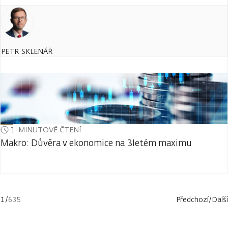
PETR SKLENÁŘ
1-MINUTOVÉ ČTENÍ
Makro: Důvěra v ekonomice na 3letém maximu
1
/
635
Předchozí
/
Další