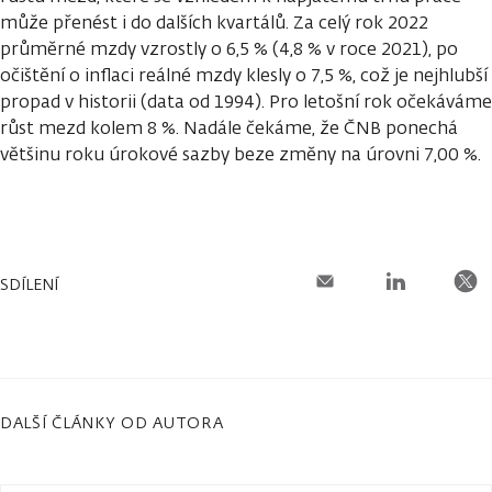
může přenést i do dalších kvartálů. Za celý rok 2022
průměrné mzdy vzrostly o 6,5 % (4,8 % v roce 2021), po
očištění o inflaci reálné mzdy klesly o 7,5 %, což je nejhlubší
propad v historii (data od 1994). Pro letošní rok očekáváme
růst mezd kolem 8 %. Nadále čekáme, že ČNB ponechá
většinu roku úrokové sazby beze změny na úrovni 7,00 %.
SDÍLENÍ
DALŠÍ ČLÁNKY OD AUTORA