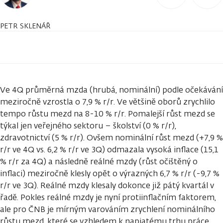
PETR SKLENÁŘ
Ve 4Q průměrná mzda (hrubá, nominální) podle očekávání
meziročně vzrostla o 7,9 % r/r. Ve většině oborů zrychlilo
tempo růstu mezd na 8-10 % r/r. Pomalejší růst mezd se
týkal jen veřejného sektoru – školství (0 % r/r),
zdravotnictví (5 % r/r). Ovšem nominální růst mezd (+7,9 %
r/r ve 4Q vs. 6,2 % r/r ve 3Q) odmazala vysoká inflace (15,1
% r/r za 4Q) a následně reálné mzdy (růst očištěný o
inflaci) meziročně klesly opět o výrazných 6,7 % r/r (-9,7 %
r/r ve 3Q). Reálné mzdy klesaly dokonce již pátý kvartál v
řadě. Pokles reálné mzdy je nyní protiinflačním faktorem,
ale pro ČNB je mírným varováním zrychlení nominálního
růstu mezd, které se vzhledem k napjatému trhu práce