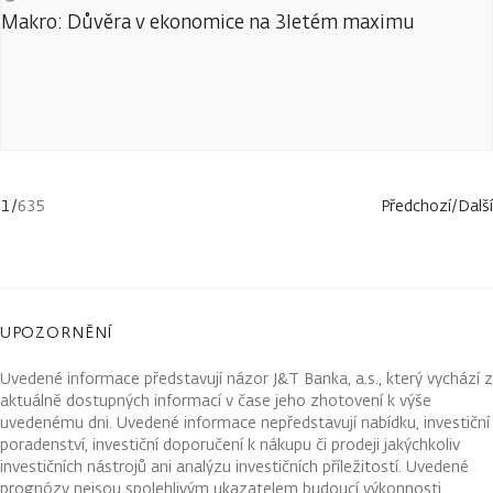
Makro: Důvěra v ekonomice na 3letém maximu
1
/
635
Předchozí
/
Další
UPOZORNĚNÍ
Uvedené informace představují názor J&T Banka, a.s., který vychází z
aktuálně dostupných informací v čase jeho zhotovení k výše
uvedenému dni. Uvedené informace nepředstavují nabídku, investiční
poradenství, investiční doporučení k nákupu či prodeji jakýchkoliv
investičních nástrojů ani analýzu investičních příležitostí. Uvedené
prognózy nejsou spolehlivým ukazatelem budoucí výkonnosti.