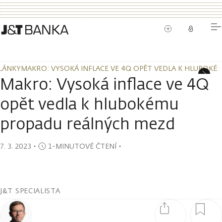
LÁNKY
MAKRO: VYSOKÁ INFLACE VE 4Q OPĚT VEDLA K HLUBOK
LÁNKY
MAKRO: VYSOKÁ INFLACE VE 4Q OPĚT VEDLA K HLUBOK
Makro: Vysoká inflace ve 4Q
opět vedla k hlubokému
propadu reálných mezd
7. 3. 2023
・
1-MINUTOVÉ ČTENÍ
・
J&T SPECIALISTA