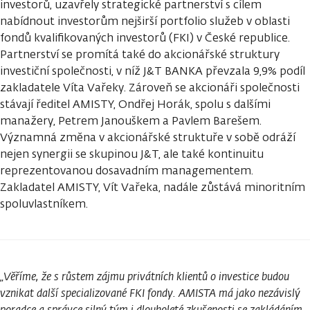
investorů, uzavřely strategické partnerství s cílem
nabídnout investorům nejširší portfolio služeb v oblasti
fondů kvalifikovaných investorů (FKI) v České republice.
Partnerství se promítá také do akcionářské struktury
investiční společnosti, v níž J&T BANKA převzala 9,9% podíl
zakladatele Víta Vařeky. Zároveň se akcionáři společnosti
stávají ředitel AMISTY, Ondřej Horák, spolu s dalšími
manažery, Petrem Janouškem a Pavlem Barešem.
Významná změna v akcionářské struktuře v sobě odráží
nejen synergii se skupinou J&T, ale také kontinuitu
reprezentovanou dosavadním managementem.
Zakladatel AMISTY, Vít Vařeka, nadále zůstává minoritním
spoluvlastníkem.
„Věříme, že s růstem zájmu privátních klientů o investice budou
vznikat další specializované FKI fondy. AMISTA má jako nezávislý
poradce a správce silný tým i dlouholeté zkušenosti se zakládáním