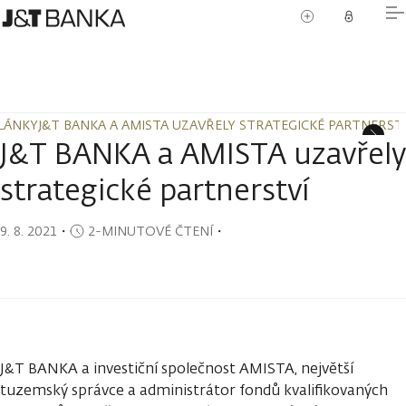
LÁNKY
J&T BANKA A AMISTA UZAVŘELY STRATEGICKÉ PARTNERST
LÁNKY
J&T BANKA A AMISTA UZAVŘELY STRATEGICKÉ PARTNERST
J&T BANKA a AMISTA uzavřely
strategické partnerství
9. 8. 2021
・
2-MINUTOVÉ ČTENÍ
・
J&T BANKA a investiční společnost AMISTA, největší
tuzemský správce a administrátor fondů kvalifikovaných