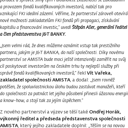
a provozem fondů kvalifikovaných investorů, nabízí tak pro
vznikající FKI ideální zázemí. Věříme, že partnerství zároveň otevírá
nové možnosti zakladatelům FKI fondů při propagaci, získávání
kapitálu a financování investic,“
uvedl
Štěpán Ašer, generální ředitel
a člen představenstva J&T BANKY.
„Jsem velmi rád, že dnes můžeme oznámit vstup tak prestižního
partnera, jakým je J&T BANKA, do naší společnosti. Díky novému
partnerství se AMISTA bude moci ještě intenzivněji zaměřit na svůj
cíl poskytovat investorům na českém trhu ty nejlepší služby při
Vít Vařeka,
správě fondů kvalifikovaných investorů,“
řekl
zakladatel společnosti AMISTA
, a dodal:
„Jsem rovněž
potěšen, že spoluvlastnickou úlohu budou zastávat manažeři, kteří
do společnosti za patnáct let jejího působení přinesli úžasnou energii
a know-how, a stojí tak za jejím úspěchem.“
Ondřej Horák,
Z nového partnerství a výzev se těší také
výkonný ředitel a předseda představenstva společnosti
AMISTA
, který jejího zakladatele doplnil:
„Těším se na novou