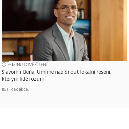
9-MINUTOVÉ ČTENÍ
Slavomír Beňa: Umíme nabídnout lokální řešení,
kterým lidé rozumí
J&T Redakce
,