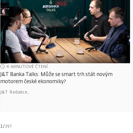
4-MINUTOVÉ ČTENÍ
J&T Banka Talks: Může se smart trh stát novým
motorem české ekonomiky?
J&T Redakce
,
1
/
397