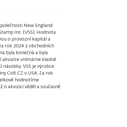
 společnosti New England
 Stamp Inc. (VSS). Hodnota
avou o provozní kapitál a
za rok 2024 z obchodních
ena byla konečná a byla
ní akvizice vnímáme kladně
í násobky. VSS je výrobce
ny Colt CZ v USA. Za rok
 Celkově hodnotíme
 o akvizici věděl a současně