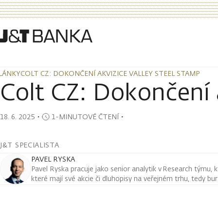
LÁNKY
COLT CZ: DOKONČENÍ AKVIZICE VALLEY STEEL STAMP
LÁNKY
COLT CZ: DOKONČENÍ AKVIZICE VALLEY STEEL STAMP
Colt CZ: Dokončení 
18. 6. 2025
・
1-MINUTOVÉ ČTENÍ
・
J&T SPECIALISTA
PAVEL RYSKA
Pavel Ryska pracuje jako senior analytik v Research týmu, k
které mají své akcie či dluhopisy na veřejném trhu, tedy bu