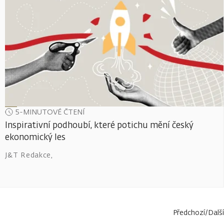
5-MINUTOVÉ ČTENÍ
Inspirativní podhoubí, které potichu mění český
ekonomický les
J&T Redakce
,
Předchozí
/
Další