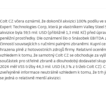
Colt CZ včera oznámil, že dokončil akvizici 100% podílu ve
Expert Technologies Corp, která je vlastníkem Valley Steel
akvizice byla 59,5 mil. USD (přibližně 1,3 mld. Kč) před úpr
peněžní prostředky. Dle oznámení šlo o 5násobek EBITDA 
činností souvisejících s ručními palnými zbraněmi. Kupní c
hrazena plně z hotovostních zdrojů firmy. Relativní oceně
vzhledem k tomu, že samotný Colt CZ se obchoduje za vyšš
součástek pro střelné zbraně a dlouhodobý dodavatel skupi
2024 měl VSS tržby 44,3 mil. USD (4,3 % z tržeb Colt CZ).
zveřejněné informace neutrálně vzhledem k tomu, že trh již
se jedná o relativně menší akvizici.