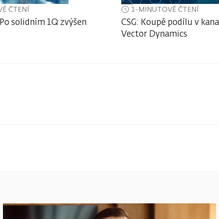
É ČTENÍ
1-MINUTOVÉ ČTENÍ
 Po solidním 1Q zvýšen
CSG: Koupě podílu v kan
Vector Dynamics