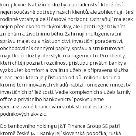
komplexně. Nabízíme služby a poradenství, které řeší
nejen současné potřeby našich klientů, ale zohledňují i širší
rodinné vztahy a delší časový horizont. Ochraňují majetek
nejen před ekonomickými vlivy, ale i proti legislativním
změnám a životnímu běhu. Zahrnují multigenerační
správu majetku a nástupnictví, investiční poradenství,
obchodování s cennými papíry, správu a strukturování
majetku či služby life-style managementu. Pro klienty,
kteří chtějí poznat rozdílnost přístupu privátní banky a
vyzkoušet komfort a kvalitu služeb je připravena služba
Clear Deal, která je přístupná od půl milionu korun a
kromě termínovaných vkladů nabízí i omezené množství
investičních příležitostí. Vedle komplexních služeb family
office a privátního bankovnictví poskytujeme
specializované financování v oblasti real estate a
podnikových akvizic.
Do bankovního holdingu J&T Finance Group SE patří
kromě české J&T Banky její slovenská pobočka, ruská