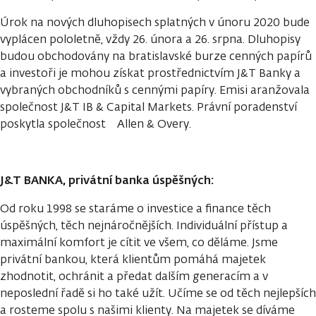
Úrok na nových dluhopisech splatných v únoru 2020 bude
vyplácen pololetně, vždy 26. února a 26. srpna. Dluhopisy
budou obchodovány na bratislavské burze cenných papírů
a investoři je mohou získat prostřednictvím J&T Banky a
vybraných obchodníků s cennými papíry. Emisi aranžovala
společnost J&T IB & Capital Markets. Právní poradenství
poskytla společnost Allen & Overy.
J&T BANKA, privátní banka úspěšných:
Od roku 1998 se staráme o investice a finance těch
úspěšných, těch nejnáročnějších. Individuální přístup a
maximální komfort je cítit ve všem, co děláme. Jsme
privátní bankou, která klientům pomáhá majetek
zhodnotit, ochránit a předat dalším generacím a v
neposlední řadě si ho také užít. Učíme se od těch nejlepších
a rosteme spolu s našimi klienty. Na majetek se díváme