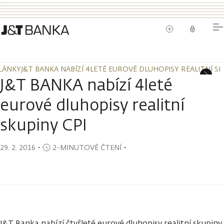
LÁNKY
J&T BANKA NABÍZÍ 4LETÉ EUROVÉ DLUHOPISY REALITNÍ SK
LÁNKY
J&T BANKA NABÍZÍ 4LETÉ EUROVÉ DLUHOPISY REALITNÍ SK
J&T BANKA nabízí 4leté
eurové dluhopisy realitní
skupiny CPI
29. 2. 2016
・
2-MINUTOVÉ ČTENÍ
・
J&T Banka nabízí čtyřleté eurové dluhopisy realitní skupiny