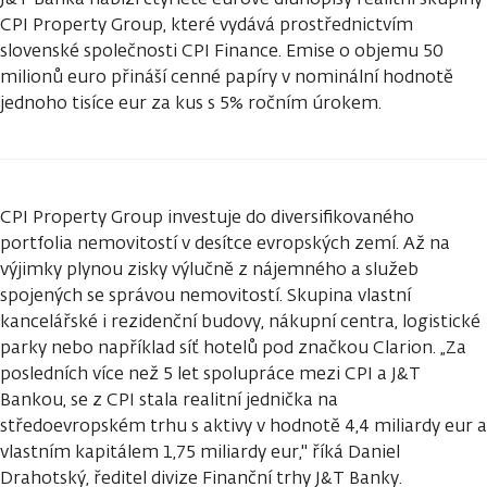
CPI Property Group, které vydává prostřednictvím
slovenské společnosti CPI Finance. Emise o objemu 50
milionů euro přináší cenné papíry v nominální hodnotě
jednoho tisíce eur za kus s 5% ročním úrokem.
CPI Property Group investuje do diversifikovaného
portfolia nemovitostí v desítce evropských zemí. Až na
výjimky plynou zisky výlučně z nájemného a služeb
spojených se správou nemovitostí. Skupina vlastní
kancelářské i rezidenční budovy, nákupní centra, logistické
parky nebo například síť hotelů pod značkou Clarion. „Za
posledních více než 5 let spolupráce mezi CPI a J&T
Bankou, se z CPI stala realitní jednička na
středoevropském trhu s aktivy v hodnotě 4,4 miliardy eur a
vlastním kapitálem 1,75 miliardy eur," říká Daniel
Drahotský, ředitel divize Finanční trhy J&T Banky.