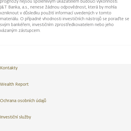
prognózy nejsou spolehlivým ukazatelem budoucí výkonnosti.
J&T Banka, a.s., nenese žádnou odpovědnost, která by mohla
vzniknout v důsledku použití informací uvedených v tomto
materiálu. O případné vhodnosti investičních nástrojů se poraďte se
svým bankéřem, investičním zprostředkovatelem nebo jeho
vázaným zástupcem.
Kontakty
Wealth Report
Ochrana osobních údajů
Investiční služby