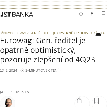
LÁNKY
EUROWAG: GEN. ŘEDITEL JE OPATRNĚ OPTIMISTICKÝ, POZ
LÁNKY
EUROWAG: GEN. ŘEDITEL JE OPATRNĚ OPTIMISTICKÝ, POZ
Eurowag: Gen. ředitel je
opatrně optimistický,
pozoruje zlepšení od 4Q23
13. 2. 2024
・
1-MINUTOVÉ ČTENÍ
・
J&T SPECIALISTA