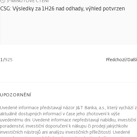
3-MINUTOVÉ ČTENÍ
CSG: Výsledky za 1H26 nad odhady, výhled potvrzen
1
/
925
Předchozí
/
Další
UPOZORNĚNÍ
Uvedené informace představují názor J&T Banka, a.s., který vychází z
aktuálně dostupných informací v čase jeho zhotovení k výše
uvedenému dni. Uvedené informace nepředstavují nabídku, investiční
poradenství, investiční doporučení k nákupu či prodeji jakýchkoliv
investičních nástrojů ani analýzu investičních příležitostí. Uvedené