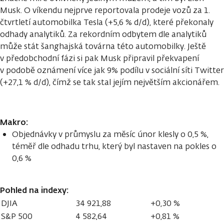
Musk. O víkendu nejprve reportovala prodeje vozů za 1.
čtvrtletí automobilka Tesla (+5,6 % d/d), které překonaly
odhady analytiků. Za rekordním odbytem dle analytiků
může stát šanghajská továrna této automobilky. Ještě
v předobchodní fázi si pak Musk připravil překvapení
v podobě oznámení více jak 9% podílu v sociální síti Twitter
(+27,1 % d/d), čímž se tak stal jejím největším akcionářem.
Makro:
Objednávky v průmyslu za měsíc únor klesly o 0,5 %,
téměř dle odhadu trhu, který byl nastaven na pokles o
0,6 %
Pohled na indexy:
DJIA
34 921,88
+0,30 %
S&P 500
4 582,64
+0,81 %