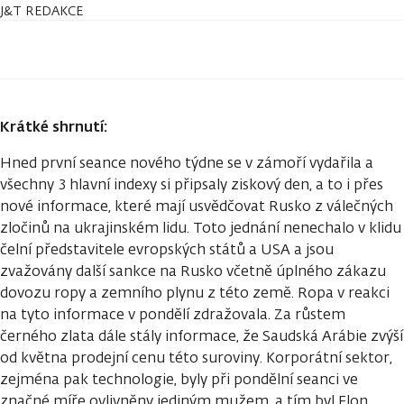
J&T REDAKCE
Krátké shrnutí:
Hned první seance nového týdne se v zámoří vydařila a
všechny 3 hlavní indexy si připsaly ziskový den, a to i přes
nové informace, které mají usvědčovat Rusko z válečných
zločinů na ukrajinském lidu. Toto jednání nenechalo v klidu
čelní představitele evropských států a USA a jsou
zvažovány další sankce na Rusko včetně úplného zákazu
dovozu ropy a zemního plynu z této země. Ropa v reakci
na tyto informace v pondělí zdražovala. Za růstem
černého zlata dále stály informace, že Saudská Arábie zvýší
od května prodejní cenu této suroviny. Korporátní sektor,
zejména pak technologie, byly při pondělní seanci ve
značné míře ovlivněny jediným mužem, a tím byl Elon