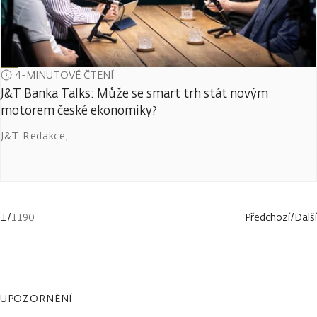
4-MINUTOVÉ ČTENÍ
J&T Banka Talks: Může se smart trh stát novým
motorem české ekonomiky?
J&T Redakce
,
1
/
1190
Předchozí
/
Další
UPOZORNĚNÍ