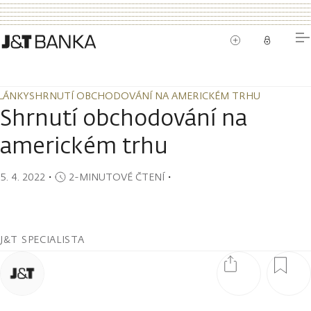
LÁNKY
SHRNUTÍ OBCHODOVÁNÍ NA AMERICKÉM TRHU
LÁNKY
SHRNUTÍ OBCHODOVÁNÍ NA AMERICKÉM TRHU
Shrnutí obchodování na
americkém trhu
5. 4. 2022
・
2-MINUTOVÉ ČTENÍ
・
J&T SPECIALISTA