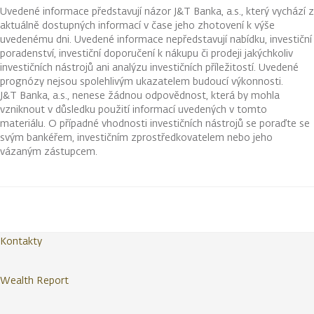
Uvedené informace představují názor J&T Banka, a.s., který vychází z
aktuálně dostupných informací v čase jeho zhotovení k výše
uvedenému dni. Uvedené informace nepředstavují nabídku, investiční
poradenství, investiční doporučení k nákupu či prodeji jakýchkoliv
investičních nástrojů ani analýzu investičních příležitostí. Uvedené
prognózy nejsou spolehlivým ukazatelem budoucí výkonnosti.
J&T Banka, a.s., nenese žádnou odpovědnost, která by mohla
vzniknout v důsledku použití informací uvedených v tomto
materiálu. O případné vhodnosti investičních nástrojů se poraďte se
svým bankéřem, investičním zprostředkovatelem nebo jeho
vázaným zástupcem.
Kontakty
Wealth Report