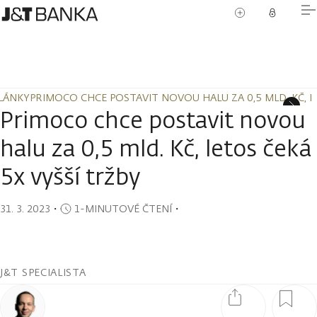
LÁNKY
PRIMOCO CHCE POSTAVIT NOVOU HALU ZA 0,5 MLD. KČ, L
LÁNKY
PRIMOCO CHCE POSTAVIT NOVOU HALU ZA 0,5 MLD. KČ, L
Primoco chce postavit novou
halu za 0,5 mld. Kč, letos čeká
5x vyšší tržby
31. 3. 2023
・
1-MINUTOVÉ ČTENÍ
・
J&T SPECIALISTA