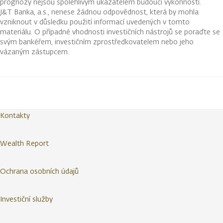
prognózy nejsou spolehlivým ukazatelem budoucí výkonnosti.
J&T Banka, a.s., nenese žádnou odpovědnost, která by mohla
vzniknout v důsledku použití informací uvedených v tomto
materiálu. O případné vhodnosti investičních nástrojů se poraďte se
svým bankéřem, investičním zprostředkovatelem nebo jeho
vázaným zástupcem.
Kontakty
Wealth Report
Ochrana osobních údajů
Investiční služby