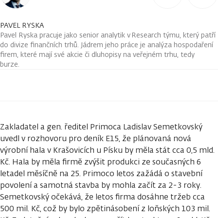
PAVEL RYSKA
Pavel Ryska pracuje jako senior analytik v Research týmu, který patří
do divize finančních trhů. Jádrem jeho práce je analýza hospodaření
firem, které mají své akcie či dluhopisy na veřejném trhu, tedy
burze.
Zakladatel a gen. ředitel Primoca Ladislav Semetkovský
uvedl v rozhovoru pro deník E15, že plánovaná nová
výrobní hala v Krašovicích u Písku by měla stát cca 0,5 mld.
Kč. Hala by měla firmě zvýšit produkci ze současných 6
letadel měsíčně na 25. Primoco letos zažádá o stavební
povolení a samotná stavba by mohla začít za 2-3 roky.
Semetkovský očekává, že letos firma dosáhne tržeb cca
500 mil. Kč, což by bylo zpětinásobení z loňských 103 mil.