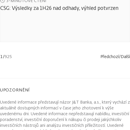
3-MINUTOVÉ ČTENÍ
CSG: Výsledky za 1H26 nad odhady, výhled potvrzen
1
/
925
Předchozí
/
Další
UPOZORNĚNÍ
Uvedené informace představují názor J&T Banka, a.s., který vychází z
aktuálně dostupných informací v čase jeho zhotovení k výše
uvedenému dni. Uvedené informace nepředstavují nabídku, investiční
poradenství, investiční doporučení k nákupu či prodeji jakýchkoliv
investičních nástrojů ani analýzu investičních příležitostí. Uvedené